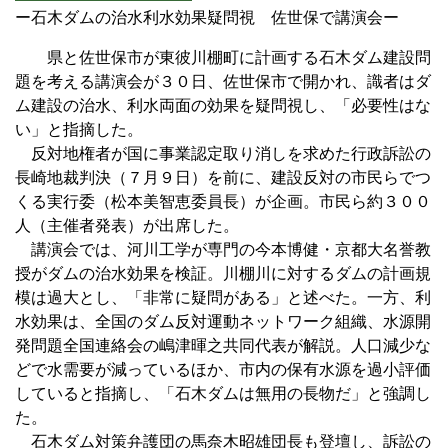
ー石木ダムの治水利水効果疑問視 佐世保で講演会ー
県と佐世保市が東彼川棚町に計画する石木ダム建設問
題を考える講演会が３０日、佐世保市で開かれ、識者はダ
ム建設の治水、利水両面の効果を疑問視し、「必要性はな
い」と指摘した。
反対地権者が国に事業認定取り消しを求めた行政訴訟の
長崎地裁判決（７月９日）を前に、建設反対の市民らでつ
くる実行委（松本美智恵委員長）が企画。市民ら約３００
人（主催者発表）が出席した。
講演会では、河川工学が専門の今本博健・京都大名誉教
授がダムの治水効果を検証。川棚川に対するダムの計画規
模は過大とし、「非常に疑問がある」と述べた。一方、利
水効果は、全国のダム反対運動ネットワーク組織、水源開
発問題全国連絡会の嶋津暉之共同代表が解説。人口減少な
どで水需要が減っているほか、市内の保有水源を過小評価
していると指摘し、「石木ダムは無用の長物だ」と強調し
た。
石木ダム対策弁護団の馬奈木昭雄団長も登壇し、訴訟の