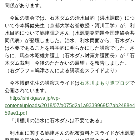
関係があります。
今回の集会では、石木ダムの治水目的（洪水調節）につ
いて今本博健先生（京都大学名誉教授・河川工学）が、利
水目的について嶋津暉之さん（水源開発問題全国連絡会共
同代表）が登壇しました。治水、利水両面から、石木ダム
は不要であることを科学的に明らかにした講演でした。さ
らに、馬奈木昭雄弁護士（石木ダム対策弁護団長）が「石
木ダム裁判 今後のたたかいの展望」を報告しました。
（右グラフ＝嶋津さんによる講演会スライドより）
今本博健先生の講演スライドは
石木川まもり隊ブログ
で
公開されています。
http://ishikigawa.jp/wp-
content/uploads/2018/07/a075d2a1a9339969f37ab2488e4
59ae1.pdf
「川棚川の治水に石木ダムは不要である」
利水面に関する嶋津さんの配布資料とスライドが水源開