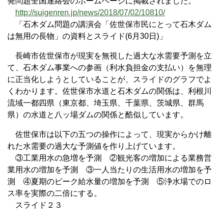
発問題全国連絡会のホームページに掲載されました。
http://suigenren.jp/news/2018/07/02/10810/
「石木ダム問題の講演会「佐世保市民にとって石木ダム
は無用の長物」の資料とスライド(6月30日)」
長崎市佐世保市が現実を無視した過大な水需要予測を立
て、石木ダム事業への参画（利水負担金の支払い）を無理
に正当化しようとしていることが、スライドのグラフでよ
くわかります。佐世保市水道と石木ダムの関係は、利根川
流域一都四県（東京都、埼玉県、千葉県、茨城県、群馬
県）の水道と八ッ場ダムの関係と酷似しています。
佐世保市は以下の五つの操作によって、現実からかけ離
れた水需要の過大な予測値を作り上げています。
③工業用水の急増を予測 ②観光客の増加による業務営
業用水の増加を予測 ③一人当たりの生活用水の増加を予
測 ④夏期のピーク給水量の増加を予測 ⑤浄水場でのロ
ス率を実際の二倍にする。
スライド２３