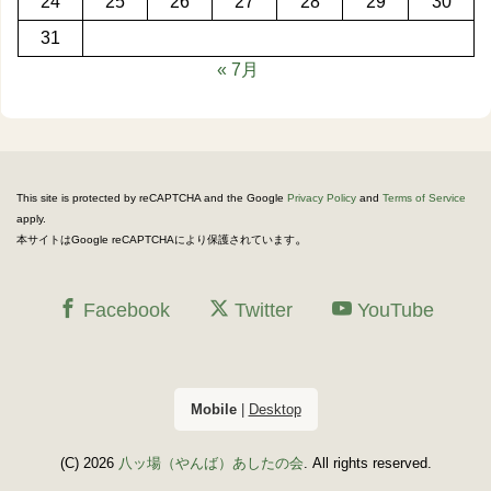
24
25
26
27
28
29
30
31
« 7月
This site is protected by reCAPTCHA and the Google
Privacy Policy
and
Terms of Service
apply.
。
本サイトはGoogle reCAPTCHAにより保護されています
Facebook
Twitter
YouTube
Mobile
|
Desktop
(C) 2026
八ッ場（やんば）あしたの会
. All rights reserved.