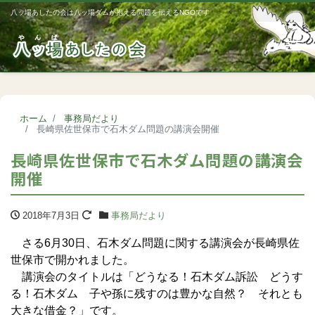
八ッ場あしたの会は八ッ場ダムが抱える問題を伝えるNGOです
Me
ホーム
事務局だより
長崎県佐世保市で石木ダム問題の講演会開催
長崎県佐世保市で石木ダム問題の講演会
開催
2018年7月3日
事務局だより
さる6月30日、石木ダム問題に関する講演会が長崎県佐
世保市で開かれました。
講演会のタイトルは「どうなる！石木ダム訴訟 どうす
る！石木ダム 子や孫に残すのは豊かな自然？ それとも
大きな借金？」です。