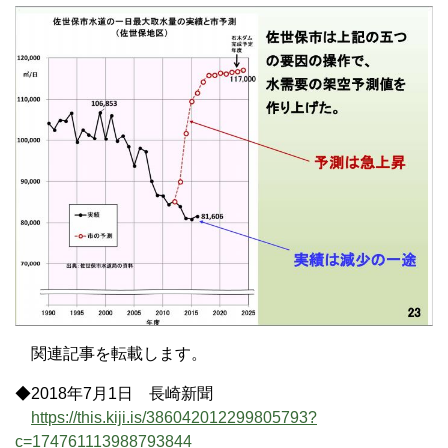
関連記事を転載します。
◆2018年7月1日 長崎新聞
https://this.kiji.is/386042012299805793?
c=174761113988793844