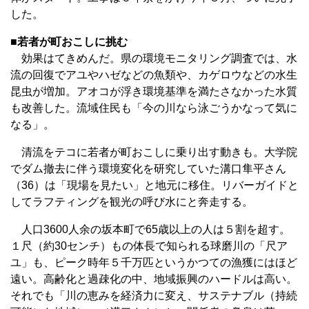
した。
■若者が町おこしに挑む
効果はてきめんだ。県の環境モニタリング調査では、水
流の回復でアユやハゼなどの魚類や、カゲロウなどの水生
昆虫が増加。アオコが浮き環境基準を満たさなかった水質
も改善した。流域住民も「今の川なら泳ごうかなって気に
なる」。
清流をテコに若者が町おこしに乗り出す動きも。大学院
でダム撤去に伴う環境変化を研究していた溝口隼平さん
（36）は「現場を見たい」と地元に移住。リバーガイドと
してラフティングを観光の呼び水にと奔走する。
人口3600人余の坂本町で65歳以上の人は５割を超す。
１尺（約30センチ）もの体長で知られる球磨川の「尺ア
ユ」も、ピーク時年５千万匹というかつての漁獲にはほど
遠い。高齢化と過疎化の中、地域振興のハードルは高い。
それでも「川の恵みを経済力に変え、サステナブル（持続