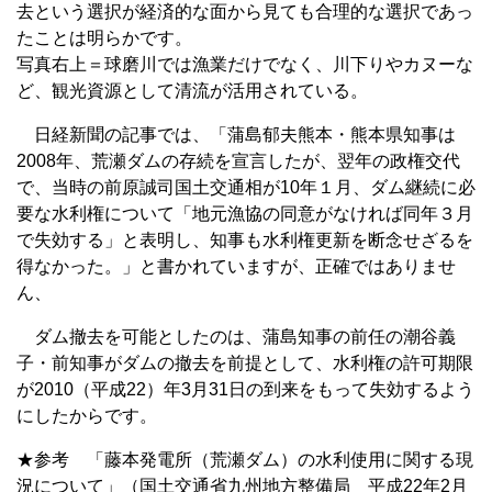
去という選択が経済的な面から見ても合理的な選択であっ
たことは明らかです。
写真右上＝球磨川では漁業だけでなく、川下りやカヌーな
ど、観光資源として清流が活用されている。
日経新聞の記事では、「蒲島郁夫熊本・熊本県知事は
2008年、荒瀬ダムの存続を宣言したが、翌年の政権交代
で、当時の前原誠司国土交通相が10年１月、ダム継続に必
要な水利権について「地元漁協の同意がなければ同年３月
で失効する」と表明し、知事も水利権更新を断念せざるを
得なかった。」と書かれていますが、正確ではありませ
ん、
ダム撤去を可能としたのは、蒲島知事の前任の潮谷義
子・前知事がダムの撤去を前提として、水利権の許可期限
が2010（平成22）年3月31日の到来をもって失効するよう
にしたからです。
★参考 「藤本発電所（荒瀬ダム）の水利使用に関する現
況について」（国土交通省九州地方整備局 平成22年2月