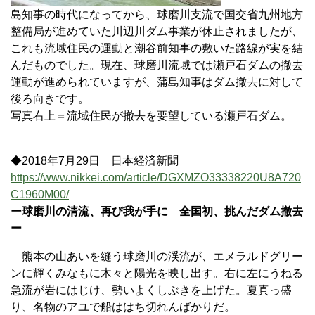
島知事の時代になってから、球磨川支流で国交省九州地方
整備局が進めていた川辺川ダム事業が休止されましたが、
これも流域住民の運動と潮谷前知事の敷いた路線が実を結
んだものでした。現在、球磨川流域では瀬戸石ダムの撤去
運動が進められていますが、蒲島知事はダム撤去に対して
後ろ向きです。
写真右上＝流域住民が撤去を要望している瀬戸石ダム。
◆2018年7月29日 日本経済新聞
https://www.nikkei.com/article/DGXMZO33338220U8A720
C1960M00/
ー球磨川の清流、再び我が手に 全国初、挑んだダム撤去
ー
熊本の山あいを縫う球磨川の渓流が、エメラルドグリー
ンに輝くみなもに木々と陽光を映し出す。右に左にうねる
急流が岩にはじけ、勢いよくしぶきを上げた。夏真っ盛
り、名物のアユで船ははち切れんばかりだ。