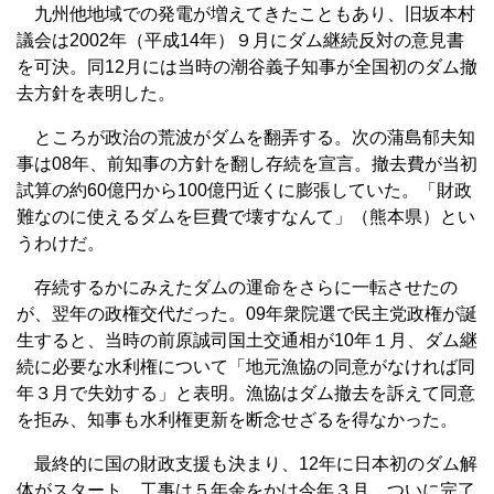
九州他地域での発電が増えてきたこともあり、旧坂本村
議会は2002年（平成14年）９月にダム継続反対の意見書
を可決。同12月には当時の潮谷義子知事が全国初のダム撤
去方針を表明した。
ところが政治の荒波がダムを翻弄する。次の蒲島郁夫知
事は08年、前知事の方針を翻し存続を宣言。撤去費が当初
試算の約60億円から100億円近くに膨張していた。「財政
難なのに使えるダムを巨費で壊すなんて」（熊本県）とい
うわけだ。
存続するかにみえたダムの運命をさらに一転させたの
が、翌年の政権交代だった。09年衆院選で民主党政権が誕
生すると、当時の前原誠司国土交通相が10年１月、ダム継
続に必要な水利権について「地元漁協の同意がなければ同
年３月で失効する」と表明。漁協はダム撤去を訴えて同意
を拒み、知事も水利権更新を断念せざるを得なかった。
最終的に国の財政支援も決まり、12年に日本初のダム解
体がスタート。工事は５年余をかけ今年３月、ついに完了