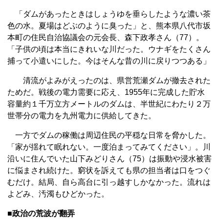
「ダムがあったときはしょうゆを垂らしたような濃い茶
色の水。夏場はどぶのように臭った」と、熊本県八代市坂
本町の住民自治協議会の元会長、森下政孝さん（77）。
「子供の頃は本当にきれいな川だった。ウナギをたくさん
捕って小遣いにした。今はそんな昔の川に戻りつつある」
清流がよみがえったのは、県営荒瀬ダムが撤去された
ためだ。戦後の電力需要に応え、1955年に完成した貯水
容量約１千万立方メートルのダムは、半世紀にわたり２万
世帯分の電力を九州電力に供給してきた。
一方でダムの稼働は周辺住民の平穏な日常を脅かした。
「家が揺れて眠れない。一度泊まってみてください」。川
沿いに住んでいた山下みどりさん（75）は振動や浸水被害
に悩まされ続けた。窮状を訴えても県の担当者は口をつぐ
むだけ。結局、自ら高台に引っ越すしかなかった。流れは
よどみ、汚濁もひどかった。
■政治の荒波が翻弄