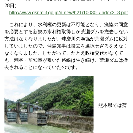
28日）
http://www.qsr.mlit.go.jp/n-new/h21/100301/index2_3.pdf
これにより、水利権の更新は不可能となり、漁協の同意
を必要とする新規の水利権取得しか荒瀬ダムを撤去しない
方法はなくなりましたが、球磨川の漁協が荒瀬ダムに反対
していましたので、蒲島知事は撤去を選択せざるをえなく
なくなりました。したがって、たとえ政権交代がなくて
も、潮谷・前知事が敷いた路線は生き続け、荒瀬ダムは撤
去されることになっていたのです。
熊本県では蒲