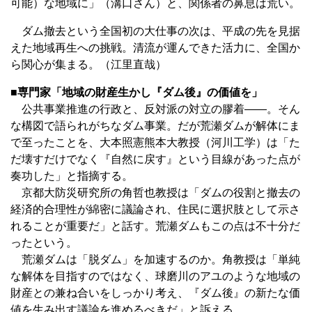
可能）な地域に」（溝口さん）と、関係者の鼻息は荒い。
ダム撤去という全国初の大仕事の次は、平成の先を見据
えた地域再生への挑戦。清流が運んできた活力に、全国か
ら関心が集まる。（江里直哉）
■専門家「地域の財産生かし『ダム後』の価値を」
公共事業推進の行政と、反対派の対立の膠着――。そん
な構図で語られがちなダム事業。だが荒瀬ダムが解体にま
で至ったことを、大本照憲熊本大教授（河川工学）は「た
だ壊すだけでなく『自然に戻す』という目線があった点が
奏功した」と指摘する。
京都大防災研究所の角哲也教授は「ダムの役割と撤去の
経済的合理性が綿密に議論され、住民に選択肢として示さ
れることが重要だ」と話す。荒瀬ダムもこの点は不十分だ
ったという。
荒瀬ダムは「脱ダム」を加速するのか。角教授は「単純
な解体を目指すのではなく、球磨川のアユのような地域の
財産との兼ね合いをしっかり考え、『ダム後』の新たな価
値を生み出す議論を進めるべきだ」と訴える。