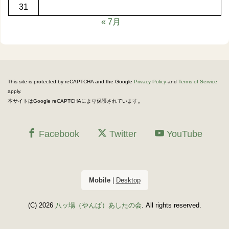
31
« 7月
This site is protected by reCAPTCHA and the Google
Privacy Policy
and
Terms of Service
apply.
。
本サイトはGoogle reCAPTCHAにより保護されています
Facebook
Twitter
YouTube
Mobile
|
Desktop
(C) 2026
八ッ場（やんば）あしたの会
. All rights reserved.