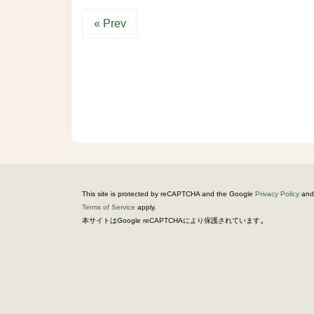
« Prev
This site is protected by reCAPTCHA and the Google
Privacy Policy
and
Terms of Service
apply.
。
本サイトはGoogle reCAPTCHAにより保護されています