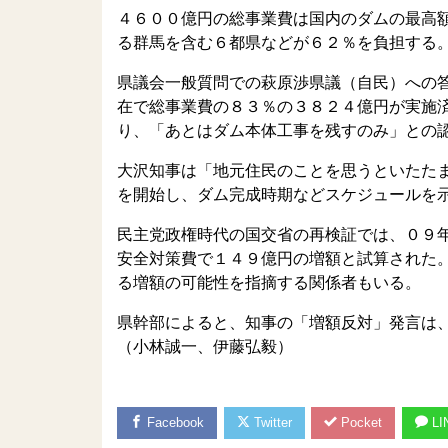
４６００億円の総事業費は国内のダムの最高
る群馬を含む６都県などが６２％を負担する
県議会一般質問での萩原渉県議（自民）への
在で総事業費の８３％の３８２４億円が実施
り、「あとはダム本体工事を残すのみ」との
大沢知事は「地元住民のことを思うといたた
を開始し、ダム完成時期などスケジュールを
民主党政権時代の国交省の再検証では、０９
安全対策費で１４９億円の増額と試算された
る増額の可能性を指摘する関係者もいる。
県幹部によると、知事の「増額反対」発言は
（小林誠一、伊藤弘毅）
Facebook
Twitter
Pocket
LI