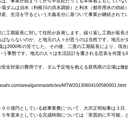
らば、事業が始まってから半世紀たっても本体着工もしていな
ッ場ダムは治水（利根川の洪水調節）と利水（都市用水の供給
財産、生活を守るという大義名分に基づいて事業が継続されて
逆に工期延長に対して住民が反発します。繰り返し工期が延長
ればならないのか、と地元の人々が思うのは当然です。地元が
成は2000年の筈でした。その後、二度の工期延長により、現
という事態です。地元の人々は生活設計を覆される悲哀を何度も
の安全対策の費用です。ダム予定地を抱える群馬県の立場は微
com/area/gunma/articles/MTW20130604100580001.html
６００億円としている総事業費について、大沢正明知事は３日
１５年度末としている完成時期については「実質的に不可能」