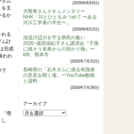
いダム
2026年8月6日
）を主
大熊孝さんドキュメンタリー
いるか
NHK「川とひとをみつめて 〜ある
河川工学者の半生〜」
2026年8月2日
される
清流川辺川を守る県民の集い
ダム計
2026−嘉田由紀子さん講演会『子孫
在は完成
に残そう未来からの預かり物』ー
8/8、熊本市
味わわ
2026年7月31日
長崎県の「石木ダムに係る有識者
妙で
の意見を聞く場」ーYouTube動画
と資料
2026年7月29日
アーカイブ
、「増
とし