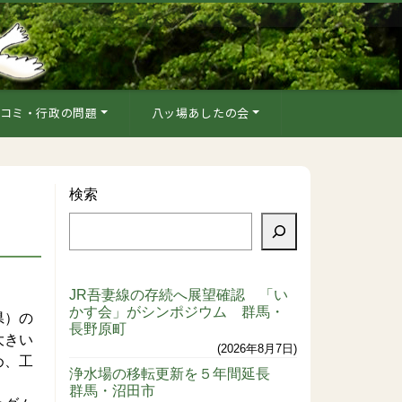
コミ・行政の問題
八ッ場あしたの会
検索
JR吾妻線の存続へ展望確認 「い
かす会」がシンポジウム 群馬・
県）の
長野原町
大きい
2026年8月7日
め、工
浄水場の移転更新を５年間延長
群馬・沼田市