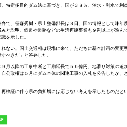
額。特定多目的ダム法に基づき、国が３８％、治水・利水で利
。
答弁で、笹森秀樹・県土整備部長は３日、国の情報として昨年
済みと説明。鉄道や道路などの生活再建事業も９割以上が進ん
認識を示した。
まれない。国土交通相は現場に来て、ただちに基本計画の変更
示すべきだ」と答弁した。
年９月以降の工事中断と工期延長で５５億円、地滑り対策の追
。自公政権は５月にダム本体の関連工事の入札を公告したが、
、再検証に伴う県の負担増には応じない考えを示したものだと
NE