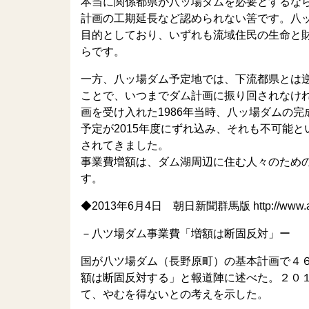
本当に関係都県が八ッ場ダムを必要とするな
計画の工期延長など認められない筈です。八
目的としており、いずれも流域住民の生命と
らです。
一方、八ッ場ダム予定地では、下流都県とは
ことで、いつまでダム計画に振り回されなけ
画を受け入れた1986年当時、八ッ場ダムの完
予定が2015年度にずれ込み、それも不可能
されてきました。
事業費増額は、ダム湖周辺に住む人々のため
す。
◆2013年6月4日 朝日新聞群馬版 http://www.asahi.
－八ツ場ダム事業費「増額は断固反対」ー
国が八ツ場ダム（長野原町）の基本計画で４
額は断固反対する」と報道陣に述べた。２０
て、やむを得ないとの考えを示した。