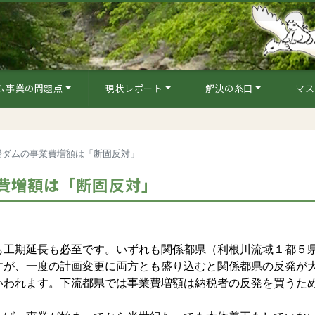
ム事業の問題点
現状レポート
解決の糸口
マス
場ダムの事業費増額は「断固反対」
費増額は「断固反対」
も工期延長も必至です。いずれも関係都県（利根川流域１都５
すが、一度の計画変更に両方とも盛り込むと関係都県の反発が
いわれます。下流都県では事業費増額は納税者の反発を買うた