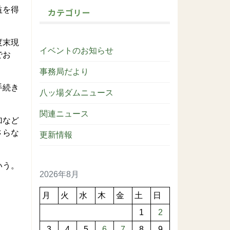
益を得
カテゴリー
度末現
イベントのお知らせ
でお
事務局だより
手続き
八ッ場ダムニュース
関連ニュース
加など
さらな
更新情報
いう。
2026年8月
月
火
水
木
金
土
日
1
2
3
4
5
6
7
8
9