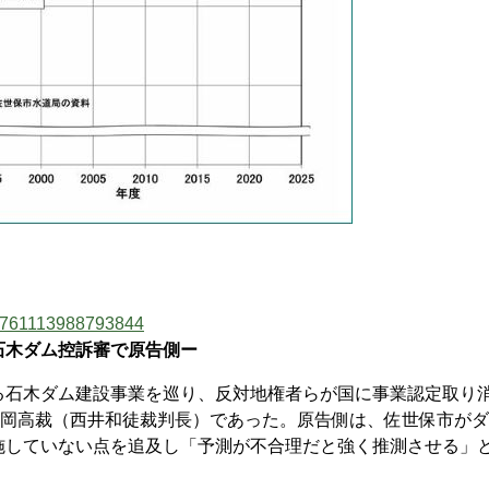
174761113988793844
石木ダム控訴審で原告側ー
石木ダム建設事業を巡り、反対地権者らが国に事業認定取り
福岡高裁（西井和徒裁判長）であった。原告側は、佐世保市が
施していない点を追及し「予測が不合理だと強く推測させる」