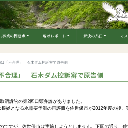
ム事業の問題点
現状レポート
解決の糸口
マス
施は「不合理」 石木ダム控訴審で原告側
不合理」 石木ダム控訴審で原告側
取消訴訟の第2回口頭弁論がありました。
根拠となる水需要予測の再評価を佐世保市が2012年度の後、
のですが、佐世保市は実施しようとしません。下図の通り、佐