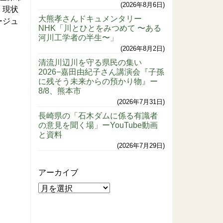
2026年8月6日
く現状
大熊孝さんドキュメンタリー
ージュ
NHK「川とひとをみつめて 〜ある
河川工学者の半生〜」
2026年8月2日
清流川辺川を守る県民の集い
2026−嘉田由紀子さん講演会『子孫
に残そう未来からの預かり物』ー
8/8、熊本市
2026年7月31日
長崎県の「石木ダムに係る有識者
の意見を聞く場」ーYouTube動画
と資料
2026年7月29日
アーカイブ