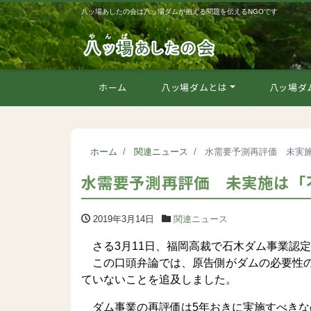
八ッ場あしたの会は八ッ場ダムが抱える問題を伝えるNGOです
ホーム
八ッ場ダムとは
八ッ場ダ
ホーム
関連ニュース
水需要予測再評価 未実
水需要予測再評価 未実施は「
2019年3月14日
関連ニュース
さる3月11日、福岡高裁で石木ダム事業認定
この口頭弁論では、原告側がダムの必要性の
ていないことを追及しました。
ダム事業の再評価は5年おきに実施すべきな