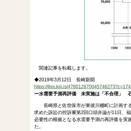
関連記事を転載します。
◆2019年3月12日 長崎新聞
https://this.kiji.is/478012870045746273?c=
ー水需要予測再評価 未実施は「不合理」 
長崎県と佐世保市が東彼川棚町に計画する
求めた訴訟の控訴審第2回口頭弁論が11日、
必要性の根拠となる水需要予測の再評価を実
た。