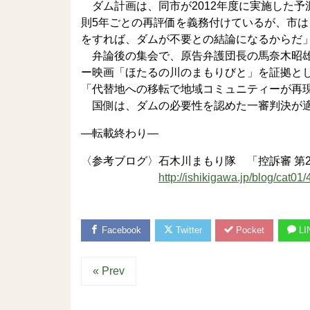
ダム計画は、同市が2012年度に実施した
則5年ごとの再評価を義務付けているが、市
をすれば、ダムが不要との結論になるからだ
弁論後の集会で、原告弁護団長の馬奈木昭雄
ー映画「ほたるの川のまもりびと」を証拠と
「代替地への移転で地域コミュニティーが再
国側は、ダムの必要性を認めた一審判決が適
—転載終わり—
〈参考ブログ〉石木川まもり隊 「控訴審 第
http://ishikigawa.jp/blog/cat01/
Facebook
Twitter
Pocket
LI
« Prev