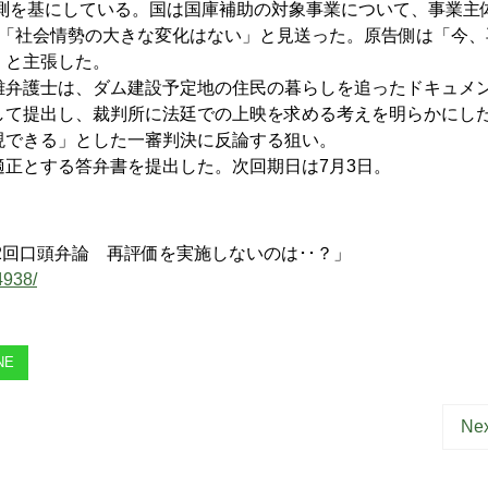
予測を基にしている。国は国庫補助の対象事業について、事業主
は「社会情勢の大きな変化はない」と見送った。原告側は「今、
」と主張した。
弁護士は、ダム建設予定地の住民の暮らしを追ったドキュメ
して提出し、裁判所に法廷での上映を求める考えを明らかにし
現できる」とした一審判決に反論する狙い。
正とする答弁書を提出した。次回期日は7月3日。
2回口頭弁論 再評価を実施しないのは･･？」
4938/
NE
Nex