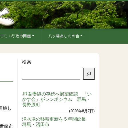
コミ・行政の問題
八ッ場あしたの会
検索
JR吾妻線の存続へ展望確認 「い
かす会」がシンポジウム 群馬・
長野原町
実施し
2026年8月7日
浄水場の移転更新を５年間延長
群馬・沼田市
世保市