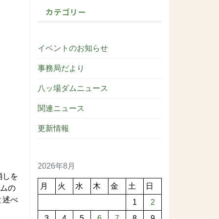
カテゴリー
イベントのお知らせ
事務局だより
八ッ場ダムニュース
関連ニュース
更新情報
2026年8月
消しを
月
火
水
木
金
土
日
ダムの
と述べ
1
2
3
4
5
6
7
8
9