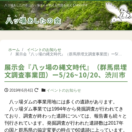
八ッ場あしたの会は八ッ場ダムが抱える問題を伝えるNGOです
Me
ホーム
イベントのお知らせ
展示会『八ッ場の縄文時代』（群馬県埋文調査事業団）ー5/26~10/20、渋川市
展示会『八ッ場の縄文時代』（群馬県埋
文調査事業団）ー5/26~10/20、渋川市
2019年6月4日
イベントのお知らせ
八ッ場ダムの事業用地には多くの遺跡があります。
八ッ場ダム事業では1994年から発掘調査が行われてき
ており、調査が終わった遺跡については、報告書も続々と
刊行されています。発掘調査が行われた遺跡数は2017年
の国と群馬県の協定変更の時点で60遺跡に上っています。