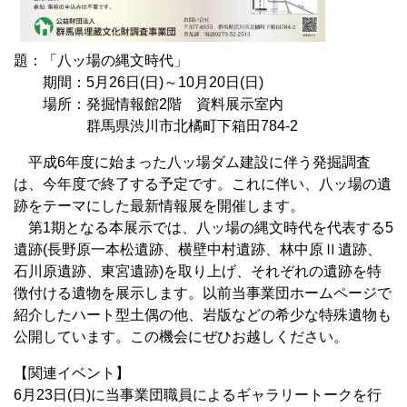
題：「八ッ場の縄文時代」
期間：5月26日(日)～10月20日(日)
場所：発掘情報館2階 資料展示室内
群馬県渋川市北橘町下箱田784-2
平成6年度に始まった八ッ場ダム建設に伴う発掘調査
は、今年度で終了する予定です。これに伴い、八ッ場の遺
跡をテーマにした最新情報展を開催します。
第1期となる本展示では、八ッ場の縄文時代を代表する5
遺跡(長野原一本松遺跡、横壁中村遺跡、林中原Ⅱ遺跡、
石川原遺跡、東宮遺跡)を取り上げ、それぞれの遺跡を特
徴付ける遺物を展示します。以前当事業団ホームページで
紹介したハート型土偶の他、岩版などの希少な特殊遺物も
公開しています。この機会にぜひお越しください。
【関連イベント】
6月23日(日)に当事業団職員によるギャラリートークを行