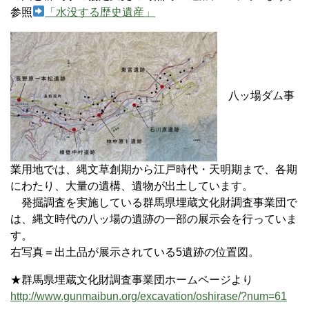
参照
「水没する歴史遺産」
八ッ場ダム事
業用地では、縄文草創期から江戸時代・天明期まで、各期
にわたり、大量の遺構、遺物が出土しています。
発掘調査を実施している群馬県埋蔵文化財調査事業団で
は、縄文時代の八ッ場の遺跡の一部の展示会を行っていま
す。
右写真＝出土品が展示されている5遺跡の位置図。
★群馬県埋蔵文化財調査事業団ホームページより
http://www.gunmaibun.org/excavation/oshirase/?num=61