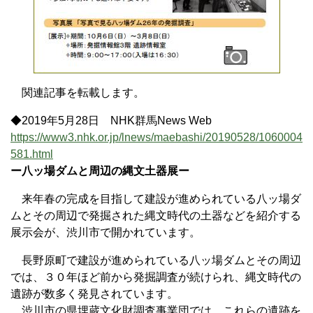
関連記事を転載します。
◆2019年5月28日 NHK群馬News Web
https://www3.nhk.or.jp/lnews/maebashi/20190528/1060004
581.html
ー八ッ場ダムと周辺の縄文土器展ー
来年春の完成を目指して建設が進められている八ッ場ダ
ムとその周辺で発掘された縄文時代の土器などを紹介する
展示会が、渋川市で開かれています。
長野原町で建設が進められている八ッ場ダムとその周辺
では、３０年ほど前から発掘調査が続けられ、縄文時代の
遺跡が数多く発見されています。
渋川市の県埋蔵文化財調査事業団では、これらの遺跡を