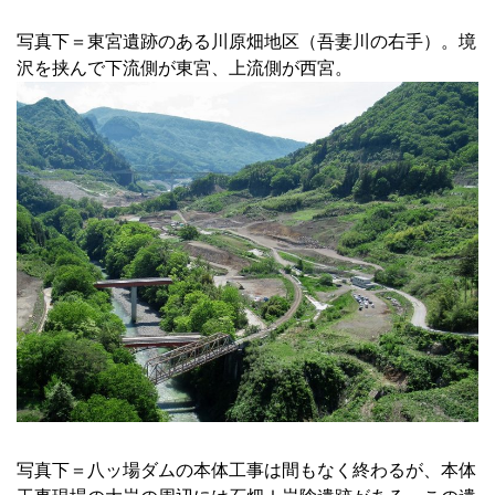
写真下＝東宮遺跡のある川原畑地区（吾妻川の右手）。境
沢を挟んで下流側が東宮、上流側が西宮。
写真下＝八ッ場ダムの本体工事は間もなく終わるが、本体