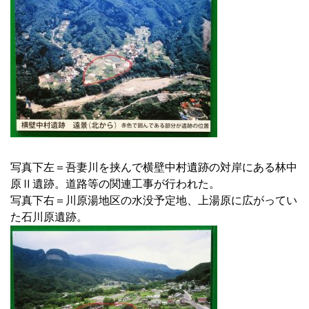
写真下左＝吾妻川を挟んで横壁中村遺跡の対岸にある林中
原Ⅱ遺跡。道路等の関連工事が行われた。
写真下右＝川原湯地区の水没予定地、上湯原に広がってい
た石川原遺跡。