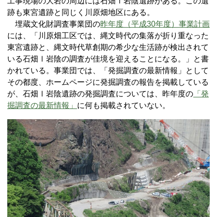
工事現場の大岩の周辺には石畑Ⅰ岩陰遺跡がある。この遺
跡も東宮遺跡と同じく川原畑地区にある。
埋蔵文化財調査事業団の
昨年度（平成30年度）事業計画
には、「川原畑工区では、縄文時代の集落が折り重なった
東宮遺跡と、縄文時代草創期の希少な生活跡が検出されて
いる石畑Ⅰ岩陰の調査が佳境を迎えることになる。」と書
かれている。事業団では、「発掘調査の最新情報」として
その都度、ホームページに発掘調査の報告を掲載している
が、石畑Ⅰ岩陰遺跡の発掘調査については、昨年度の
「発
掘調査の最新情報」
に何も掲載されていない。