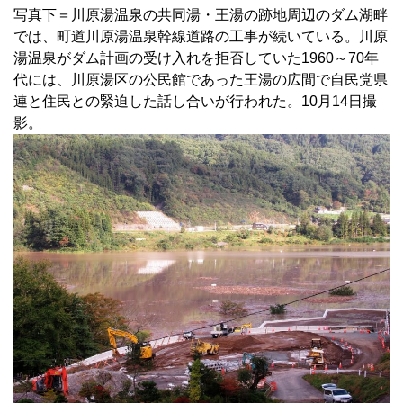
写真下＝川原湯温泉の共同湯・王湯の跡地周辺のダム湖畔
では、町道川原湯温泉幹線道路の工事が続いている。川原
湯温泉がダム計画の受け入れを拒否していた1960～70年
代には、川原湯区の公民館であった王湯の広間で自民党県
連と住民との緊迫した話し合いが行われた。10月14日撮
影。