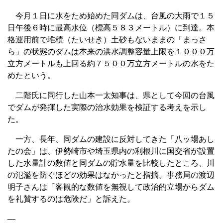
今月１日に水をため始めた同ダムは、台風の大雨で１５
日午後６時に最高水位（標高５８３メートル）に到達。本
格運用前で堆積（たいせき）土砂もないままの「まっさ
ら」の状態のダムは本来の洪水調整容量上限を１０００万
立方メートルも上回る約７５００万立方メートルの水をた
めたという。
二階氏に同行した山本一太知事は、県として今回の台風
でダムが発揮した実際の治水効果を検証する考えを示し
た。
一方、長年、同ダムの建設に反対してきた「八ッ場あし
たの会」は、伊勢崎市や埼玉県内の利根川に国交省が設置
した水量計の数値と同ダムの貯水量を比較したところ、川
の氾濫を防ぐほどの効果はなかったと指摘。事務局の渡辺
明子さんは「客観的な数値を無視して政治的立場からダム
を礼賛するのは危険だ」と訴えた。
—