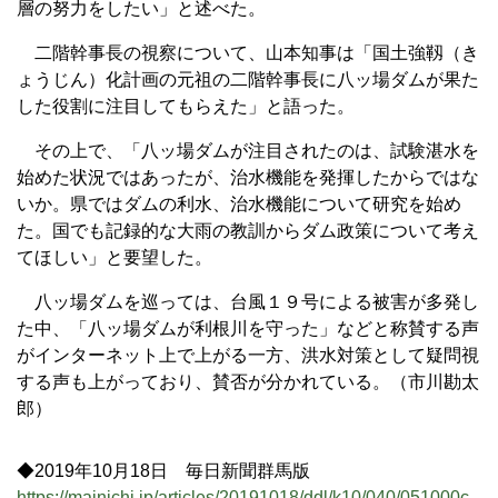
層の努力をしたい」と述べた。
二階幹事長の視察について、山本知事は「国土強靱（き
ょうじん）化計画の元祖の二階幹事長に八ッ場ダムが果た
した役割に注目してもらえた」と語った。
その上で、「八ッ場ダムが注目されたのは、試験湛水を
始めた状況ではあったが、治水機能を発揮したからではな
いか。県ではダムの利水、治水機能について研究を始め
た。国でも記録的な大雨の教訓からダム政策について考え
てほしい」と要望した。
八ッ場ダムを巡っては、台風１９号による被害が多発し
た中、「八ッ場ダムが利根川を守った」などと称賛する声
がインターネット上で上がる一方、洪水対策として疑問視
する声も上がっており、賛否が分かれている。（市川勘太
郎）
◆2019年10月18日 毎日新聞群馬版
https://mainichi.jp/articles/20191018/ddl/k10/040/051000c