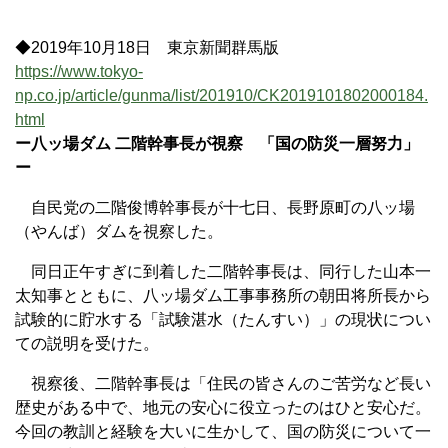
◆2019年10月18日 東京新聞群馬版
https://www.tokyo-
np.co.jp/article/gunma/list/201910/CK2019101802000184.
html
ー八ッ場ダム 二階幹事長が視察 「国の防災一層努力」
ー
自民党の二階俊博幹事長が十七日、長野原町の八ッ場
（やんば）ダムを視察した。
同日正午すぎに到着した二階幹事長は、同行した山本一
太知事とともに、八ッ場ダム工事事務所の朝田将所長から
試験的に貯水する「試験湛水（たんすい）」の現状につい
ての説明を受けた。
視察後、二階幹事長は「住民の皆さんのご苦労など長い
歴史がある中で、地元の安心に役立ったのはひと安心だ。
今回の教訓と経験を大いに生かして、国の防災について一