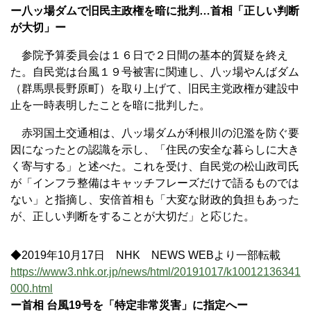
ー八ッ場ダムで旧民主政権を暗に批判…首相「正しい判断
が大切」ー
参院予算委員会は１６日で２日間の基本的質疑を終え
た。自民党は台風１９号被害に関連し、八ッ場やんばダム
（群馬県長野原町）を取り上げて、旧民主党政権が建設中
止を一時表明したことを暗に批判した。
赤羽国土交通相は、八ッ場ダムが利根川の氾濫を防ぐ要
因になったとの認識を示し、「住民の安全な暮らしに大き
く寄与する」と述べた。これを受け、自民党の松山政司氏
が「インフラ整備はキャッチフレーズだけで語るものでは
ない」と指摘し、安倍首相も「大変な財政的負担もあった
が、正しい判断をすることが大切だ」と応じた。
◆2019年10月17日 NHK NEWS WEBより一部転載
https://www3.nhk.or.jp/news/html/20191017/k10012136341
000.html
ー首相 台風19号を「特定非常災害」に指定へー