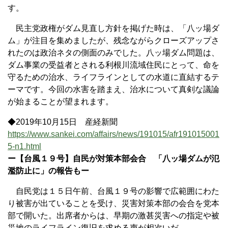
す。
民主党政権がダム見直し方針を掲げた時は、「八ッ場ダ
ム」が注目を集めましたが、残念ながらクローズアップさ
れたのは政治ネタの側面のみでした。八ッ場ダム問題は、
ダム事業の受益者とされる利根川流域住民にとって、命を
守るための治水、ライフラインとしての水道に直結するテ
ーマです。今回の水害を踏まえ、治水について真剣な議論
が始まることが望まれます。
◆2019年10月15日 産経新聞
https://www.sankei.com/affairs/news/191015/afr191015001
5-n1.html
ー【台風１９号】自民が対策本部会合 「八ッ場ダムが氾
濫防止に」の報告もー
自民党は１５日午前、台風１９号の影響で広範囲にわた
り被害が出ていることを受け、災害対策本部の会合を党本
部で開いた。出席者からは、早期の激甚災害への指定や被
災地のライフライン復旧を求める声が相次いだ。