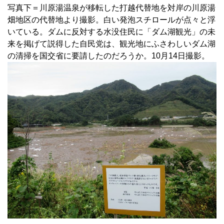
写真下＝川原湯温泉が移転した打越代替地を対岸の川原湯
畑地区の代替地より撮影。白い発泡スチロールが点々と浮
いている。ダムに反対する水没住民に「ダム湖観光」の未
来を掲げて説得した自民党は、観光地にふさわしいダム湖
の清掃を国交省に要請したのだろうか。10月14日撮影。