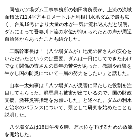
同省八ツ場ダム工事事務所の朝田将所長が、上流の流域
面積は711.4平方キロメートルと利根川水系ダムで最も広
く、台風19号により大量の水が一気に流れ込んだと説明。
ダムによって吾妻川下流の水位が抑えられたとの声が周辺
自治体からあったことも紹介した。
二階幹事長は「（八ツ場ダムが）地元の皆さんの安心を
いただいたというのは重要。ダムは一日にしてできたわけ
でなく関係の皆さんの長年の苦労があった。教訓や経験を
生かし国の防災について一層の努力をしたい」と話した。
山本一太知事は「八ツ場ダムが災害に果たした役割を注
目してもらった。群馬県も被害が出ているので、国の財政
支援、激甚災害指定をお願いした」と述べた。ダムの利水
と治水のバランスについて、県として研究を始めたことも
説明した。
八ツ場ダムは16日午後６時、貯水位を下げるための放流
を開始した。