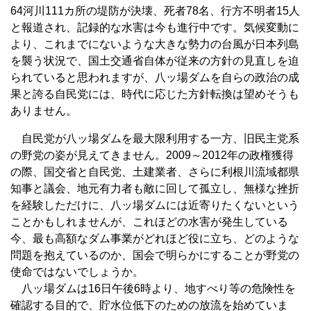
64河川111カ所の堤防が決壊、死者78名、行方不明者15人
と報道され、記録的な水害は今も進行中です。気候変動に
より、これまでにないような大きな勢力の台風が日本列島
を襲う状況で、国土交通省自体が従来の方針の見直しを迫
られていると思われますが、八ッ場ダムを自らの政治の成
果と誇る自民党には、時代に応じた方針転換は望めそうも
ありません。
自民党が八ッ場ダムを最大限利用する一方、旧民主党系
の野党の姿が見えてきません。2009～2012年の政権獲得
の際、国交省と自民党、土建業者、さらに利根川流域都県
知事と議会、地元有力者も敵に回して孤立し、無様な挫折
を経験しただけに、八ッ場ダムには近寄りたくないという
ことかもしれませんが、これほどの水害が発生している
今、最も高額なダム事業がどれほど役に立ち、どのような
問題を抱えているのか、国会で明らかにすることが野党の
使命ではないでしょうか。
八ッ場ダムは16日午後6時より、地すべり等の危険性を
確認する目的で、貯水位低下のための放流を始めていま