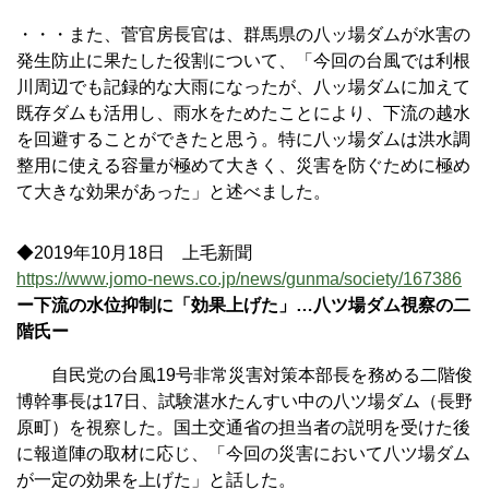
・・・また、菅官房長官は、群馬県の八ッ場ダムが水害の
発生防止に果たした役割について、「今回の台風では利根
川周辺でも記録的な大雨になったが、八ッ場ダムに加えて
既存ダムも活用し、雨水をためたことにより、下流の越水
を回避することができたと思う。特に八ッ場ダムは洪水調
整用に使える容量が極めて大きく、災害を防ぐために極め
て大きな効果があった」と述べました。
◆2019年10月18日 上毛新聞
https://www.jomo-news.co.jp/news/gunma/society/167386
ー下流の水位抑制に「効果上げた」…八ツ場ダム視察の二
階氏ー
自民党の台風19号非常災害対策本部長を務める二階俊
博幹事長は17日、試験湛水たんすい中の八ツ場ダム（長野
原町）を視察した。国土交通省の担当者の説明を受けた後
に報道陣の取材に応じ、「今回の災害において八ツ場ダム
が一定の効果を上げた」と話した。