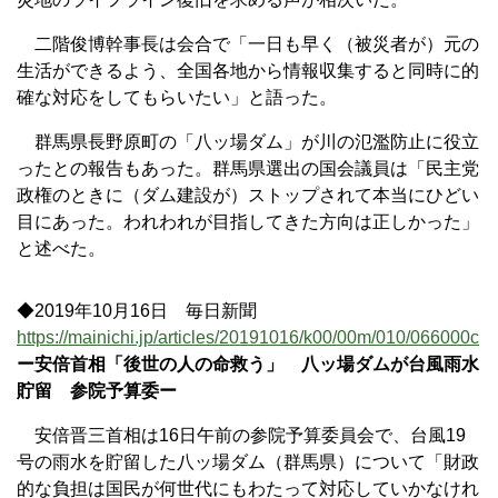
二階俊博幹事長は会合で「一日も早く（被災者が）元の
生活ができるよう、全国各地から情報収集すると同時に的
確な対応をしてもらいたい」と語った。
群馬県長野原町の「八ッ場ダム」が川の氾濫防止に役立
ったとの報告もあった。群馬県選出の国会議員は「民主党
政権のときに（ダム建設が）ストップされて本当にひどい
目にあった。われわれが目指してきた方向は正しかった」
と述べた。
◆2019年10月16日 毎日新聞
https://mainichi.jp/articles/20191016/k00/00m/010/066000c
ー安倍首相「後世の人の命救う」 八ッ場ダムが台風雨水
貯留 参院予算委ー
安倍晋三首相は16日午前の参院予算委員会で、台風19
号の雨水を貯留した八ッ場ダム（群馬県）について「財政
的な負担は国民が何世代にもわたって対応していかなけれ