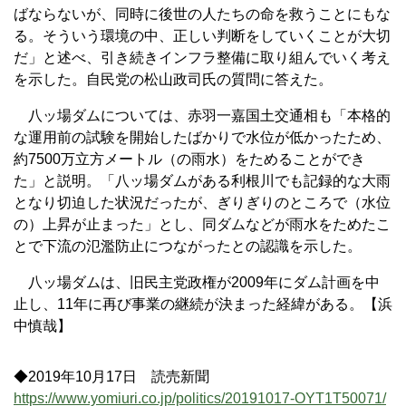
ばならないが、同時に後世の人たちの命を救うことにもな
る。そういう環境の中、正しい判断をしていくことが大切
だ」と述べ、引き続きインフラ整備に取り組んでいく考え
を示した。自民党の松山政司氏の質問に答えた。
八ッ場ダムについては、赤羽一嘉国土交通相も「本格的
な運用前の試験を開始したばかりで水位が低かったため、
約7500万立方メートル（の雨水）をためることができ
た」と説明。「八ッ場ダムがある利根川でも記録的な大雨
となり切迫した状況だったが、ぎりぎりのところで（水位
の）上昇が止まった」とし、同ダムなどが雨水をためたこ
とで下流の氾濫防止につながったとの認識を示した。
八ッ場ダムは、旧民主党政権が2009年にダム計画を中
止し、11年に再び事業の継続が決まった経緯がある。【浜
中慎哉】
◆2019年10月17日 読売新聞
https://www.yomiuri.co.jp/politics/20191017-OYT1T50071/