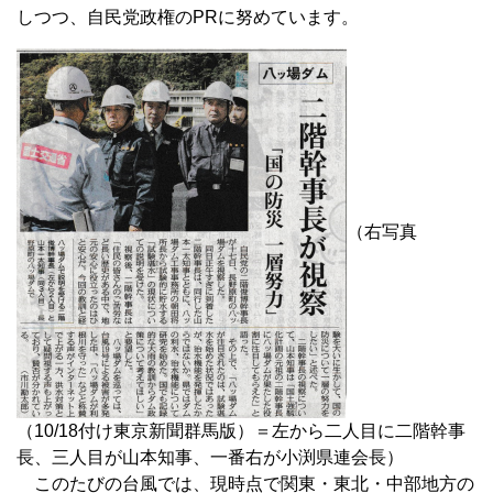
しつつ、自民党政権のPRに努めています。
（右写真
（10/18付け東京新聞群馬版）＝左から二人目に二階幹事
長、三人目が山本知事、一番右が小渕県連会長）
このたびの台風では、現時点で関東・東北・中部地方の