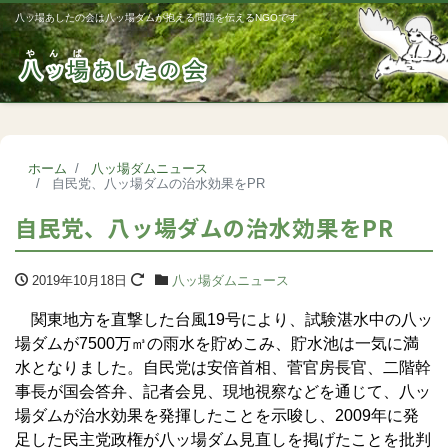
八ッ場あしたの会は八ッ場ダムが抱える問題を伝えるNGOです
Me
ホーム
八ッ場ダムニュース
自民党、八ッ場ダムの治水効果をPR
自民党、八ッ場ダムの治水効果をPR
2019年10月18日
八ッ場ダムニュース
関東地方を直撃した台風19号により、試験湛水中の八ッ
場ダムが7500万㎥の雨水を貯めこみ、貯水池は一気に満
水となりました。自民党は安倍首相、菅官房長官、二階幹
事長が国会答弁、記者会見、現地視察などを通じて、八ッ
場ダムが治水効果を発揮したことを示唆し、2009年に発
足した民主党政権が八ッ場ダム見直しを掲げたことを批判