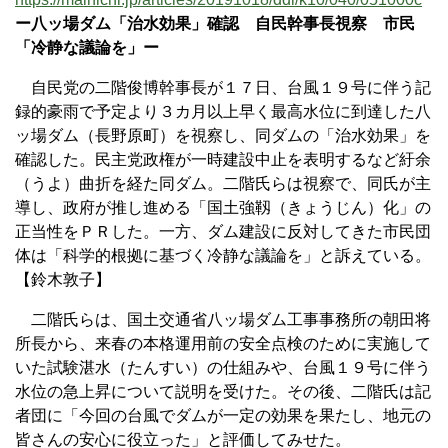
ー八ッ場ダム「治水効果」確認 自民幹事長視察 市民
「冷静な議論を」ー
自民党の二階俊博幹事長が１７日、台風１９号に伴う記
録的豪雨で予定より３カ月以上早く最高水位に到達した八
ッ場ダム（長野原町）を視察し、同ダムの「治水効果」を
確認した。民主党政権が一時建設中止を表明するなど紆余
（うよ）曲折を経た同ダム。二階氏らは視察で、同氏が主
導し、政府が推し進める「国土強靱（きょうじん）化」の
正当性をＰＲした。一方、ダム建設に反対してきた市民団
体は「科学的根拠に基づく冷静な議論を」と訴えている。
【鈴木敦子】
二階氏らは、国土交通省八ッ場ダム工事事務所の朝田将
所長から、来春の本格運用前の安全点検のために実施して
いた試験湛水（たんすい）の仕組みや、台風１９号に伴う
水位の急上昇について説明を受けた。その後、二階氏は記
者団に「今回の台風でダムが一定の効果を果たし、地元の
皆さんの安心に役立った」と評価してみせた。