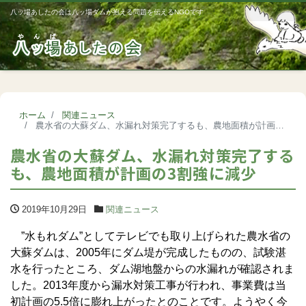
八ッ場あしたの会は八ッ場ダムが抱える問題を伝えるNGOです
Me
ホーム
関連ニュース
農水省の大蘇ダム、水漏れ対策完了するも、農地面積が計画の3割強に減少
農水省の大蘇ダム、水漏れ対策完了する
も、農地面積が計画の3割強に減少
2019年10月29日
関連ニュース
”水もれダム”としてテレビでも取り上げられた農水省の
大蘇ダムは、2005年にダム堤が完成したものの、試験湛
水を行ったところ、ダム湖地盤からの水漏れが確認されま
した。2013年度から漏水対策工事が行われ、事業費は当
初計画の5.5倍に膨れ上がったとのことです。ようやく今