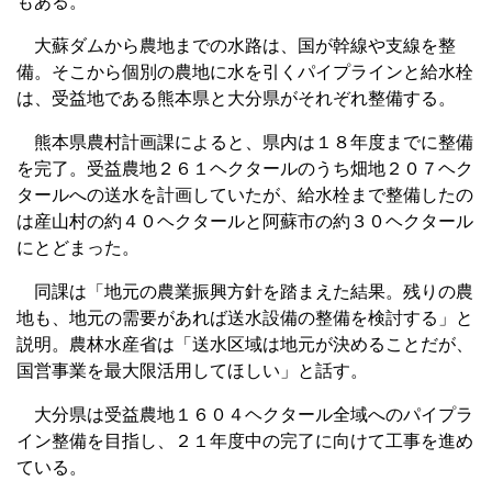
もある。
大蘇ダムから農地までの水路は、国が幹線や支線を整
備。そこから個別の農地に水を引くパイプラインと給水栓
は、受益地である熊本県と大分県がそれぞれ整備する。
熊本県農村計画課によると、県内は１８年度までに整備
を完了。受益農地２６１ヘクタールのうち畑地２０７ヘク
タールへの送水を計画していたが、給水栓まで整備したの
は産山村の約４０ヘクタールと阿蘇市の約３０ヘクタール
にとどまった。
同課は「地元の農業振興方針を踏まえた結果。残りの農
地も、地元の需要があれば送水設備の整備を検討する」と
説明。農林水産省は「送水区域は地元が決めることだが、
国営事業を最大限活用してほしい」と話す。
大分県は受益農地１６０４ヘクタール全域へのパイプラ
イン整備を目指し、２１年度中の完了に向けて工事を進め
ている。