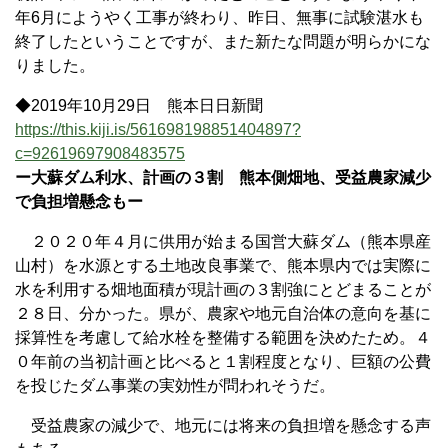
年6月にようやく工事が終わり、昨日、無事に試験湛水も
終了したということですが、また新たな問題が明らかにな
りました。
◆2019年10月29日 熊本日日新聞
https://this.kiji.is/561698198851404897?
c=92619697908483575
ー大蘇ダム利水、計画の３割 熊本側畑地、受益農家減少
で負担増懸念もー
２０２０年４月に供用が始まる国営大蘇ダム（熊本県産
山村）を水源とする土地改良事業で、熊本県内では実際に
水を利用する畑地面積が現計画の３割強にとどまることが
２８日、分かった。県が、農家や地元自治体の意向を基に
採算性を考慮して給水栓を整備する範囲を決めたため。４
０年前の当初計画と比べると１割程度となり、巨額の公費
を投じたダム事業の実効性が問われそうだ。
受益農家の減少で、地元には将来の負担増を懸念する声