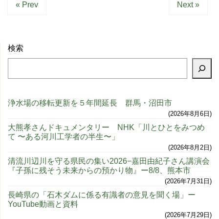
« Prev
Next »
検索
浄水場の移転更新を５年間延長 群馬・沼田市
2026年8月6日
大熊孝さんドキュメンタリー NHK「川とひとをみつめ
て 〜ある河川工学者の半生〜」
2026年8月2日
清流川辺川を守る県民の集い2026−嘉田由紀子さん講演会
『子孫に残そう未来からの預かり物』ー8/8、熊本市
2026年7月31日
長崎県の「石木ダムに係る有識者の意見を聞く場」ー
YouTube動画と資料
2026年7月29日