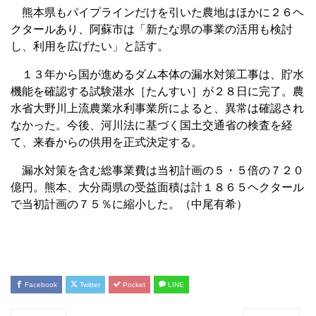
熊本県もパイプラインだけを引いた農地はほかに２６ヘ
クタールあり、阿蘇市は「新たな県の事業の活用も検討
し、利用を広げたい」と話す。
１３年から国が進めるダム本体の漏水対策工事は、貯水
機能を確認する試験湛水［たんすい］が２８日に完了。農
水省大野川上流農業水利事業所によると、異常は確認され
なかった。今後、河川法に基づく国土交通省の検査を経
て、来春からの供用を正式決定する。
漏水対策を含む総事業費は当初計画の５・５倍の７２０
億円。熊本、大分両県の受益面積は計１８６５ヘクタール
で当初計画の７５％に縮小した。（中尾有希）
Facebook
Twitter
Pocket
LINE