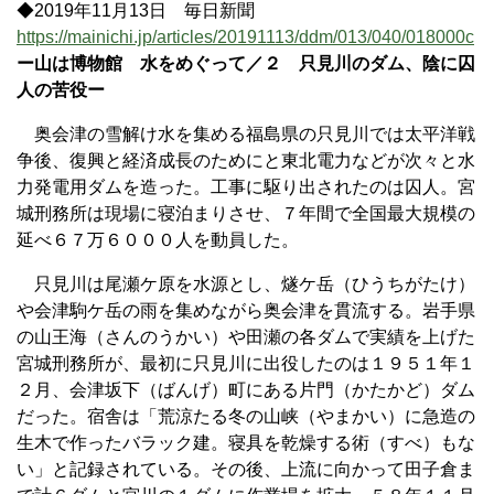
◆2019年11月13日 毎日新聞
https://mainichi.jp/articles/20191113/ddm/013/040/018000c
ー山は博物館 水をめぐって／２ 只見川のダム、陰に囚
人の苦役ー
奥会津の雪解け水を集める福島県の只見川では太平洋戦
争後、復興と経済成長のためにと東北電力などが次々と水
力発電用ダムを造った。工事に駆り出されたのは囚人。宮
城刑務所は現場に寝泊まりさせ、７年間で全国最大規模の
延べ６７万６０００人を動員した。
只見川は尾瀬ケ原を水源とし、燧ケ岳（ひうちがたけ）
や会津駒ケ岳の雨を集めながら奥会津を貫流する。岩手県
の山王海（さんのうかい）や田瀬の各ダムで実績を上げた
宮城刑務所が、最初に只見川に出役したのは１９５１年１
２月、会津坂下（ばんげ）町にある片門（かたかど）ダム
だった。宿舎は「荒涼たる冬の山峡（やまかい）に急造の
生木で作ったバラック建。寝具を乾燥する術（すべ）もな
い」と記録されている。その後、上流に向かって田子倉ま