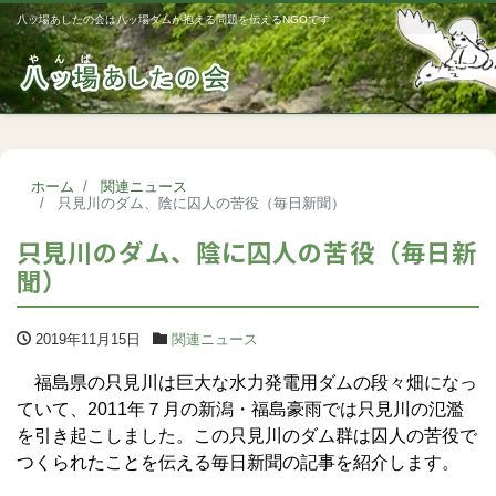
八ッ場あしたの会は八ッ場ダムが抱える問題を伝えるNGOです
Me
ホーム
関連ニュース
只見川のダム、陰に囚人の苦役（毎日新聞）
只見川のダム、陰に囚人の苦役（毎日新
聞）
2019年11月15日
関連ニュース
福島県の只見川は巨大な水力発電用ダムの段々畑になっ
ていて、2011年７月の新潟・福島豪雨では只見川の氾濫
を引き起こしました。この只見川のダム群は囚人の苦役で
つくられたことを伝える毎日新聞の記事を紹介します。