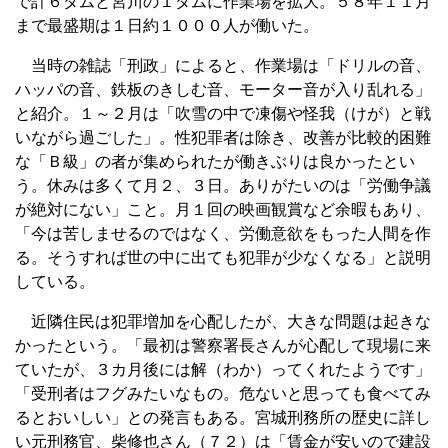
で計６ダムと宮川の１ダムに作業場を拡大。５８年１１月
まで最盛期は１日約１０００人が働いた。
当時の雑誌「刑政」によると、作業場は「ドリルの音、
ハッパの音、鉄板のきしむ音、モーター音が入り乱れる」
と紹介。１～２月は「吹雪の中で凍傷や怪我（けが）と戦
いながら過ごした」。性犯罪者は除き、改善が比較的困難
な「Ｂ級」の者が集められたが働きぶりは良かったとい
う。休みは多くて月２、３日。ありがたいのは「労働争議
が絶対にない」こと。月１回の映画観賞など余暇もあり、
「今は苦しませるのではなく、労働意欲をもった人間を作
る。そうすれば世の中に出ても犯罪が少なくなる」と説明
している。
近隣住民は犯罪増加を心配したが、大きな問題は起きな
かったという。「最初は警察署長さんが心配して現場に来
ていたが、３カ月後には解（わか）ってくれたようです」
「受刑者はフグみたいなもの。危ないと思っても食べてみ
るとおいしい」との発言もある。宮城刑務所の歴史に詳し
い元刑務官、柴修也さん（７２）は「賃金が安いので建設