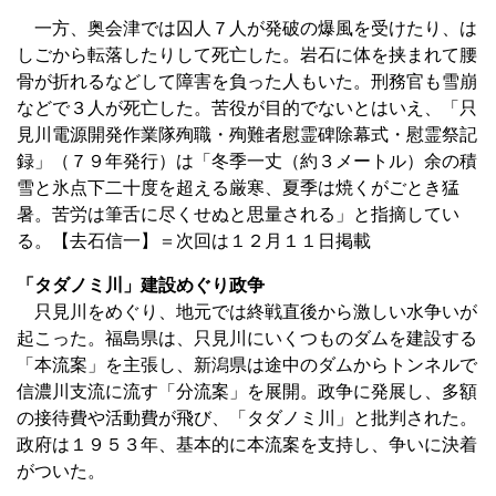
一方、奥会津では囚人７人が発破の爆風を受けたり、は
しごから転落したりして死亡した。岩石に体を挟まれて腰
骨が折れるなどして障害を負った人もいた。刑務官も雪崩
などで３人が死亡した。苦役が目的でないとはいえ、「只
見川電源開発作業隊殉職・殉難者慰霊碑除幕式・慰霊祭記
録」（７９年発行）は「冬季一丈（約３メートル）余の積
雪と氷点下二十度を超える厳寒、夏季は焼くがごとき猛
暑。苦労は筆舌に尽くせぬと思量される」と指摘してい
る。【去石信一】＝次回は１２月１１日掲載
「タダノミ川」建設めぐり政争
只見川をめぐり、地元では終戦直後から激しい水争いが
起こった。福島県は、只見川にいくつものダムを建設する
「本流案」を主張し、新潟県は途中のダムからトンネルで
信濃川支流に流す「分流案」を展開。政争に発展し、多額
の接待費や活動費が飛び、「タダノミ川」と批判された。
政府は１９５３年、基本的に本流案を支持し、争いに決着
がついた。