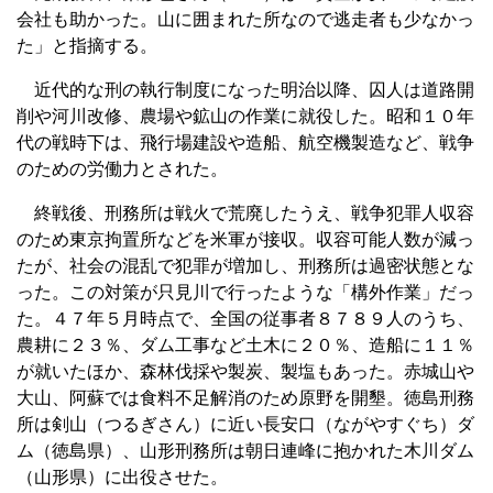
会社も助かった。山に囲まれた所なので逃走者も少なかっ
た」と指摘する。
近代的な刑の執行制度になった明治以降、囚人は道路開
削や河川改修、農場や鉱山の作業に就役した。昭和１０年
代の戦時下は、飛行場建設や造船、航空機製造など、戦争
のための労働力とされた。
終戦後、刑務所は戦火で荒廃したうえ、戦争犯罪人収容
のため東京拘置所などを米軍が接収。収容可能人数が減っ
たが、社会の混乱で犯罪が増加し、刑務所は過密状態とな
った。この対策が只見川で行ったような「構外作業」だっ
た。４７年５月時点で、全国の従事者８７８９人のうち、
農耕に２３％、ダム工事など土木に２０％、造船に１１％
が就いたほか、森林伐採や製炭、製塩もあった。赤城山や
大山、阿蘇では食料不足解消のため原野を開墾。徳島刑務
所は剣山（つるぎさん）に近い長安口（ながやすぐち）ダ
ム（徳島県）、山形刑務所は朝日連峰に抱かれた木川ダム
（山形県）に出役させた。