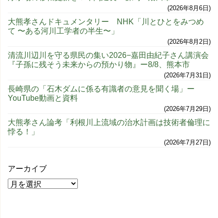
2026年8月6日
大熊孝さんドキュメンタリー NHK「川とひとをみつめ
て 〜ある河川工学者の半生〜」
2026年8月2日
清流川辺川を守る県民の集い2026−嘉田由紀子さん講演会
『子孫に残そう未来からの預かり物』ー8/8、熊本市
2026年7月31日
長崎県の「石木ダムに係る有識者の意見を聞く場」ー
YouTube動画と資料
2026年7月29日
大熊孝さん論考「利根川上流域の治水計画は技術者倫理に
悖る！」
2026年7月27日
アーカイブ