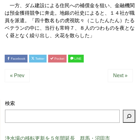
一方、ダム建設による住民への補償金を狙い、金融機関
は預金獲得競争に奔走。地銀の社史によると、１４社が職
員を派遣。「四十数名もの虎視眈々（こしたんたん）たる
ベテランの中に、当行も常時７、８人のつわものを夜とな
く昼となく繰り出し、火花を散らした」
Facebook
Twitter
Pocket
LINE
« Prev
Next »
検索
浄水場の移転更新を５年間延長 群馬・沼田市