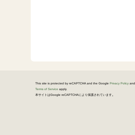
This site is protected by reCAPTCHA and the Google
Privacy Policy
and
Terms of Service
apply.
。
本サイトはGoogle reCAPTCHAにより保護されています