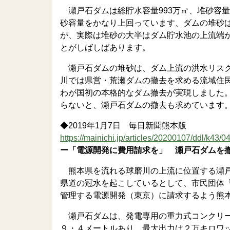
瀬戸石ダムは総貯水容量993万㎥、堆砂容量7
砂容量をかなり上回っています、ダムの堆砂
が、実際は堆砂の大半はダム貯水池の上流端
とがしばしばあります。
瀬戸石ダムの堆砂は、ダム上流の洪水リスク
川では県営・荒瀬ダムの撤去を求める流域住民の
わが国初の本格的なダム撤去が実現しました
らないと、瀬戸石ダムの撤去も求めています
◆2019年1月7日 毎日新聞熊本版
https://mainichi.jp/articles/20200107/ddl/k43/
ー「電源開発に費用請求を」 瀬戸石ダムを
熊本県を流れる球磨川の上流に位置する瀬戸
県道の冠水を起こしているとして、市民団体
管理する電源開発（東京）に請求するよう熊
瀬戸石ダムは、発電専用の重力式コンクリー
９・４メートルあり、最大出力は２万キロワ