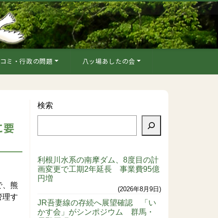
コミ・行政の問題
八ッ場あしたの会
検索
に要
利根川水系の南摩ダム、8度目の計
画変更で工期2年延長 事業費95億
円増
で、熊
2026年8月9日
管理す
JR吾妻線の存続へ展望確認 「い
かす会」がシンポジウム 群馬・