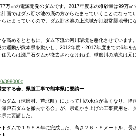
7万㎥の電源開発のダムです。2017年度末の堆砂量は99万㎥
は計画ではダム貯水池の底の方からたまっていくことになって
からたまっていくので、ダム貯水池の上流域が氾濫常襲地帯に
を高めるとともに、ダム下流の河川環境を悪化させています
運動が熊本県を動かし、2012年度～2017年度までの6年を
。住民らは瀬戸石ダムが撤去されなければ、球磨川の清流は元
。
040/398000c
撤去する会、県道工事で熊本県に要請ー
石ダム（球磨村、芦北町）によって川の水位が高くなり、降
「瀬戸石ダムを撤去する会」が、県道かさ上げの工事費用を、
本県に要請した。
トダムで１９５８年に完成した。高さ２６・５メートル、長
ット。