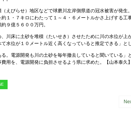
（えびらせ）地区などで球磨川左岸側県道の冠水被害が発生
を約１・７キロにわたって１～４・６メートルかさ上げする工
額約９億５６００万円。
、川床に土砂を堆積（たいせき）させたために川の水位が上
べて水位が１０メートル近く高くなっていると推定できる」と
る。電源開発も川の土砂を毎年撤去していると聞いている」
事費用を、電源開発に負担させるよう県に求めた。【山本泰久
NE
Nex