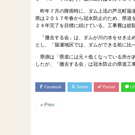
昨年７月の降雨時に、ダム上流の芦北町箙瀬
県は２０１７年春から冠水防止のため、県道
２４年完了を目標に続けている。工事費は総
「撤去する会」は、ダムが川の水をせき止め
とし、「箙瀬地区では、ダムができる前に比
県側は「県道には元々低くなっている所があ
したが、「撤去する会」は冠水防止の県道工
Facebook
Twitter
Pocket
LI
« Prev