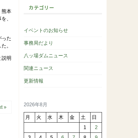
カテゴリー
。熊本
事を、
イベントのお知らせ
がった
事務局だより
した。
八ッ場ダムニュース
と説明
】
関連ニュース
更新情報
2026年8月
t »
月
火
水
木
金
土
日
1
2
3
4
5
6
7
8
9