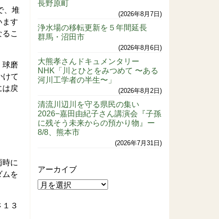
長野原町
で、堆
2026年8月7日
います
浄水場の移転更新を５年間延長
なるこ
群馬・沼田市
2026年8月6日
大熊孝さんドキュメンタリー
。球磨
NHK「川とひとをみつめて 〜ある
かけて
河川工学者の半生〜」
には戻
2026年8月2日
清流川辺川を守る県民の集い
2026−嘉田由紀子さん講演会『子孫
に残そう未来からの預かり物』ー
8/8、熊本市
2026年7月31日
雨時に
アーカイブ
ダムを
さ１３