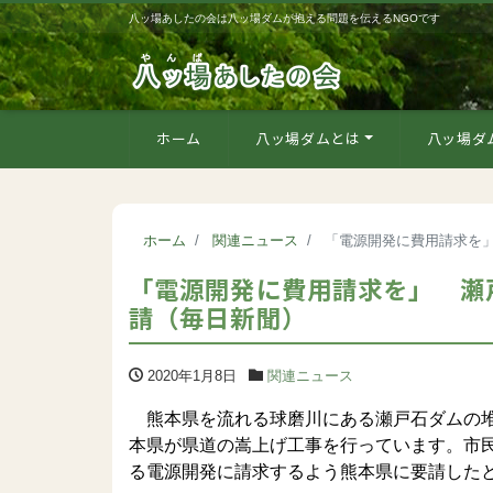
八ッ場あしたの会は八ッ場ダムが抱える問題を伝えるNGOです
ホーム
八ッ場ダムとは
八ッ場ダ
ホーム
関連ニュース
「電源開発に費用請求を
「電源開発に費用請求を」 瀬
請（毎日新聞）
2020年1月8日
関連ニュース
熊本県を流れる球磨川にある瀬戸石ダムの堆
本県が県道の嵩上げ工事を行っています。市
る電源開発に請求するよう熊本県に要請した