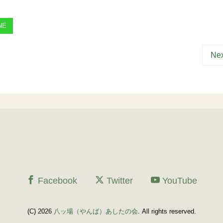
NE
Nex
Facebook
Twitter
YouTube
(C) 2026
八ッ場（やんば）あしたの会
. All rights reserved.