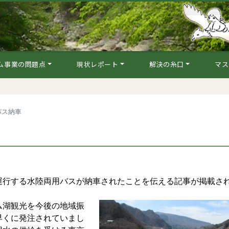
ム事業の問題点
現状レポート
解決の糸口
マス
バス納車
行する水陸両用バスが納車されたことを伝える記事が掲載さ
湖観光を今後の地域振
早くに発注されていまし