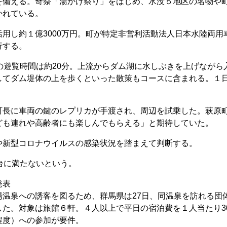
を備える。奇祭「湯かけ祭り」をはじめ、水没５地区の名物や
かれている。
用し約１億3000万円。町が特定非営利活動法人日本水陸両用
行する。
の遊覧時間は約20分。上流からダム湖に水しぶきを上げながら
してダム堤体の上を歩くといった散策もコースに含まれる。１
長に車両の鍵のレプリカが手渡され、周辺を試乗した。萩原
ども連れや高齢者にも楽しんでもらえる」と期待していた。
新型コロナウイルスの感染状況を踏まえて判断する。
台に満たないという。
発表
温泉への誘客を図るため、群馬県は27日、同温泉を訪れる団
た。対象は旅館６軒。４人以上で平日の宿泊費を１人当たり30
程度）への参加が要件。