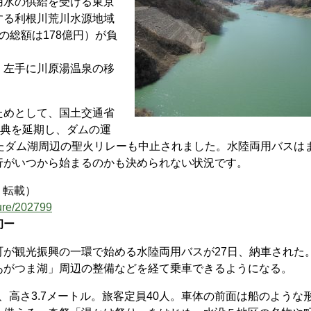
用水の供給を受ける東京
する利根川荒川水源地域
の総額は178億円）が負
。左手に川原湯温泉の移
めとして、国土交通省
式典を延期し、ダムの運
たダム湖周辺の聖火リレーも中止されました。水陸両用バスは
行がいつから始まるのかも決められない状況です。
り転載）
ure/202799
初ー
が観光振興の一環で始める水陸両用バスが27日、納車された
あがつま湖」周辺の整備などを経て乗車できるようになる。
、高さ3.7メートル。旅客定員40人。車体の前面は船のような