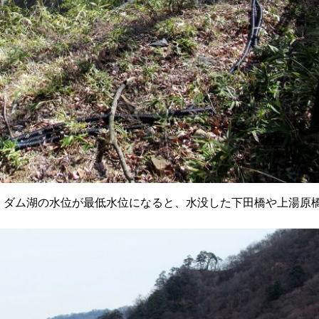
。ダム湖の水位が最低水位になると、水没した下田橋や上湯原