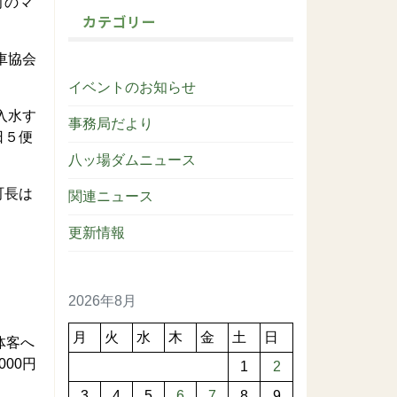
町のマ
カテゴリー
車協会
イベントのお知らせ
入水す
事務局だより
日５便
八ッ場ダムニュース
町長は
関連ニュース
更新情報
2026年8月
月
火
水
木
金
土
日
体客へ
00円
1
2
3
4
5
6
7
8
9