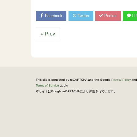
Facebook
Twitter
Pocket
LI
« Prev
This site is protected by reCAPTCHA and the Google
Privacy Policy
and
Terms of Service
apply.
。
本サイトはGoogle reCAPTCHAにより保護されています