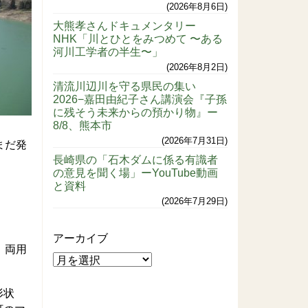
2026年8月6日
大熊孝さんドキュメンタリー
NHK「川とひとをみつめて 〜ある
河川工学者の半生〜」
2026年8月2日
清流川辺川を守る県民の集い
2026−嘉田由紀子さん講演会『子孫
に残そう未来からの預かり物』ー
8/8、熊本市
2026年7月31日
まだ発
長崎県の「石木ダムに係る有識者
の意見を聞く場」ーYouTube動画
と資料
2026年7月29日
アーカイブ
。両用
形状