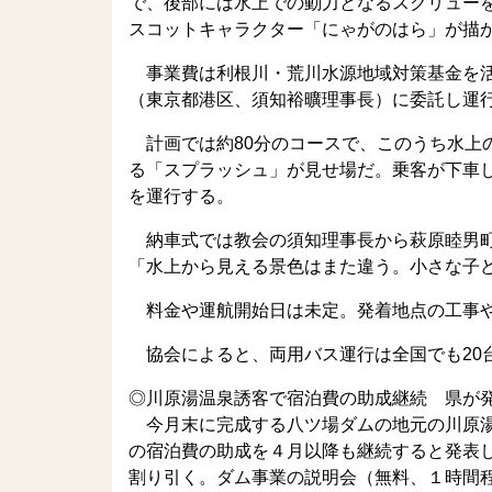
で、後部には水上での動力となるスクリュー
スコットキャラクター「にゃがのはら」が描
事業費は利根川・荒川水源地域対策基金を活
（東京都港区、須知裕曠理事長）に委託し運
計画では約80分のコースで、このうち水上
る「スプラッシュ」が見せ場だ。乗客が下車
を運行する。
納車式では教会の須知理事長から萩原睦男町
「水上から見える景色はまた違う。小さな子
料金や運航開始日は未定。発着地点の工事や
協会によると、両用バス運行は全国でも20
◎川原湯温泉誘客で宿泊費の助成継続 県が
今月末に完成する八ツ場ダムの地元の川原湯
の宿泊費の助成を４月以降も継続すると発表し
割り引く。ダム事業の説明会（無料、１時間