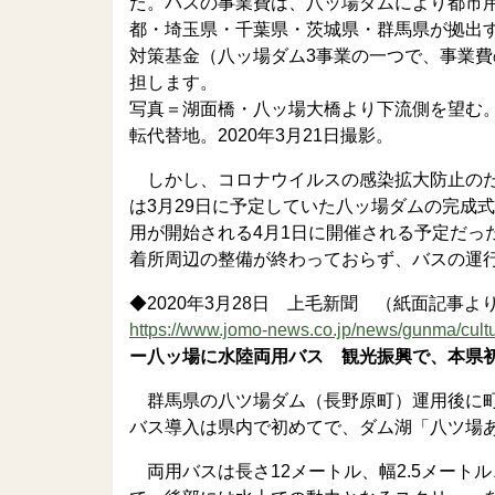
た。バスの事業費は、八ッ場ダムにより都市
都・埼玉県・千葉県・茨城県・群馬県が拠出
対策基金（八ッ場ダム3事業の一つで、事業費
担します。
写真＝湖面橋・八ッ場大橋より下流側を望む
転代替地。2020年3月21日撮影。
しかし、コロナウイルスの感染拡大防止のた
は3月29日に予定していた八ッ場ダムの完成
用が開始される4月1日に開催される予定だっ
着所周辺の整備が終わっておらず、バスの運
◆2020年3月28日 上毛新聞 （紙面記事よ
https://www.jomo-news.co.jp/news/gunma/cult
ー八ッ場に水陸両用バス 観光振興で、本県
群馬県の八ツ場ダム（長野原町）運用後に町
バス導入は県内で初めてで、ダム湖「八ツ場
両用バスは長さ12メートル、幅2.5メートル