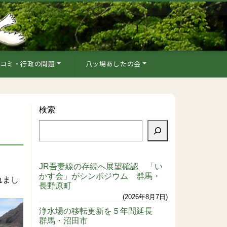
コミ・行政の問題
八ッ場あしたの会
検索
JR吾妻線の存続へ展望確認 「い
かす会」がシンポジウム 群馬・
れまし
長野原町
2026年8月7日
浄水場の移転更新を５年間延長
群馬・沼田市