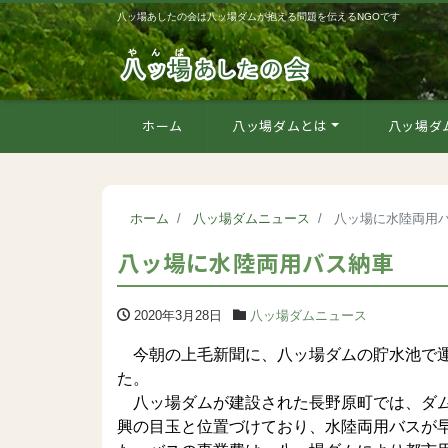
八ッ場あしたの会は八ッ場ダムが抱える問題を伝えるNGOです
ホーム
八ッ場ダムとは
八ッ場ダ
ホーム
八ッ場ダムニュース
八ッ場に水陸両用
八ッ場に水陸両用バス納車
2020年3月28日
八ッ場ダムニュース
今朝の上毛新聞に、八ッ場ダムの貯水池で運
た。
八ッ場ダムが建設された長野原町では、ダム
興の目玉と位置づけており、水陸両用バスが