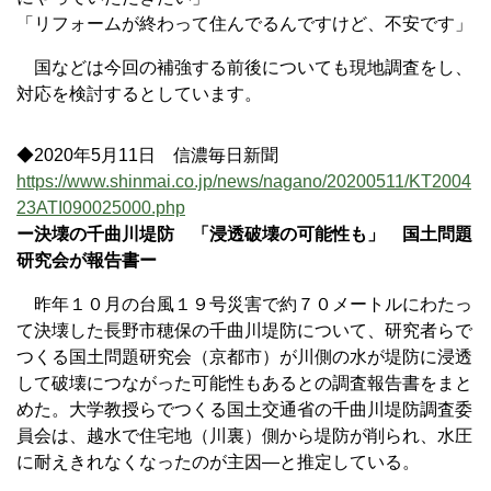
「リフォームが終わって住んでるんですけど、不安です」
国などは今回の補強する前後についても現地調査をし、
対応を検討するとしています。
◆2020年5月11日 信濃毎日新聞
https://www.shinmai.co.jp/news/nagano/20200511/KT2004
23ATI090025000.php
ー決壊の千曲川堤防 「浸透破壊の可能性も」 国土問題
研究会が報告書ー
昨年１０月の台風１９号災害で約７０メートルにわたっ
て決壊した長野市穂保の千曲川堤防について、研究者らで
つくる国土問題研究会（京都市）が川側の水が堤防に浸透
して破壊につながった可能性もあるとの調査報告書をまと
めた。大学教授らでつくる国土交通省の千曲川堤防調査委
員会は、越水で住宅地（川裏）側から堤防が削られ、水圧
に耐えきれなくなったのが主因―と推定している。