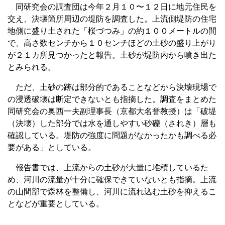
同研究会の調査団は今年２月１０〜１２日に地元住民を
交え、決壊箇所周辺の堤防を調査した。上流側堤防の住宅
地側に盛り土された「桜づつみ」の約１００メートルの間
で、高さ数センチから１０センチほどの土砂の盛り上がり
が２１カ所見つかったと報告。土砂が堤防内から噴き出た
とみられる。
ただ、土砂の跡は部分的であることなどから決壊現場で
の浸透破壊は断定できないとも指摘した。調査をまとめた
同研究会の奥西一夫副理事長（京都大名誉教授）は「破堤
（決壊）した部分では水を通しやすい砂礫（されき）層も
確認している。堤防の強度に問題がなかったかも調べる必
要がある」としている。
報告書では、上流からの土砂が大量に堆積しているた
め、河川の流量が十分に確保できていないとも指摘。上流
の山間部で森林を整備し、河川に流れ込む土砂を抑えるこ
となどが重要としている。