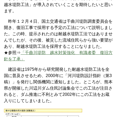
越水堤防工法」が導入されていくことを期待したいと思い
ます。
昨年１２月４日、国土交通省は千曲川堤防調査委員会を
開き、復旧工事で採用する予定の工法について説明しまし
た。この時、提示されたのは耐越水堤防工法ではありませ
んでしたが、その後、被災した流域住民らから強い要望が
あり、耐越水堤防工法を採用することになりました。
★参照⇒
「千曲川堤防 越水対策強化 有識者委 復旧方
針を了承」
建設省は1975年から研究開発した耐越水堤防工法を全
国に普及させるため、2000年に「河川堤防設計指針（第3
稿）」を発行し関係機関に通知しました。ところが、熊本
県が開催した川辺川ダム住民討論集会でこの工法が注目さ
れると、ダム推進に不利とみて2002年にこの工法をお蔵
入りにしてしまいました。