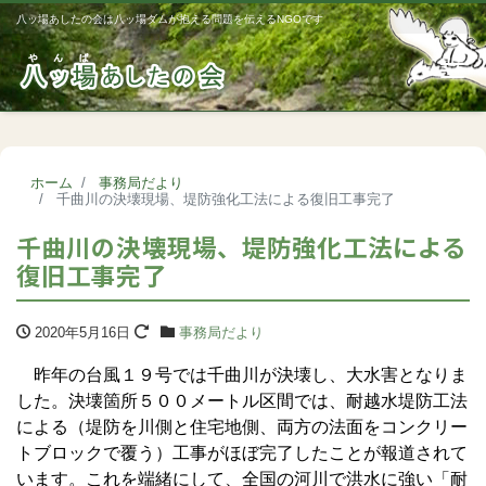
八ッ場あしたの会は八ッ場ダムが抱える問題を伝えるNGOです
Me
ホーム
事務局だより
千曲川の決壊現場、堤防強化工法による復旧工事完了
千曲川の決壊現場、堤防強化工法による
復旧工事完了
2020年5月16日
事務局だより
昨年の台風１９号では千曲川が決壊し、大水害となりま
した。決壊箇所５００メートル区間では、耐越水堤防工法
による（堤防を川側と住宅地側、両方の法面をコンクリー
トブロックで覆う）工事がほぼ完了したことが報道されて
います。これを端緒にして、全国の河川で洪水に強い「耐