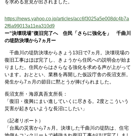
を求める意見が出されました。
https://news.yahoo.co.jp/articles/acc6f3025a5e008dc4b7a
2f6a99013a11ea310d9
ー“決壊現場”復旧完了へ 住民「さらに強化を」 千曲川
の堤防決壊から7ヵ月ー
千曲川の堤防決壊からきょう13日で7ヵ月。決壊現場の
復旧工事はほぼ完了し、きょうから住民への説明会が始ま
りました。住民からはさらなる強化を求める声が上がって
います。おととい、業務を再開した仮設庁舎の長沼支所。
発生から7ヵ月の節目に黙とうが捧げられました。
長沼支所・海原真吾支所長：
「復旧・復興にまい進していくに尽きる。2度とこういう
災害が起きないような長沼にしたい」
（記者リポート）
「台風の災害から7ヵ月。決壊した千曲川の堤防は、住宅
地側もコンクリートで補強され復旧工事がほぼ完了しまし