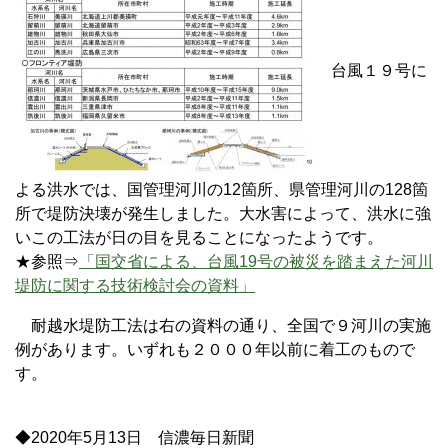
台風１９号に
よる洪水では、国管理河川の12箇所、県管理河川の128箇
所で堤防決壊が発生しました。大水害によって、洪水に強
いこの工法が日の目を見ることになったようです。
★参照⇒
「国交省による、台風19号の被災を踏まえた河川
堤防に関する技術検討会の資料」
耐越水堤防工法は右の資料の通り、全国で９河川の実施
例があります。いずれも２０００年以前に着工のもので
す。
◆2020年5月13日 信濃毎日新聞