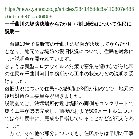
https://news.yahoo.co.jp/articles/234145ddc3a410807e483
c6ebcc9e85aa86f8b8f
ー千曲川の堤防決壊から7か月・復旧状況について住民に
説明ー
台風19号で長野市の千曲川の堤防が決壊してから7か月
となり、地元では堤防の復旧状況について、住民を対象に
した説明会が開かれています。
きょうは新型コロナウイルス対策で密集を避けながら地区
の住民が千曲川河川事務所から工事の状況などの説明を受
けました。
復旧状況について住民への説明は今回が初めてで、地元の
復興対策企画委員会が開きました。
説明会では、決壊場所付近は堤防の両側をコンクリートで
覆う工事がほぼ完成し、前後のおよそ500メートルについ
ては今年度中に、完成を目指していることなどが伝えられ
ました。
一方で、その他の部分についても、住民からは早期の工事