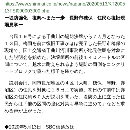
https://www.shinmai.co.jp/news/nagano/20200513/KT2005
13FSI090003000.php
ー堤防強化 復興へまた一歩 長野市穂保 住民ら復旧現
場見学ー
台風１９号による千曲川の堤防決壊から７カ月となった
１３日、梅雨を前に復旧工事がほぼ完了した長野市穂保の
現場で、国土交通省千曲川河川事務所が地元住民を対象に
した説明会を始めた。決壊箇所の前後１４０メートルの区
間について、越水に耐えられるよう堤防の両側をコンクリ
ートブロックで覆った様子を確かめた。
説明会は、同市長沼地区の４区（大町、穂保、津野、赤
沼区）の住民を対象に１５日まで実施。初日の午前中は赤
沼区の住民約６０人が説明を聞いた。堤防の上に立った住
民からは「他の区間の強化対策も早急に進めて」などと求
める声が上がった。
◆2020年5月13日 SBC信越放送