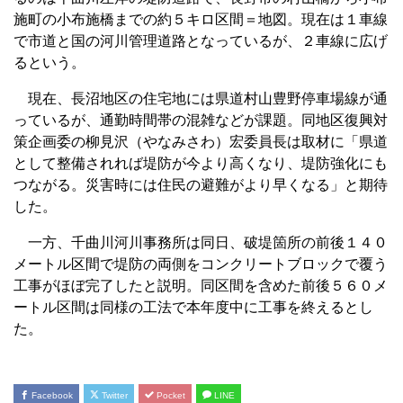
施町の小布施橋までの約５キロ区間＝地図。現在は１車線
で市道と国の河川管理道路となっているが、２車線に広げ
るという。
現在、長沼地区の住宅地には県道村山豊野停車場線が通
っているが、通勤時間帯の混雑などが課題。同地区復興対
策企画委の柳見沢（やなみさわ）宏委員長は取材に「県道
として整備されれば堤防が今より高くなり、堤防強化にも
つながる。災害時には住民の避難がより早くなる」と期待
した。
一方、千曲川河川事務所は同日、破堤箇所の前後１４０
メートル区間で堤防の両側をコンクリートブロックで覆う
工事がほぼ完了したと説明。同区間を含めた前後５６０メ
ートル区間は同様の工法で本年度中に工事を終えるとし
た。
Facebook
Twitter
Pocket
LINE