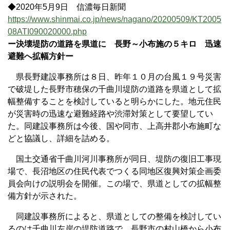
◆2020年5月9日 信濃毎日新聞
https://www.shinmai.co.jp/news/nagano/20200509/KT2005
08ATI090020000.php
ー決壊堤防の道路を県道に 長野～小布施の５キロ 迅速
避難へ拡幅方針ー
県長野建設事務所は８日、昨年１０月の台風１９号災害
で破堤した長野市穂保の千曲川堤防の道路を県道として拡
幅整備することを検討していると明らかにした。地元住民
が災害時の迅速な避難経路や渋滞対策として要望してい
た。同建設事務所は今後、国や同市、上高井郡小布施町な
どと協議し、詳細を詰める。
国土交通省千曲川河川事務所が同日、堤防の復旧工事現
場で、長沼地区の住民代表でつくる同地区復興対策企画委
員会向けの説明会を開催。この場で、県道としての拡幅整
備方針が示された。
同建設事務所によると、県道としての整備を検討してい
るのは千曲川左岸の堤防道路で、長野市の村山橋から小布