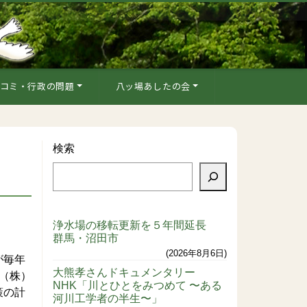
コミ・行政の問題
八ッ場あしたの会
検索
浄水場の移転更新を５年間延長
群馬・沼田市
2026年8月6日
が毎年
大熊孝さんドキュメンタリー
（株）
NHK「川とひとをみつめて 〜ある
策の計
河川工学者の半生〜」