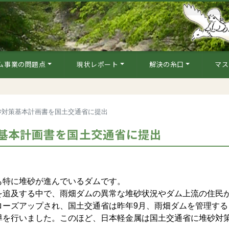
ム事業の問題点
現状レポート
解決の糸口
マス
砂対策基本計画書を国土交通省に提出
基本計画書を国土交通省に提出
特に堆砂が進んでいるダムです。
追及する中で、雨畑ダムの異常な堆砂状況やダム上流の住民
ローズアップされ、国土交通省は昨年9月、雨畑ダムを管理する
導を行いました。このほど、日本軽金属は国土交通省に堆砂対