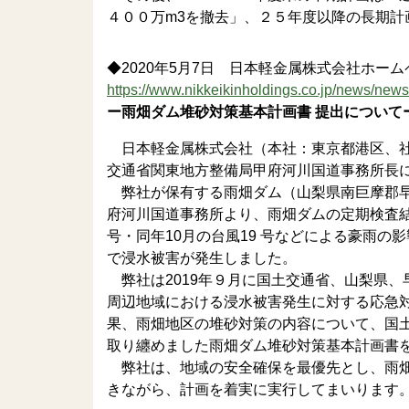
４００万m3を撤去」、２５年度以降の長期計
◆2020年5月7日 日本軽金属株式会社ホー
https://www.nikkeikinholdings.co.jp/news/ne
ー雨畑ダム堆砂対策基本計画書 提出について
日本軽金属株式会社（本社：東京都港区、社
交通省関東地方整備局甲府河川国道事務所長
弊社が保有する雨畑ダム（山梨県南巨摩郡早川
府河川国道事務所より、雨畑ダムの定期検査結果
号・同年10月の台風19 号などによる豪雨
で浸水被害が発生しました。
弊社は2019年９月に国土交通省、山梨県
周辺地域における浸水被害発生に対する応急
果、雨畑地区の堆砂対策の内容について、国
取り纏めました雨畑ダム堆砂対策基本計画書
弊社は、地域の安全確保を最優先とし、雨畑
きながら、計画を着実に実行してまいります