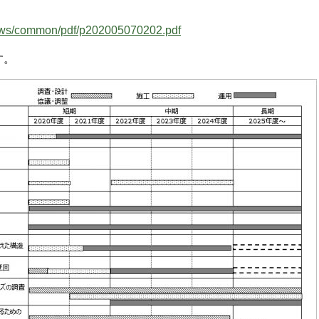
/news/common/pdf/p202005070202.pdf
す。