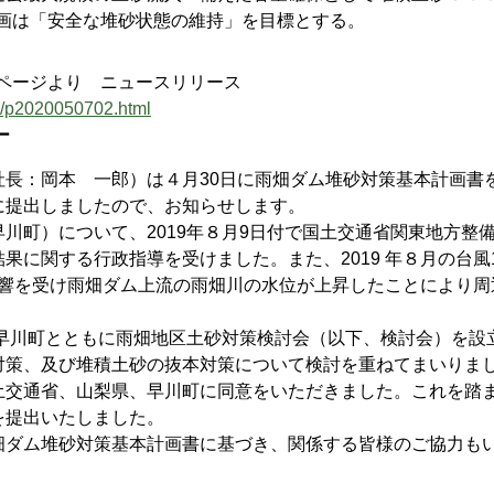
画は「安全な堆砂状態の維持」を目標とする。
ムページより ニュースリリース
ws/p2020050702.html
ー
長：岡本 一郎）は４月30日に雨畑ダム堆砂対策基本計画書
に提出しましたので、お知らせします。
町）について、2019年８月9日付で国土交通省関東地方整
に関する行政指導を受けました。また、2019 年８月の台風
の影響を受け雨畑ダム上流の雨畑川の水位が上昇したことにより周
、早川町とともに雨畑地区土砂対策検討会（以下、検討会）を設
対策、及び堆積土砂の抜本対策について検討を重ねてまいりま
土交通省、山梨県、早川町に同意をいただきました。これを踏
を提出いたしました。
ダム堆砂対策基本計画書に基づき、関係する皆様のご協力も
。