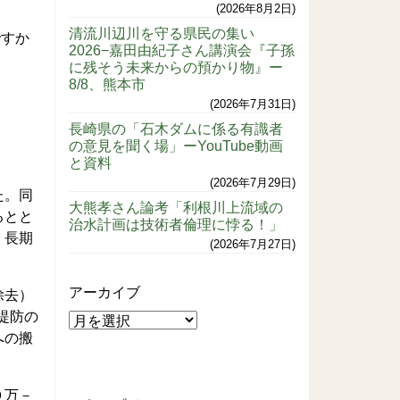
2026年8月2日
清流川辺川を守る県民の集い
ですか
2026−嘉田由紀子さん講演会『子孫
に残そう未来からの預かり物』ー
8/8、熊本市
2026年7月31日
長崎県の「石木ダムに係る有識者
の意見を聞く場」ーYouTube動画
と資料
2026年7月29日
た。同
大熊孝さん論考「利根川上流域の
るとと
治水計画は技術者倫理に悖る！」
、長期
2026年7月27日
アーカイブ
除去）
堤防の
への搬
０万－