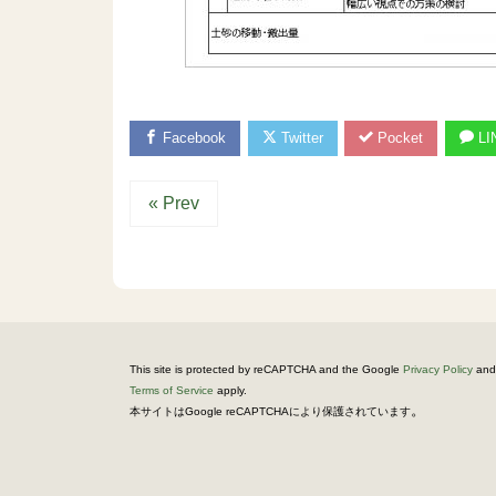
Facebook
Twitter
Pocket
LI
« Prev
This site is protected by reCAPTCHA and the Google
Privacy Policy
and
Terms of Service
apply.
。
本サイトはGoogle reCAPTCHAにより保護されています