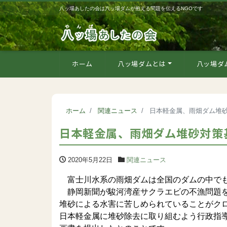
八ッ場あしたの会は八ッ場ダムが抱える問題を伝えるNGOです
ホーム
八ッ場ダムとは
八ッ場ダ
ホーム
関連ニュース
日本軽金属、雨畑ダム堆
日本軽金属、雨畑ダム堆砂対策
2020年5月22日
関連ニュース
富士川水系の雨畑ダムは全国のダムの中でも
静岡新聞が駿河湾産サクラエビの不漁問題を
堆砂による水害に苦しめられていることがク
日本軽金属に堆砂除去に取り組むよう行政指