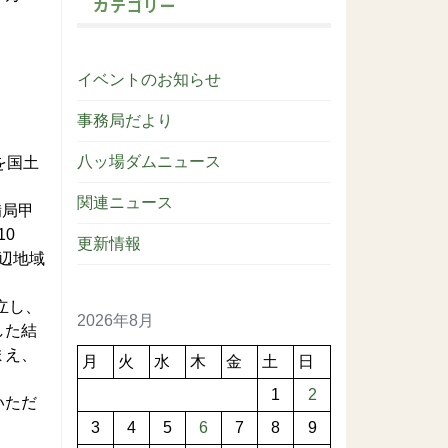
カテゴリー
イベントのお知らせ
事務局だより
八ッ場ダムニュース
を国土
関連ニュース
備局甲
10
更新情報
辺地域
立し、
2026年8月
した結
まえ、
月
火
水
木
金
土
日
1
2
いただ
3
4
5
6
7
8
9