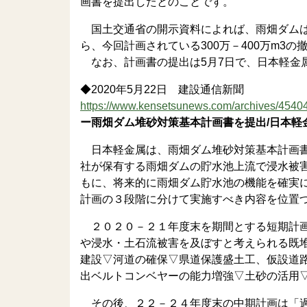
画書を提出したとのことです。
国土交通省の開示資料によれば、雨畑ダムは総貯
ら、今回計画されている300万－400万m3
なお、計画書の提出は5月7日で、日本軽金
◆2020年5月22日 建設通信新聞
https://www.kensetsunews.com/archives/4540
ー雨畑ダム堆砂対策基本計画書を提出/日本軽
日本軽金属は、雨畑ダム堆砂対策基本計画書
社が保有する雨畑ダムの貯水池上流で浸水被
もに、将来的に雨畑ダム貯水池の機能を確実
計画の３段階に分けて実施すべき内容を位置
２０２０－２１年度末を期間とする短期計画
や浸水・土石流被害を及ぼすと考えられる既
建設▽河道の確保▽県道保護盛土工、仮設道
出ベルトコンベヤーの能力増強▽土砂の活用
その後、２２－２４年度末の中期計画は「過