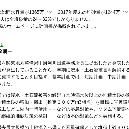
水容量が1365万㎥で、2017年度末の堆砂量が1244万㎥
の撤去は全堆砂量の24～32%でしかありません。
属のホームページに計画書が掲載されています。
40
金属ー
を関東地方整備局甲府河川国道事務所長に提出したと発表し
害が発生していることから、早期に浸水・土石流被害を解消す
に発揮することを目指す。基本計画では、短期計画、中期計画
づけた。
では浸水・土石流被害の解消（常時満水位以上の堆積土砂の
堆積土砂の移動・搬出（推定３００万m3相当）を目標に▽仮設
路工などに湖内一時活用－－などの応急対策や、▽ダム下流部
▽継続的堆砂対策の検討－－など抜本的対策などを実施する。
去最大規模の土砂流入へ備えた容量確保として堆積土砂３０