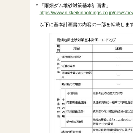
＊「雨畑ダム堆砂対策基本計画書」
https://www.nikkeikinholdings.co.jp/news
以下に基本計画書の内容の一部を転載しま