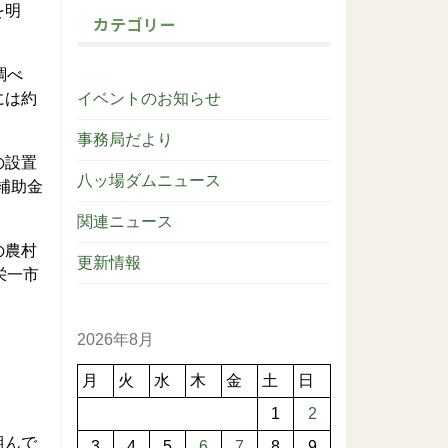
を明
カテゴリー
調べ
には約
イベントのお知らせ
事務局だより
の設置
八ッ場ダムニュース
補助金
関連ニュース
の農村
更新情報
栄一市
2026年8月
月
火
水
木
金
土
日
1
2
組んで
3
4
5
6
7
8
9