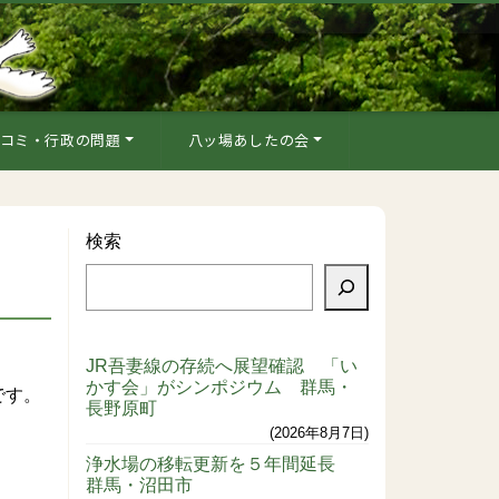
コミ・行政の問題
八ッ場あしたの会
検索
JR吾妻線の存続へ展望確認 「い
かす会」がシンポジウム 群馬・
です。
長野原町
2026年8月7日
浄水場の移転更新を５年間延長
群馬・沼田市