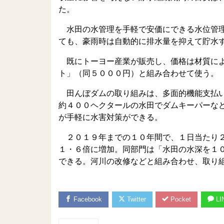
た。
水田の水管理を手軽で安価にできる水位管理
ても、豪雨時は自動的に排水量を抑えて貯水
既にトーヨー産業が販売し、価格は材質によ
ト」（同５０００円）と組み合わせて使う。
田んぼダムの取り組みは、多面的機能支払い
約４００ヘクタールの水田でダムキーパーな
が手軽に水害対策ができる。
２０１９年までの１０年間で、１日当たり２
１・６倍に増加。同部門は「水田の水深を１
できる。河川の改修などと組み合わせ、取り
Facebook
Twitter
Pocket
LI