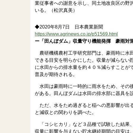
業従事者への謝意を示し、同土地改良区の野
いる。（松沢真美）
◆2020年8月7日 日本農業新聞
https://www.agrinews.co.jp/p51569.html
ー「田んぼダム」収量守り機能発揮 豪雨対
農研機構農村工学研究部門は、豪雨時に水田
できる目安を明らかにした。収量が減らない
に水田からの排水量を約４０％減らすことが
普及が期待される。
水田は豪雨時に一時的に雨水をため、その後
がある。田んぼダムは水田の排水部に器具を
ただ、水をため過ぎると稲への悪影響が出る
と減収との関わりを調べた。
「コシヒカリ」など３品種で試験した結果、
収量に影響を与えない貯水継続期間の目安は