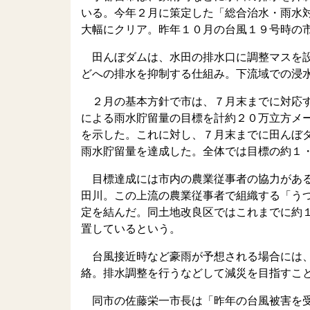
いる。今年２月に策定した「総合治水・雨水
大幅にクリア。昨年１０月の台風１９号時の
田んぼダムは、水田の排水口に調整マスを設
どへの排水を抑制する仕組み。下流域での浸
２月の基本方針で市は、７月末までに対応す
による雨水貯留量の目標を計約２０万立方メ
を示した。これに対し、７月末までに田んぼ
雨水貯留量を達成した。全体では目標の約１
目標達成には市内の農業従事者の協力がある
田川。この上流の農業従事者で組織する「う
定を結んだ。同土地改良区ではこれまでに約
置しているという。
台風接近時など豪雨が予想される場合には、
絡。排水調整を行うなどして減災を目指すこ
同市の佐藤栄一市長は「昨年の台風被害を受