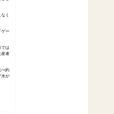
えなく
ドゲー
市では
生産者
比べ約
貯水が