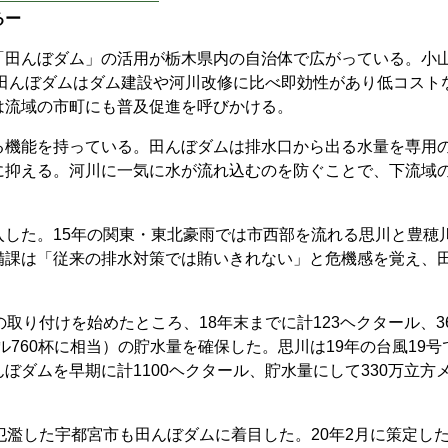
るー
田んぼダム」の活用が栃木県内の自治体で広がっている。小
。田んぼダムはダム建設や河川改修に比べ即効性があり低コスト
は流域の市町にも普及促進を呼びかける。
機能を持っている。田んぼダムは排水口から出る水量を専用
に抑える。河川に一気に水が流れ込むのを防ぐことで、下流域
した。15年の関東・東北豪雨では市西部を流れる思川と豊穂
備課は「従来の排水対策では賄いきれない」と危機感を覚え、
取り付けを始めたところ、18年末までに計123ヘクタール、3
ール760杯に相当）の貯水量を確保した。思川は19年の台風19号
ぼダムを早期に計1100ヘクタール、貯水量にして330万立方
濫した宇都宮市も田んぼダムに着目した。20年2月に策定し