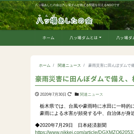
八ッ場あしたの会は八ッ場ダムが抱える問題を伝えるNGOです
ホーム
八ッ場ダムとは
八ッ場ダ
ホーム
関連ニュース
豪雨災害に田んぼダムで
豪雨災害に田んぼダムで備え、
2020年7月30日
関連ニュース
栃木県では、台風や豪雨時に水田に一時的に
豪雨による水害が頻発する中、自治体が身近
◆2020年7月29日 日本経済新聞
https://www.nikkei.com/article/DGXMZO620