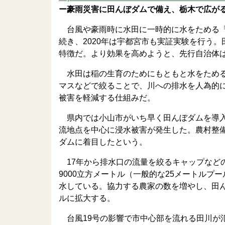
ー豪雨災害に田んぼダムで備え、栃木で広が
台風や豪雨時に水田に一時的に水をためる「
続き、2020年は宇都宮市も実証実験を行う
特徴だ。より効果を高めようと、先行自治体
水田は稲の生育のためにもともと水をためる
マスなどで絞ることで、川への排水を人為的
被害を軽減する仕組みだ。
県内では小山市がいち早く田んぼダムを導入
流地点を中心に浸水被害が発生した。農村整
ダムに着目したという。
17年から排水口の流量を絞るキャップなどの
9000立方メートル（一般的な25メートルプ
水している。協力する農家の数を増やし、田ん
ルに拡大する。
台風19号の影響で市中心部を流れる田川が氾