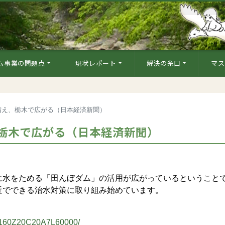
ム事業の問題点
現状レポート
解決の糸口
マス
備え、栃木で広がる（日本経済新聞）
栃木で広がる（日本経済新聞）
水をためる「田んぼダム」の活用が広がっているということ
でできる治水対策に取り組み始めています。
53160Z20C20A7L60000/