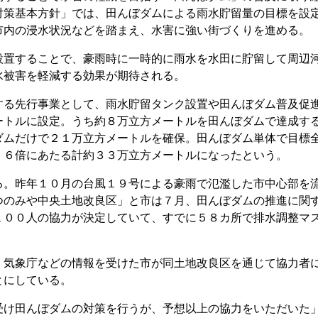
対策基本方針」では、田んぼダムによる雨水貯留量の目標を設
市内の浸水状況などを踏まえ、水害に強い街づくりを進める。
置することで、豪雨時に一時的に雨水を水田に貯留して周辺
水被害を軽減する効果が期待される。
る先行事業として、雨水貯留タンク設置や田んぼダム普及促
ートルに設定。うち約８万立方メートルを田んぼダムで達成す
ダムだけで２１万立方メートルを確保。田んぼダム単体で目標
・６倍にあたる計約３３万立方メートルになったという。
。昨年１０月の台風１９号による豪雨で氾濫した市中心部を
つのみや中央土地改良区」と市は７月、田んぼダムの推進に関
１００人の協力が決定していて、すでに５８カ所で排水調整マ
気象庁などの情報を受けた市が同土地改良区を通じて協力者
とにしている。
け田んぼダムの対策を行うが、予想以上の協力をいただいた