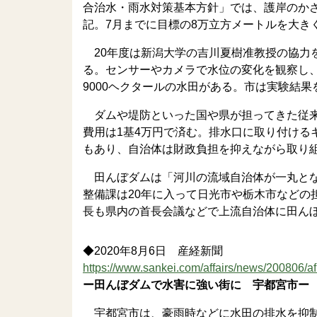
合治水・雨水対策基本方針」では、護岸のか
記。7月までに目標の8万立方メートルを大きく
20年度は新潟大学の吉川夏樹准教授の協力
る。センサーやカメラで水位の変化を観察し
9000ヘクタールの水田がある。市は実験結
ダムや堤防といった国や県が担ってきた従来
費用は1基4万円で済む。排水口に取り付ける
もあり、自治体は財政負担を抑えながら取り
田んぼダムは「河川の流域自治体が一丸とな
整備課は20年に入って日光市や栃木市などの
長も県内の首長会議などで上流自治体に田ん
◆2020年8月6日 産経新聞
https://www.sankei.com/affairs/news/200806/
ー田んぼダムで水害に強い街に 宇都宮市ー
宇都宮市は、豪雨時などに水田の排水を抑制