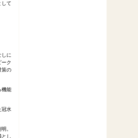
として
なしに
ピーク
対策の
る機能
た冠水
判明。
満とし