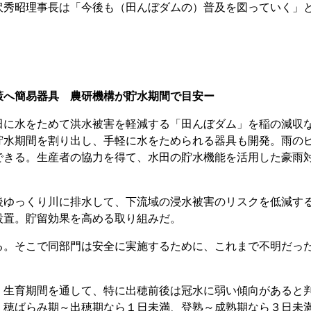
沢秀昭理事長は「今後も（田んぼダムの）普及を図っていく」
策へ簡易器具 農研機構が貯水期間で目安ー
に水をためて洪水被害を軽減する「田んぼダム」を稲の減収
貯水期間を割り出し、手軽に水をためられる器具も開発。雨の
できる。生産者の協力を得て、水田の貯水機能を活用した豪雨
ゆっくり川に排水して、下流域の浸水被害のリスクを低減す
設置。貯留効果を高める取り組みだ。
。そこで同部門は安全に実施するために、これまで不明だっ
生育期間を通して、特に出穂前後は冠水に弱い傾向があると
、穂ばらみ期～出穂期なら１日未満、登熟～成熟期なら３日未