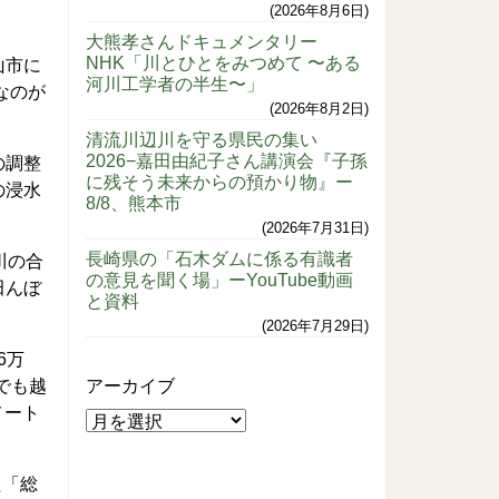
2026年8月6日
大熊孝さんドキュメンタリー
NHK「川とひとをみつめて 〜ある
山市に
河川工学者の半生〜」
なのが
2026年8月2日
清流川辺川を守る県民の集い
2026−嘉田由紀子さん講演会『子孫
の調整
に残そう未来からの預かり物』ー
の浸水
8/8、熊本市
2026年7月31日
長崎県の「石木ダムに係る有識者
川の合
の意見を聞く場」ーYouTube動画
田んぼ
と資料
2026年7月29日
6万
でも越
アーカイブ
メート
た「総