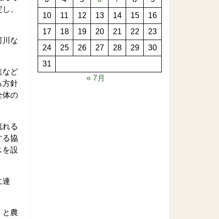
定し、
10
11
12
13
14
15
16
17
18
19
20
21
22
23
河川な
24
25
26
27
28
29
30
31
進など
« 7月
る方針
全体の
流れる
する協
スを設
に連
」と農