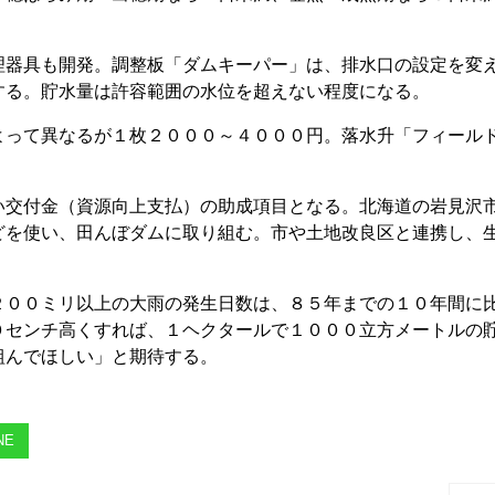
器具も開発。調整板「ダムキーパー」は、排水口の設定を変
する。貯水量は許容範囲の水位を超えない程度になる。
って異なるが１枚２０００～４０００円。落水升「フィール
交付金（資源向上支払）の助成項目となる。北海道の岩見沢
どを使い、田んぼダムに取り組む。市や土地改良区と連携し、
００ミリ以上の大雨の発生日数は、８５年までの１０年間に
０センチ高くすれば、１ヘクタールで１０００立方メートルの
組んでほしい」と期待する。
NE