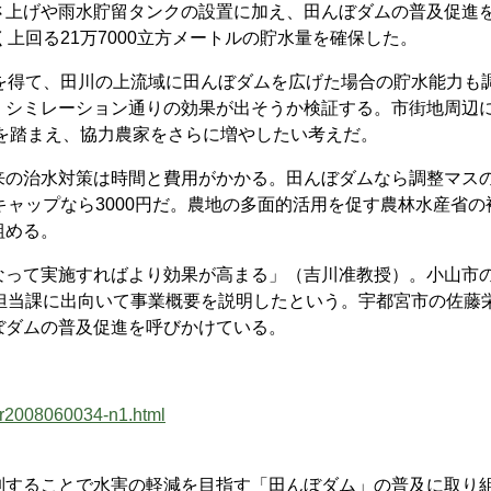
さ上げや雨水貯留タンクの設置に加え、田んぼダムの普及促進
上回る21万7000立方メートルの貯水量を確保した。
を得て、田川の上流域に田んぼダムを広げた場合の貯水能力も
、シミレーション通りの効果が出そうか検証する。市街地周辺
果を踏まえ、協力農家をさらに増やしたい考えだ。
の治水対策は時間と費用がかかる。田んぼダムなら調整マス
キャップなら3000円だ。農地の多面的活用を促す農林水産省の
組める。
って実施すればより効果が高まる」（吉川准教授）。小山市
担当課に出向いて事業概要を説明したという。宇都宮市の佐藤
ぼダムの普及促進を呼びかけている。
afr2008060034-n1.html
することで水害の軽減を目指す「田んぼダム」の普及に取り