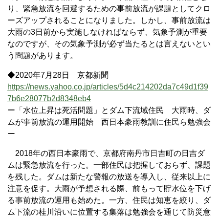
り、緊急放流を回避するための事前放流が課題としてクロ
ーズアップされることになりました。しかし、事前放流は
大雨の3日前から実施しなければならず、気象予測が重要
なのですが、その気象予測が必ず当たるとは言えないとい
う問題があります。
◆2020年7月28日 京都新聞
https://news.yahoo.co.jp/articles/5d4c214202da7c49d1f39
7b6e28077b2d8348eb4
ー「水位上昇は死活問題」とダム下流域住民 大雨時、ダ
ムが事前放流の運用開始 西日本豪雨教訓に住民ら勉強会
ー
2018年の西日本豪雨で、京都府南丹市日吉町の日吉ダ
ムは緊急放流を行った。一部住民は把握しておらず、課題
を残した。ダムは新たな警報の放送を導入し、従来以上に
注意を促す。大雨が予想される際、前もって貯水位を下げ
る事前放流の運用も始めた。一方、住民は知恵を絞り、ダ
ム下流の桂川沿いに位置する集落は勉強会を通じて防災意