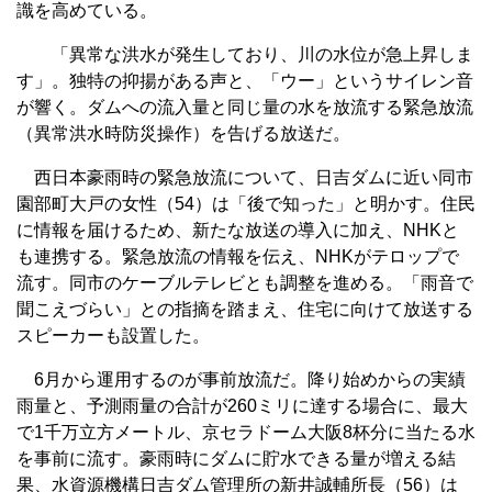
識を高めている。
「異常な洪水が発生しており、川の水位が急上昇しま
す」。独特の抑揚がある声と、「ウー」というサイレン音
が響く。ダムへの流入量と同じ量の水を放流する緊急放流
（異常洪水時防災操作）を告げる放送だ。
西日本豪雨時の緊急放流について、日吉ダムに近い同市
園部町大戸の女性（54）は「後で知った」と明かす。住民
に情報を届けるため、新たな放送の導入に加え、NHKと
も連携する。緊急放流の情報を伝え、NHKがテロップで
流す。同市のケーブルテレビとも調整を進める。「雨音で
聞こえづらい」との指摘を踏まえ、住宅に向けて放送する
スピーカーも設置した。
6月から運用するのが事前放流だ。降り始めからの実績
雨量と、予測雨量の合計が260ミリに達する場合に、最大
で1千万立方メートル、京セラドーム大阪8杯分に当たる水
を事前に流す。豪雨時にダムに貯水できる量が増える結
果、水資源機構日吉ダム管理所の新井誠輔所長（56）は