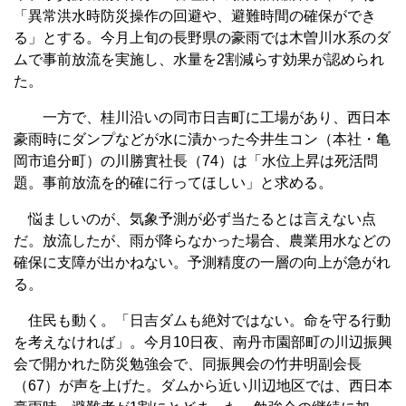
「異常洪水時防災操作の回避や、避難時間の確保ができ
る」とする。今月上旬の長野県の豪雨では木曽川水系のダ
ムで事前放流を実施し、水量を2割減らす効果が認められ
た。
一方で、桂川沿いの同市日吉町に工場があり、西日本
豪雨時にダンプなどが水に漬かった今井生コン（本社・亀
岡市追分町）の川勝實社長（74）は「水位上昇は死活問
題。事前放流を的確に行ってほしい」と求める。
悩ましいのが、気象予測が必ず当たるとは言えない点
だ。放流したが、雨が降らなかった場合、農業用水などの
確保に支障が出かねない。予測精度の一層の向上が急がれ
る。
住民も動く。「日吉ダムも絶対ではない。命を守る行動
を考えなければ」。今月10日夜、南丹市園部町の川辺振興
会で開かれた防災勉強会で、同振興会の竹井明副会長
（67）が声を上げた。ダムから近い川辺地区では、西日本