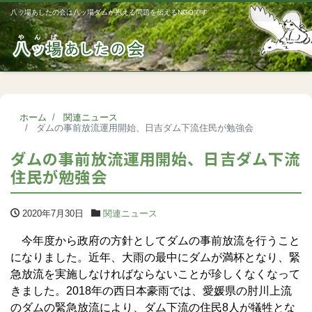
八ッ場あしたの会は八ッ場ダムが抱える問題を伝えるNGOです
Me
ホーム
関連ニュース
ダムの事前放流運用開始、日吉ダム下流住民が勉強会
ダムの事前放流運用開始、日吉ダム下流
住民が勉強会
2020年7月30日
関連ニュース
今年度から政府の方針としてダムの事前放流を行うこと
になりました。近年、大雨の最中にダムが満杯となり、緊
急放流を実施しなければならないことが珍しくなくなって
きました。2018年の西日本豪雨では、愛媛県の肘川上流
のダムの緊急放流により、ダム下流の住民8人が犠牲とな