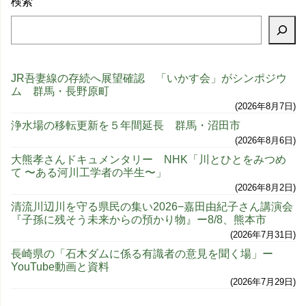
検索
JR吾妻線の存続へ展望確認 「いかす会」がシンポジウ
ム 群馬・長野原町
2026年8月7日
浄水場の移転更新を５年間延長 群馬・沼田市
2026年8月6日
大熊孝さんドキュメンタリー NHK「川とひとをみつめ
て 〜ある河川工学者の半生〜」
2026年8月2日
清流川辺川を守る県民の集い2026−嘉田由紀子さん講演会
『子孫に残そう未来からの預かり物』ー8/8、熊本市
2026年7月31日
長崎県の「石木ダムに係る有識者の意見を聞く場」ー
YouTube動画と資料
2026年7月29日