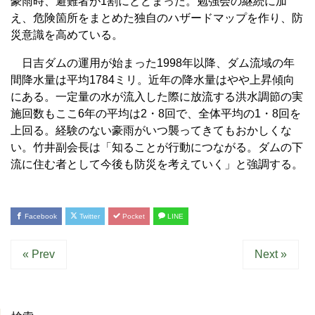
豪雨時、避難者が1割にとどまった。勉強会の継続に加
え、危険箇所をまとめた独自のハザードマップを作り、防
災意識を高めている。
日吉ダムの運用が始まった1998年以降、ダム流域の年
間降水量は平均1784ミリ。近年の降水量はやや上昇傾向
にある。一定量の水が流入した際に放流する洪水調節の実
施回数もここ6年の平均は2・8回で、全体平均の1・8回を
上回る。経験のない豪雨がいつ襲ってきてもおかしくな
い。竹井副会長は「知ることが行動につながる。ダムの下
流に住む者として今後も防災を考えていく」と強調する。
Facebook
Twitter
Pocket
LINE
« Prev
Next »