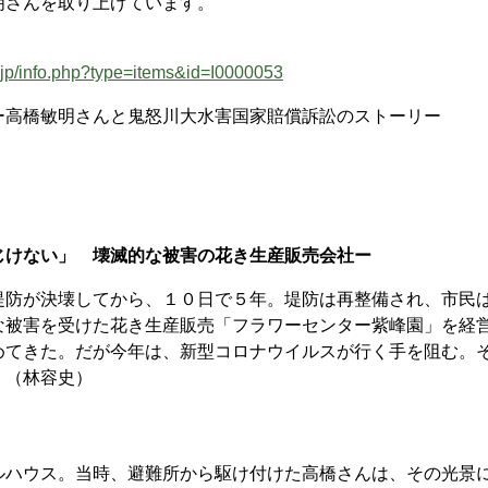
さんを取り上げています。
4.jp/info.php?type=items&id=I0000053
高橋敏明さんと鬼怒川大水害国家賠償訴訟のストーリー
じけない」 壊滅的な被害の花き生産販売会社ー
防が決壊してから、１０日で５年。堤防は再整備され、市民
な被害を受けた花き生産販売「フラワーセンター紫峰園」を経
めてきた。だが今年は、新型コロナウイルスが行く手を阻む。
。（林容史）
ハウス。当時、避難所から駆け付けた高橋さんは、その光景