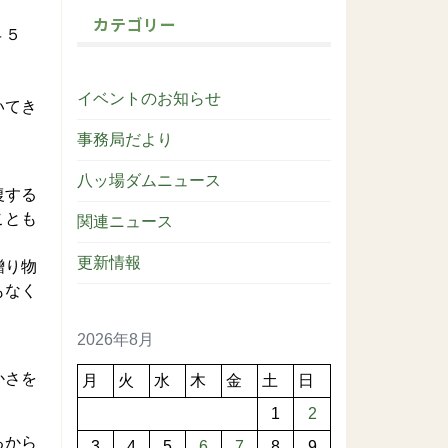
カテゴリー
４５
イベントのお知らせ
いてき
事務局だより
八ッ場ダムニュース
復する
ことも
関連ニュース
更新情報
贈り物
もなく
2026年8月
かさを
月
火
水
木
金
土
日
1
2
るから
3
4
5
6
7
8
9