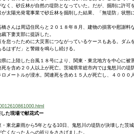
がなく、砂丘林が自然の堤防となっていた。だが、掘削に許可
者が太陽光発電事業で砂丘林を掘削した結果、「無堤防」状態
橋さんは周辺住民らと２０１８年８月、建物の損害や慰謝料
地裁下妻支部に提訴した。
を怠ったために大災害につながっているケースもある。ダム
あるはずだ」と警鐘を鳴らし続ける。
県に上陸した台風１８号により、関東・東北地方を中心に被
連死を含め２０人以上が死亡。茨城県常総市内では鬼怒川の堤
キロメートルが浸水。関連死を含め１５人が死亡し、４０００
k10012610861000.html
壊した現場で献花式ー
・東北豪雨から5年となる10日、鬼怒川の堤防が決壊した茨
が亡くなった人への祈りをささげました。