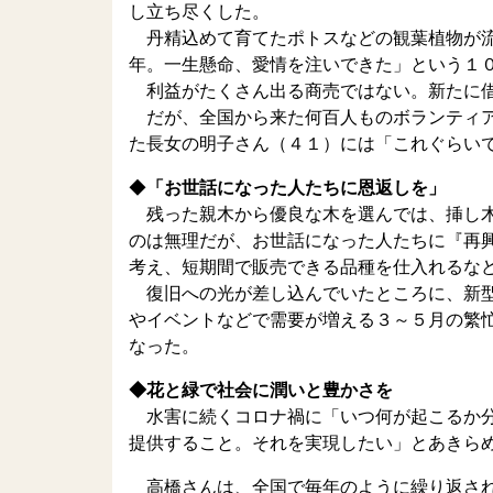
し立ち尽くした。
丹精込めて育てたポトスなどの観葉植物が流
年。一生懸命、愛情を注いできた」という１
利益がたくさん出る商売ではない。新たに借
だが、全国から来た何百人ものボランティア
た長女の明子さん（４１）には「これぐらい
◆
「お世話になった人たちに恩返しを」
残った親木から優良な木を選んでは、挿し木
のは無理だが、お世話になった人たちに『再
考え、短期間で販売できる品種を仕入れるな
復旧への光が差し込んでいたところに、新型
やイベントなどで需要が増える３～５月の繁
なった。
◆花と緑で社会に潤いと豊かさを
水害に続くコロナ禍に「いつ何が起こるか分
提供すること。それを実現したい」とあきら
高橋さんは、全国で毎年のように繰り返され