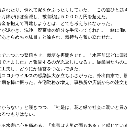
されたり、倒れて泥をかぶったりしていた。「この道ひと筋
０万鉢がほぼ全滅し、被害額は５０００万円を超えた。
金を抱えて再建しようとは、とても考えられなかった。
が泥かき、洗浄、廃棄物の処分を手伝ってくれた。一緒に働
であきらめちゃ駄目」と諭され、気持ちを奮い立たせた。
でこつこつ繁殖させ、栽培を再開させた。「水害前ほどに回
興できました』と報告するのが恩返しになる」。従業員たちの
ど工夫し、どうにか経営をつないできた。
コロナウイルスの感染拡大が立ちふさがった。外出自粛で、
忙期を棒に振った。在宅勤務が増え、事務所や店舗からの注文
からない」と嘆きつつ、「社是は、花と緑で社会に潤いと豊
めるつもりはない。
る水害に心を痛める。「水害は人災の面もある」と感じてい