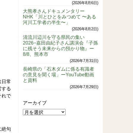
2026年8月6日
大熊孝さんドキュメンタリー
NHK「川とひとをみつめて 〜ある
河川工学者の半生〜」
2026年8月2日
清流川辺川を守る県民の集い
2026−嘉田由紀子さん講演会『子孫
に残そう未来からの預かり物』ー
8/8、熊本市
2026年7月31日
長崎県の「石木ダムに係る有識者
の意見を聞く場」ーYouTube動画
と資料
は日常
2026年7月29日
営する
それで
アーカイブ
に絶句