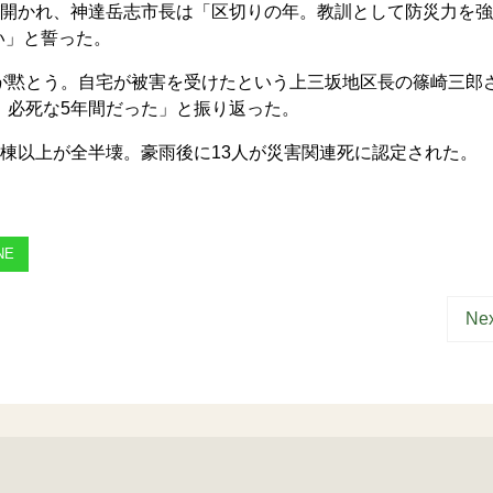
が開かれ、神達岳志市長は「区切りの年。教訓として防災力を
い」と誓った。
が黙とう。自宅が被害を受けたという上三坂地区長の篠崎三郎
、必死な5年間だった」と振り返った。
棟以上が全半壊。豪雨後に13人が災害関連死に認定された。
NE
Nex