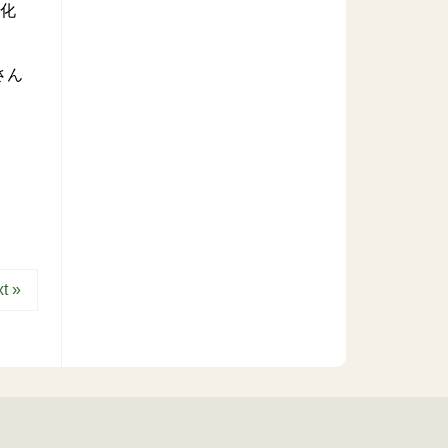
強化
さん
t »