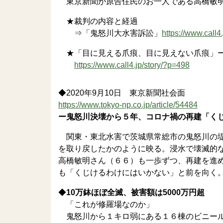
東京新聞が原告住民のお一人である高橋敏明
★裁判の内容と経過
⇒「鬼怒川大水害訴訟」
https://www.call
★「目に見える爪痕、目に見えない爪痕」ー
https://www.call4.jp/story/?p=498
◆2020年9月10日 東京新聞社会面
https://www.tokyo-np.co.jp/article/54484
ー鬼怒川決壊から５年、コロナ禍の再建「く
関東・東北水害で茨城県常総市の鬼怒川の堤
を取り戻したかのように映る。浸水で壊滅的
高橋敏明さん（６６）も一歩ずつ、再建を進
も「くじけるわけにはいかない」と前を向く
◆
10万鉢ほぼ全滅、被害額は5000万円超
「これが修羅場なのか」
鬼怒川から１キロ弱にある１６棟のビニール