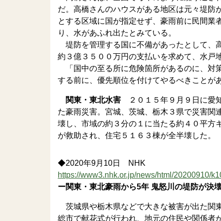
だ。高橋さんのハウスがある地区は元々堤防
とする区域に国が指定せず、豪雨前に民間業
り、水があふれ出たとみている。
堤防を管理する国に不備があったとして、高
約３億３５００万円の支払いを求めて、水戸
「国中の至る所に危険箇所があるのに、対策
する前に、優先順位を付けてやるべきことが
関東・東北水害
２０１５年９月９日に愛知
た豪雨災害。宮城、茨城、栃木３県で災害関
壊し、市域の約３分の１に当たる約４０平方
が救助され、住宅５１６３棟が全半壊した。
◆2020年9月10日 NHK
https://www3.nhk.or.jp/news/html/20200910/
ー関東・東北豪雨から5年 鬼怒川の堤防が決
茨城県や栃木県などで大きな被害が出た関東
総市で献花式が行われ、地元の住民や関係者