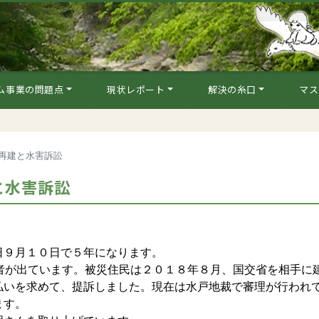
ム事業の問題点
現状レポート
解決の糸口
マス
再建と水害訴訟
と水害訴訟
９月１０日で５年になります。
者が出ています。被災住民は２０１８年８月、国交省を相手に
払いを求めて、提訴しました。現在は水戸地裁で審理が行われ
ます。