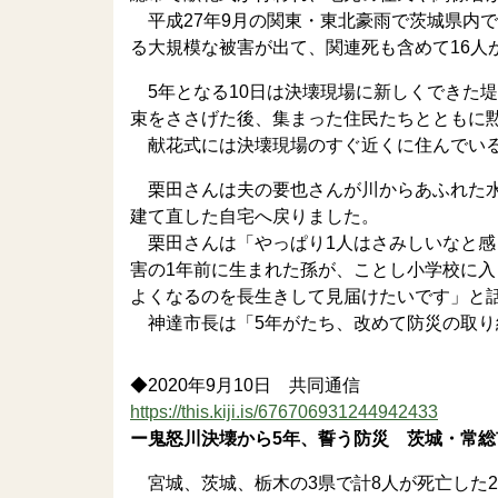
平成27年9月の関東・東北豪雨で茨城県内
る大規模な被害が出て、関連死も含めて16人
5年となる10日は決壊現場に新しくできた
束をささげた後、集まった住民たちとともに
献花式には決壊現場のすぐ近くに住んでいる
栗田さんは夫の要也さんが川からあふれた水
建て直した自宅へ戻りました。
栗田さんは「やっぱり1人はさみしいなと感
害の1年前に生まれた孫が、ことし小学校に
よくなるのを長生きして見届けたいです」と
神達市長は「5年がたち、改めて防災の取り
◆2020年9月10日 共同通信
https://this.kiji.is/676706931244942433
ー鬼怒川決壊から5年、誓う防災 茨城・常総
宮城、茨城、栃木の3県で計8人が死亡した2