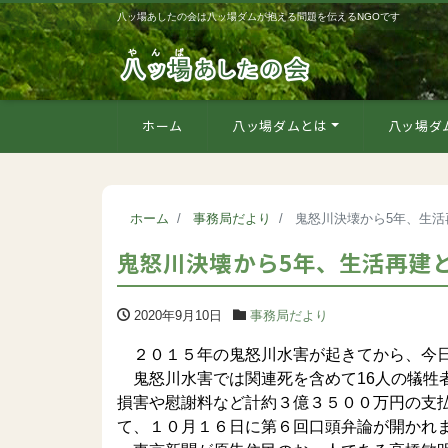
八ッ場あしたの会は八ッ場ダムが抱える問題を伝えるNGOです
ホーム
八ッ場ダムとは
八ッ場ダ
ホーム
事務局だより
鬼怒川決壊から5年、生活
鬼怒川決壊から5年、生活再建
2020年9月10日
事務局だより
２０１５年の鬼怒川水害が起きてから、今日
鬼怒川水害では関連死を含めて16人の犠牲
損害や慰謝料など計約３億３５００万円の支
て、１０月１６日に第６回口頭弁論が開かれ