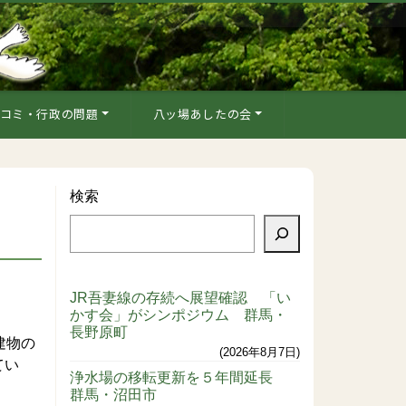
コミ・行政の問題
八ッ場あしたの会
検索
JR吾妻線の存続へ展望確認 「い
かす会」がシンポジウム 群馬・
長野原町
建物の
2026年8月7日
てい
浄水場の移転更新を５年間延長
群馬・沼田市