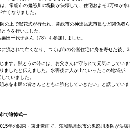
では、常総市の鬼怒川の堤防が決壊して、住宅およそ1万棟が水
が亡くなりました。
堤防の上で献花式が行われ、常総市の神達岳志市長など関係者
黙とうを行いました。
栗田千代子さん（78）も参加しました。
に流されて亡くなり、つくば市の公営住宅に身を寄せた後、3
じます。黙とうの時には、お父さんに守られて元気にしていま
入りましたと伝えました。水害後に人が出ていったこの地域が、
話していました。
組みを市民の皆さんとともに強化していきたい」と話していま
市で追悼式ー
015年の関東・東北豪雨で、茨城県常総市の鬼怒川堤防が決壊