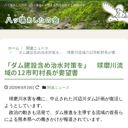
八ッ場あしたの会は八ッ場ダムが抱える問題を伝えるNGOです
Me
ホーム
関連ニュース
「ダム建設含め治水対策を」 球磨川流域の12市町村長が要望書
「ダム建設含め治水対策を」 球磨川流
域の12市町村長が要望書
2020年9月19日
関連ニュース
球磨川水害を機に、中止された川辺川ダム計画が復活し
ようとしています。
政治の動きも活発で、ダム推進を主導する流域の首長ら
による熊本県への働きかけが報道されています。