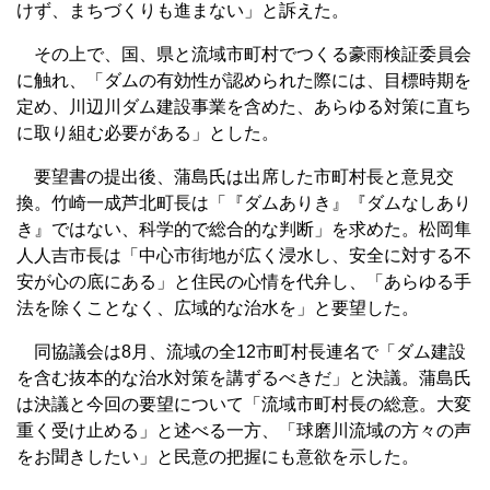
けず、まちづくりも進まない」と訴えた。
その上で、国、県と流域市町村でつくる豪雨検証委員会
に触れ、「ダムの有効性が認められた際には、目標時期を
定め、川辺川ダム建設事業を含めた、あらゆる対策に直ち
に取り組む必要がある」とした。
要望書の提出後、蒲島氏は出席した市町村長と意見交
換。竹崎一成芦北町長は「『ダムありき』『ダムなしあり
き』ではない、科学的で総合的な判断」を求めた。松岡隼
人人吉市長は「中心市街地が広く浸水し、安全に対する不
安が心の底にある」と住民の心情を代弁し、「あらゆる手
法を除くことなく、広域的な治水を」と要望した。
同協議会は8月、流域の全12市町村長連名で「ダム建設
を含む抜本的な治水対策を講ずるべきだ」と決議。蒲島氏
は決議と今回の要望について「流域市町村長の総意。大変
重く受け止める」と述べる一方、「球磨川流域の方々の声
をお聞きしたい」と民意の把握にも意欲を示した。