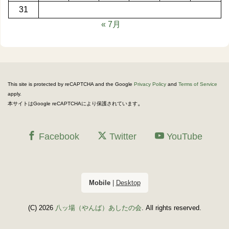
31
« 7月
This site is protected by reCAPTCHA and the Google
Privacy Policy
and
Terms of Service
apply.
。
本サイトはGoogle reCAPTCHAにより保護されています
Facebook
Twitter
YouTube
Mobile
|
Desktop
(C) 2026
八ッ場（やんば）あしたの会
. All rights reserved.