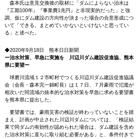
森本氏は意見交換後の取材に「ダムによらない治水は
『工期100年』『事業費1兆円』と非現実的だった」と強
調。仮にダム建設の方向性が決まった場合の合意形成につ
いて「できる。まとめていかないといけないと思ってい
る」と述べた。
◆2020年9月18日 熊本日日新聞
ー治水対策、早急に実施を 川辺川ダム建設促進協、熊本
県に要望ー
球磨川流域１２市町村でつくる川辺川ダム建設促進協議
会（会長・森本完一錦町長）は１７日、７月豪雨で氾濫が
相次いだ同流域の抜本的な治水対策を早急に求める要望書
を熊本県に提出した。
要望書では、豪雨災害の検証が終わっていないことを踏
まえ、計画が中止された川辺川ダムについては、「検証結
果で同ダムの有効性が認められた場合は、ダム建設を含め
た治水対策に直ちに取り組む必要がある」と、条件付きで