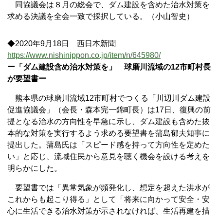
同協議会は８月の総会で、ダム建設を含めた治水対策を
求める決議を全会一致で採択している。（小山智史）
◆2020年9月18日 西日本新聞
https://www.nishinippon.co.jp/item/n/645980/
ー「ダム建設含め治水対策を」 球磨川流域の12市町村長
が要望書ー
熊本県の球磨川流域12市町村でつくる「川辺川ダム建設
促進協議会」（会長・森本完一錦町長）は17日、復興の前
提となる治水の方向性を早急に示し、ダム建設も含めた抜
本的な対策を実行するよう求める要望書を蒲島郁夫知事に
提出した。蒲島氏は「スピード感を持って方向性を定めた
い」と応じ、流域住民から意見を聴く機会を設ける考えを
明らかにした。
要望書では「異常気象が頻発化し、想定を超えた洪水が
これからも起こり得る」として「将来に向かって安全・安
心に生活できる治水対策が示されなければ、生活再建を描