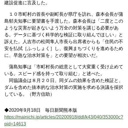
建設促進に言及した。
１０市町村の首長や副町長が県庁を訪れ、森本会長が蒲
島郁夫知事に要望書を手渡した。森本会長は「二度とこの
ような災害が起きないよう万全の対策を講じる必要があ
る。データに基づく科学的な検証に取り組んでほしい」と
訴えた。人吉市の松岡隼人市長ら出席者からも「住民の不
安を払拭［ふっしょく］し、復興まちづくりを進めるため
に、早急な治水対策を」との要望が相次いだ。
蒲島知事は「市町村長の総意として大変重く受け止めて
いる。スピード感を持って取り組む」と述べた。
同協議会は８月２０日、同ダムの効果を含めた検証と、
ダムを含めた抜本的な治水対策の実施を求める決議を採択
している。（野方信助）
◆2020年9月18日 毎日新聞熊本版
https://mainichi.jp/articles/20200918/ddl/k43/040/353000c?
pid=14613