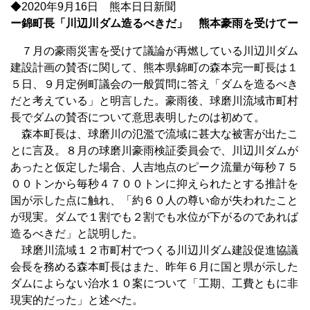
◆2020年9月16日 熊本日日新聞
ー錦町長「川辺川ダム造るべきだ」 熊本豪雨を受けてー
７月の豪雨災害を受けて議論が再燃している川辺川ダム
建設計画の賛否に関して、熊本県錦町の森本完一町長は１
５日、９月定例町議会の一般質問に答え「ダムを造るべき
だと考えている」と明言した。豪雨後、球磨川流域市町村
長でダムの賛否について意思表明したのは初めて。
森本町長は、球磨川の氾濫で流域に甚大な被害が出たこ
とに言及。８月の球磨川豪雨検証委員会で、川辺川ダムが
あったと仮定した場合、人吉地点のピーク流量が毎秒７５
００トンから毎秒４７００トンに抑えられたとする推計を
国が示した点に触れ、「約６０人の尊い命が失われたこと
が現実。ダムで１割でも２割でも水位が下がるのであれば
造るべきだ」と説明した。
球磨川流域１２市町村でつくる川辺川ダム建設促進協議
会長を務める森本町長はまた、昨年６月に国と県が示した
ダムによらない治水１０案について「工期、工費ともに非
現実的だった」と述べた。