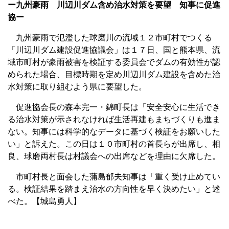
ー九州豪雨 川辺川ダム含め治水対策を要望 知事に促進
協ー
九州豪雨で氾濫した球磨川の流域１２市町村でつくる
「川辺川ダム建設促進協議会」は１７日、国と熊本県、流
域市町村が豪雨被害を検証する委員会でダムの有効性が認
められた場合、目標時期を定め川辺川ダム建設を含めた治
水対策に取り組むよう県に要望した。
促進協会長の森本完一・錦町長は「安全安心に生活でき
る治水対策が示されなければ生活再建もまちづくりも進ま
ない。知事には科学的なデータに基づく検証をお願いした
い」と訴えた。この日は１０市町村の首長らが出席し、相
良、球磨両村長は村議会への出席などを理由に欠席した。
市町村長と面会した蒲島郁夫知事は「重く受け止めてい
る。検証結果を踏まえ治水の方向性を早く決めたい」と述
べた。【城島勇人】