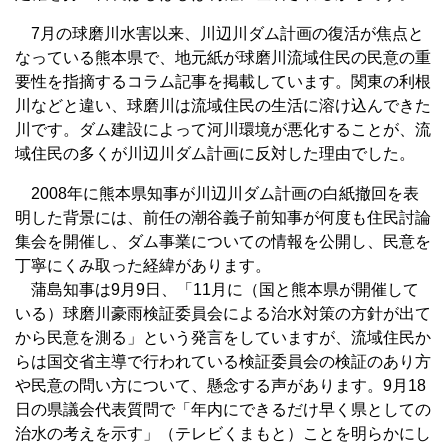
7月の球磨川水害以来、川辺川ダム計画の復活が焦点と
なっている熊本県で、地元紙が球磨川流域住民の民意の重
要性を指摘するコラム記事を掲載しています。関東の利根
川などと違い、球磨川は流域住民の生活に溶け込んできた
川です。ダム建設によって河川環境が悪化することが、流
域住民の多くが川辺川ダム計画に反対した理由でした。
2008年に熊本県知事が川辺川ダム計画の白紙撤回を表
明した背景には、前任の潮谷義子前知事が何度も住民討論
集会を開催し、ダム事業についての情報を公開し、民意を
丁寧にくみ取った経緯があります。
蒲島知事は9月9日、「11月に（国と熊本県が開催して
いる）球磨川豪雨検証委員会による治水対策の方針が出て
から民意を測る」という発言をしていますが、流域住民か
らは国交省主導で行われている検証委員会の検証のあり方
や民意の問い方について、懸念する声があります。9月18
日の県議会代表質問で「年内にできるだけ早く県としての
治水の考えを示す」（テレビくまもと）ことを明らかにし