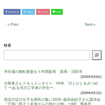
Facebook
Twitter
Pocket
LINE
« Prev
Next »
検索
浄水場の移転更新を５年間延長 群馬・沼田市
2026年8月6日
大熊孝さんドキュメンタリー NHK「川とひとをみつめ
て 〜ある河川工学者の半生〜」
2026年8月2日
清流川辺川を守る県民の集い2026−嘉田由紀子さん講演会
『子孫に残そう未来からの預かり物』ー8/8、熊本市