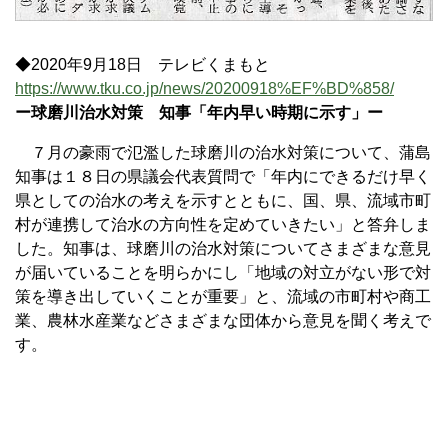
◆2020年9月18日 テレビくまもと
https://www.tku.co.jp/news/20200918%EF%BD%858/
ー球磨川治水対策 知事「年内早い時期に示す」ー
７月の豪雨で氾濫した球磨川の治水対策について、蒲島
知事は１８日の県議会代表質問で「年内にできるだけ早く
県としての治水の考えを示すとともに、国、県、流域市町
村が連携して治水の方向性を定めていきたい」と答弁しま
した。知事は、球磨川の治水対策についてさまざまな意見
が届いていることを明らかにし「地域の対立がない形で対
策を導き出していくことが重要」と、流域の市町村や商工
業、農林水産業などさまざまな団体から意見を聞く考えで
す。