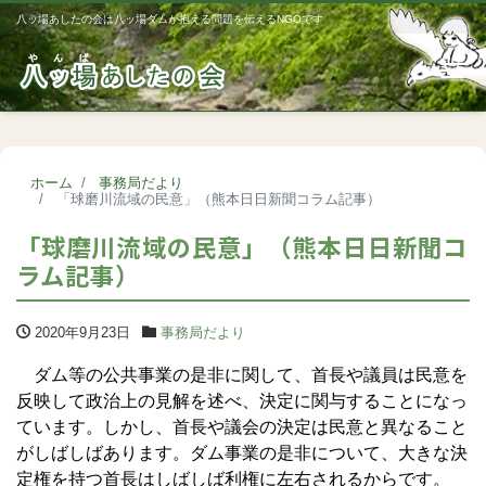
八ッ場あしたの会は八ッ場ダムが抱える問題を伝えるNGOです
Me
ホーム
事務局だより
「球磨川流域の民意」（熊本日日新聞コラム記事）
「球磨川流域の民意」（熊本日日新聞コ
ラム記事）
2020年9月23日
事務局だより
ダム等の公共事業の是非に関して、首長や議員は民意を
反映して政治上の見解を述べ、決定に関与することになっ
ています。しかし、首長や議会の決定は民意と異なること
がしばしばあります。ダム事業の是非について、大きな決
定権を持つ首長はしばしば利権に左右されるからです。