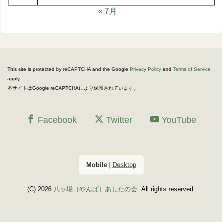
« 7月
This site is protected by reCAPTCHA and the Google
Privacy Policy
and
Terms of Service
apply.
。
本サイトはGoogle reCAPTCHAにより保護されています
Facebook
Twitter
YouTube
Mobile
|
Desktop
(C) 2026
八ッ場（やんば）あしたの会
. All rights reserved.