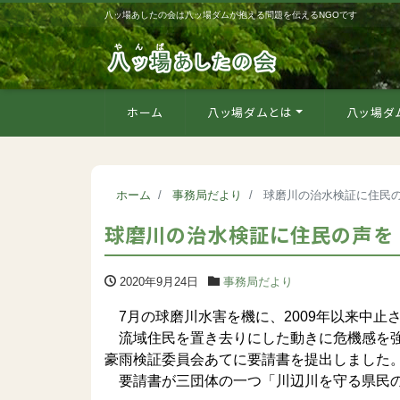
八ッ場あしたの会は八ッ場ダムが抱える問題を伝えるNGOです
ホーム
八ッ場ダムとは
八ッ場ダ
ホーム
事務局だより
球磨川の治水検証に住民
球磨川の治水検証に住民の声を
2020年9月24日
事務局だより
7月の球磨川水害を機に、2009年以来中止
流域住民を置き去りにした動きに危機感を強
豪雨検証委員会あてに要請書を提出しました
要請書が三団体の一つ「川辺川を守る県民の