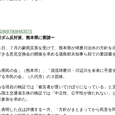
92619697908483575
川ダム反対派、熊本県に要請ー
日、７月の豪雨災害を受けて、熊本県が球磨川治水の方針を
できる意見交換会の開催を求める蒲島郁夫知事ら宛ての要請書
県民の会」（熊本市）、「清流球磨川・川辺川を未来に手渡
守る市民の会」（八代市）の３団体。
る現在の検証では「被災者が置いてけぼりになっている」と
る国土交通省主体の検証では「中立性、公平性が保たれない」
証参加を求めた。
表明した点は評価する一方、「方針がまとまってから民意を