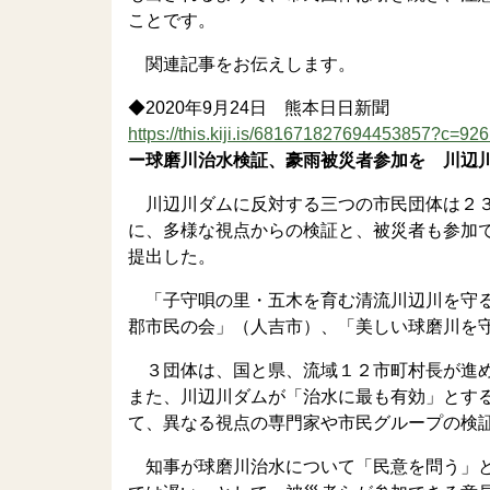
ことです。
関連記事をお伝えします。
◆2020年9月24日 熊本日日新聞
https://this.kiji.is/681671827694453857?c=
ー球磨川治水検証、豪雨被災者参加を 川辺
川辺川ダムに反対する三つの市民団体は２３
に、多様な視点からの検証と、被災者も参加
提出した。
「子守唄の里・五木を育む清流川辺川を守る
郡市民の会」（人吉市）、「美しい球磨川を
３団体は、国と県、流域１２市町村長が進め
また、川辺川ダムが「治水に最も有効」とす
て、異なる視点の専門家や市民グループの検
知事が球磨川治水について「民意を問う」と