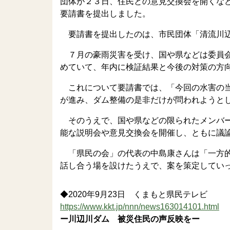
団体が２３日、住民との意見交換会を開くな
要請書を提出しました。
要請書を提出したのは、市民団体「清流川辺
７月の豪雨災害を受け、国や県などは委員会
めていて、年内に検証結果と今後の対策の方
これについて要請書では、「今回の水害の当
が進み、ダム整備の是非だけが問われようと
そのうえで、国や県などの限られたメンバー
能な説明会や意見交換会を開催し、ともに議
「県民の会」の代表の中島康さんは「一方的
話し合う場を設けたうえで、案を策定してい
◆2020年9月23日 くまもと県民テレビ
https://www.kkt.jp/nnn/news163014101.html
ー川辺川ダム 被災住民の声反映をー