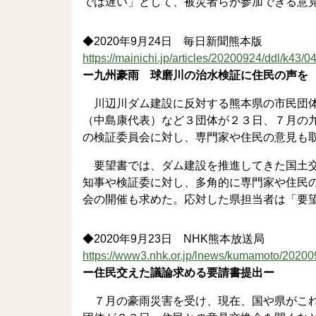
では遅い」として、被災者らが参加できる意
◆2020年9月24日 毎日新聞熊本版
https://mainichi.jp/articles/20200924/ddl/k43/
ー九州豪雨 球磨川の治水検証に住民の声を
川辺川ダム建設に反対する熊本県の市民団体
（中島康代表）など３団体が２３日、７月の
の検証委員会に対し、専門家や住民の意見も
要望書では、ダム建設を推進してきた国土交
知事や検証委に対し、多角的に専門家や住民
会の開催も求めた。応対した県担当者は「要
◆2020年9月23日 NHK熊本放送局
https://www3.nhk.or.jp/lnews/kumamoto/2020
ー住民交えた議論求める要請書提出ー
７月の豪雨災害を受け、現在、国や県がこれ