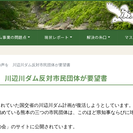
ム事業の問題点
現状レポート
解決の糸口
マス
の声を 川辺川ダム反対市民団体が要望書
 川辺川ダム反対市民団体が要望書
されていた国交省の川辺川ダム計画が復活しようとしています
めている熊本の三つの市民団体は、このほど県知事ならびに
。
会」のサイトに公開されています。