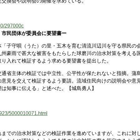
見交換会や説明会の開催を求めている。
040/297000c
 市民団体が委員会に要望書ー
「子守唄（うた）の里・五木を育む清流川辺川を守る県民の
九州豪雨で甚大な被害をもたらした球磨川の治水対策を考える
取り入れて検証するよう求める要望書を提出した。
通省主体の検証では中立性、公平性が保たれないと指摘。蒲
の意見を交えて検証するよう要請。流域住民向けの説明会や意
望は知事に伝える」と述べた。【城島勇人】
0923/5000010071.html
までの治水対策などの検証作業を進めていますが、これに対