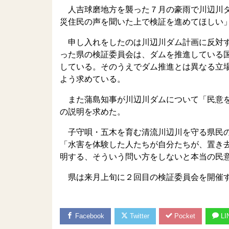
人吉球磨地方を襲った７月の豪雨で川辺川ダ
災住民の声を聞いた上で検証を進めてほしい
申し入れをしたのは川辺川ダム計画に反対す
った県の検証委員会は、ダムを推進している
している。そのうえでダム推進とは異なる立
よう求めている。
また蒲島知事が川辺川ダムについて「民意を
の説明を求めた。
子守唄・五木を育む清流川辺川を守る県民
「水害を体験した人たちが自分たちが、置き
明する、そういう問い方をしないと本当の民
県は来月上旬に２回目の検証委員会を開催
Facebook
Twitter
Pocket
LI