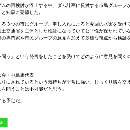
ムの再検討が浮上する中、ダム計画に反対する市民グループ
」と知事に要望した。
る３つの市民グループ。申し入れによると今回の水害を受け
国土交通省を主体とした検証になっていて公平性が保たれてい
場の専門家や市民グループの意見を加えて多様な視点から検証
問う」という発言をしたことを受けてどのように意見を聞く
の会・中島康代表
去りにされているという気持ちが非常に強い。じっくり膝を交
意を問うことは不可能だと思う」
する予定だ。
NE