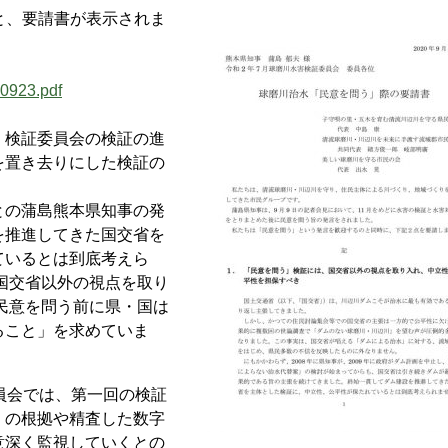
と、要請書が表示されま
00923.pdf
検証委員会の検証の進
を置き去りにした検証の
の蒲島熊本県知事の発
を推進してきた国交省を
ているとは到底考えら
国交省以外の視点を取り
民意を問う前に県・国は
ること」を求めていま
員会では、第一回の検証
）の根拠や精査した数字
意深く監視していくとの