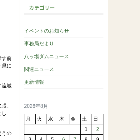
カテゴリー
イベントのお知らせ
事務局だより
八ッ場ダムニュース
示す前
を県に
関連ニュース
更新情報
す流域
主張。
2026年8月
とし
月
火
水
木
金
土
日
1
2
問うの
3
4
5
6
7
8
9