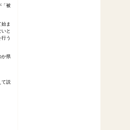
が「被
て始ま
ないと
を行う
のか県
えて説