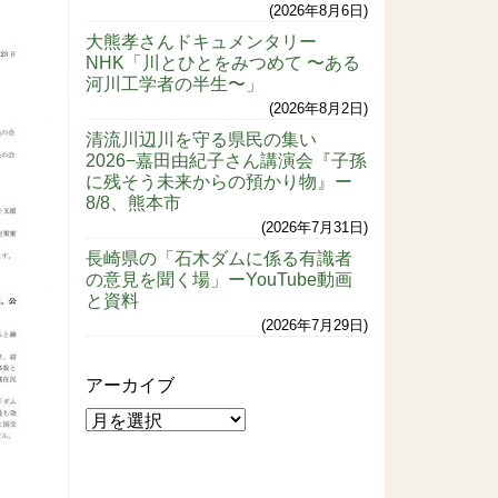
2026年8月6日
大熊孝さんドキュメンタリー
NHK「川とひとをみつめて 〜ある
河川工学者の半生〜」
2026年8月2日
清流川辺川を守る県民の集い
2026−嘉田由紀子さん講演会『子孫
に残そう未来からの預かり物』ー
8/8、熊本市
2026年7月31日
長崎県の「石木ダムに係る有識者
の意見を聞く場」ーYouTube動画
と資料
2026年7月29日
アーカイブ