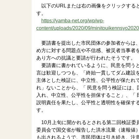
以下のURLまたは右の画像をクリックする
す。
https://yamba-net.org/wp/wp-
content/uploads/2020/09/minitouikennsyo202
要請書を提出した市民団体の参加者からは、
め方に対する問題点や不信感、被災者当事者
あり方への抗議と要請が行われたそうです。
要請書に書かれているように、民意を問うと
言は歓迎しつつも、「終始一貫してダム建設
主体とした検証に、中立性、公平性が保たれ
れ」ないことから、「 民意を問う検証には、
入れ、中立性、公平性を担保すること」、「 
説明責任を果たし、公平性と透明性を確保す
す。
10月上旬に開かれるとされる第二回検証委
委員会で国交省が報告した洪水流量（速報値
も出されるようで、市民団体は引き続き、注