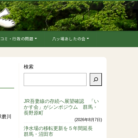
コミ・行政の問題
八ッ場あしたの会
検索
JR吾妻線の存続へ展望確認 「い
かす会」がシンポジウム 群馬・
。
長野原町
球磨川
2026年8月7日
浄水場の移転更新を５年間延長
群馬・沼田市