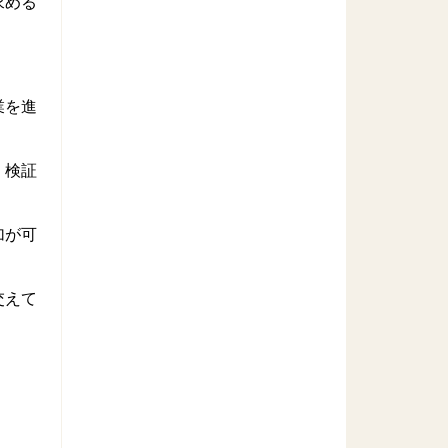
求める
業を進
、検証
加が可
交えて