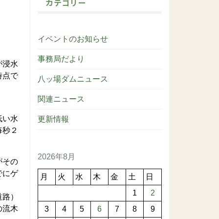
カテゴリー
イベントのお知らせ
事務局だより
が浸水
時点で
八ッ場ダムニュース
関連ニュース
低い水
更新情報
毎秒２
。
2026年8月
がその
でにゲ
月
火
水
木
金
土
日
1
2
道路）
の流木
3
4
5
6
7
8
9