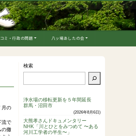
コミ・行政の問題
八ッ場あしたの会
検索
浄水場の移転更新を５年間延長
群馬・沼田市
７月の
2026年8月6日
大熊孝さんドキュメンタリー
下流で
NHK「川とひとをみつめて 〜ある
ムの撤
河川工学者の半生〜」