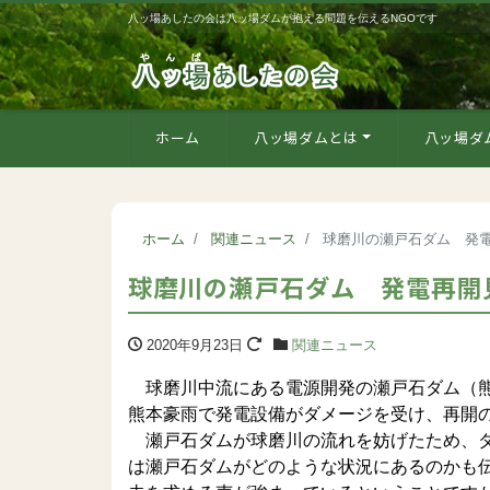
八ッ場あしたの会は八ッ場ダムが抱える問題を伝えるNGOです
ホーム
八ッ場ダムとは
八ッ場ダ
ホーム
関連ニュース
球磨川の瀬戸石ダム 発
球磨川の瀬戸石ダム 発電再開
2020年9月23日
関連ニュース
球磨川中流にある電源開発の瀬戸石ダム（熊
熊本豪雨で発電設備がダメージを受け、再開
瀬戸石ダムが球磨川の流れを妨げたため、ダ
は瀬戸石ダムがどのような状況にあるのかも