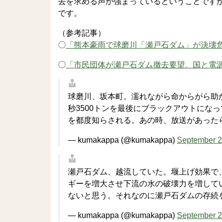
去を求める声が強まっているということです
です。
（参考記事）
〇
「熊本豪雨で球磨川「瀬戸石ダム」が決壊
〇
「市民団体が瀬戸石ダム撤去要望、国と電
球磨川、坂本町。濡れながら命からがら助
秒3500トンを最後にブラックアウトにな
を都度知らされる。あの時、放送があった
— kumakappa (@kumakappa)
September 2
瀬戸石ダム、越流していた。堰上げ効果で
ギーを増大させ下流の水の破壊力を増して
ないと思う。それなのに瀬戸石ダムの存続
— kumakappa (@kumakappa)
September 2