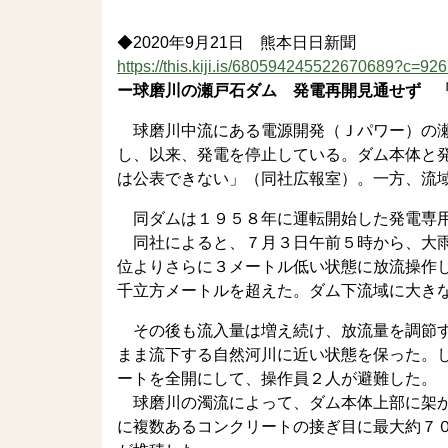
◆2020年9月21日 熊本日日新聞
https://this.kiji.is/680594245522670689?c=
ー球磨川の瀬戸石ダム 発電再開見通せず 
球磨川中流にある電源開発（Ｊパワー）の瀬
し、以来、発電を停止している。ダム本体と
は公表できない」（同社広報室）。一方、流
同ダムは１９５８年に運転開始した発電専用
同社によると、７月３日午前５時から、大雨
位よりさらに３メートル低い状態に放流操作
千立方メートルを超えた。ダム下流域に大き
その後も流入量は増え続け、放流量を調節す
まま流下する自然河川に近い状態を保った。
ートを全開にして、操作員２人が避難した。
球磨川の濁流によって、ダム本体上部に架か
に複数あるコンクリートの接ぎ目に最大約７