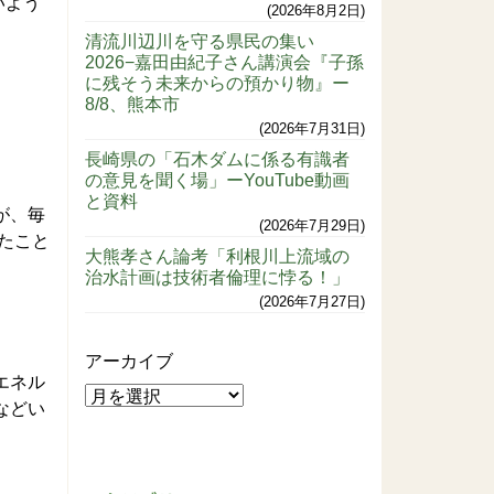
いよう
2026年8月2日
清流川辺川を守る県民の集い
2026−嘉田由紀子さん講演会『子孫
に残そう未来からの預かり物』ー
8/8、熊本市
2026年7月31日
長崎県の「石木ダムに係る有識者
の意見を聞く場」ーYouTube動画
と資料
が、毎
2026年7月29日
たこと
大熊孝さん論考「利根川上流域の
治水計画は技術者倫理に悖る！」
2026年7月27日
アーカイブ
エネル
などい