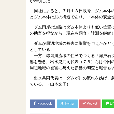
が堆積した。
同社によると、７月１３日以降、ダム本体の
とダム本体は別の構造であり、「本体の安全
ダム両岸の道路はダム本体よりも低い位置に
の助言を得ながら、現在も調査・計測を継続
ダムが周辺地域の被害に影響を与えたかどう
としている。
一方、球磨川流域の住民でつくる「瀬戸石ダ
響を懸念。出水晃共同代表（７６）らは今回
周辺地域の被害に与えた影響の調査と報告も
出水共同代表は「ダムが川の流れを妨げ、急
ている。（山本文子）
Facebook
Twitter
Pocket
LI