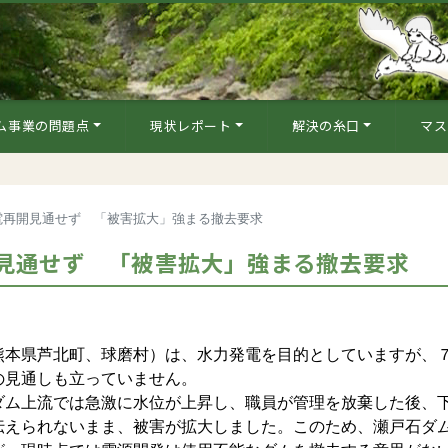
ム事業の問題点
現状レポート
解決の糸口
マス
電再開見通せず 「被害拡大」強まる撤去要求
見通せず 「被害拡大」強まる撤去要求
本県芦北町、球磨村）は、水力発電を目的としていますが、
の見通しも立っていません。
ム上流では急激に水位が上昇し、職員が管理を放棄した後、
伝えられないまま、被害が拡大しました。このため、瀬戸石ダ