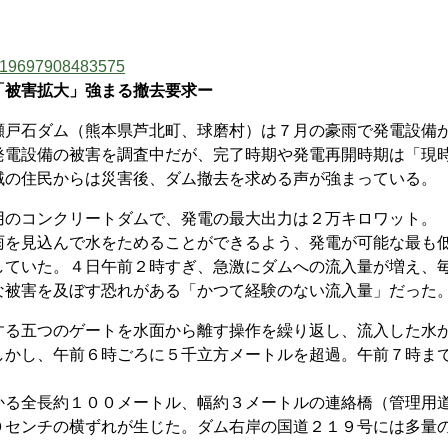
92619697908483575
「被害拡大」強まる撤去要求ー
戸石ダム（熊本県芦北町、球磨村）は７月の豪雨で発電設備
発電設備の被害を調査中だが、完了時期や発電再開時期は「現
域の住民からは災害後、ダム撤去を求める声が強まっている。
のコンクリートダムで、発電の最大出力は２万キロワット。
を見込んで水をためることができるよう、発電が可能な最も
していた。４日午前２時すぎ、急激にダムへの流入量が増え、
な被害を及ぼす恐れがある「かつて経験のない流入量」だった
る五つのゲートを水面から離す操作を繰り返し、流入した水
しかし、午前６時ごろに５千立方メートルを超過。午前７時ま
る全長約１００メートル、幅約３メートルの連絡橋（管理用
０センチの横ずれが生じた。ダム右岸の国道２１９号には多量