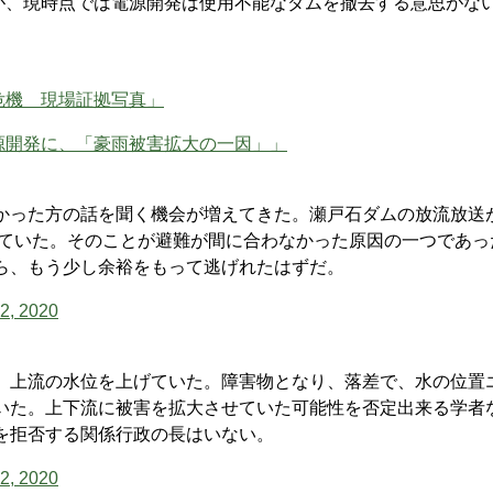
が、現時点では電源開発は使用不能なダムを撤去する意思がな
危機 現場証拠写真」
源開発に、「豪雨被害拡大の一因」」
かった方の話を聞く機会が増えてきた。瀬戸石ダムの放流放送
っていた。そのことが避難が間に合わなかった原因の一つであっ
ら、もう少し余裕をもって逃げれたはずだ。
2, 2020
、上流の水位を上げていた。障害物となり、落差で、水の位置
いた。上下流に被害を拡大させていた可能性を否定出来る学者
を拒否する関係行政の長はいない。
2, 2020