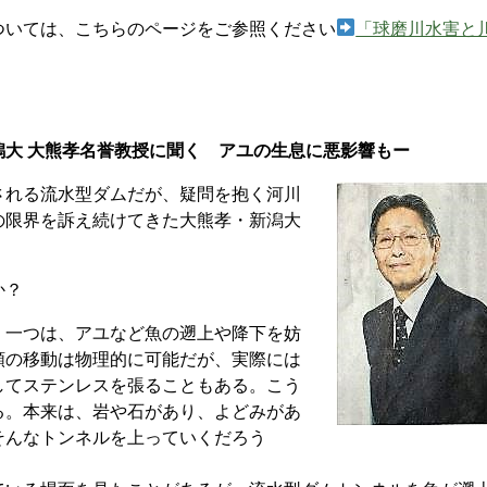
。
いては、こちらのページをご参照ください
「球磨川水害と
熊孝名誉教授に聞く アユの生息に悪影響もー
れる流水型ダムだが、疑問を抱く河川
の限界を訴え続けてきた大熊孝・新潟大
か？
一つは、アユなど魚の遡上や降下を妨
類の移動は物理的に可能だが、実際には
してステンレスを張ることもある。こう
る。本来は、岩や石があり、よどみがあ
そんなトンネルを上っていくだろう