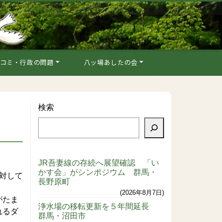
コミ・行政の問題
八ッ場あしたの会
検索
JR吾妻線の存続へ展望確認 「い
かす会」がシンポジウム 群馬・
対して
長野原町
2026年8月7日
がたま
浄水場の移転更新を５年間延長
れるダ
群馬・沼田市