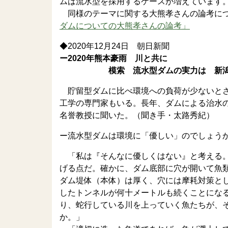
ムは流水型を採用するケースが増えています
同様のテーマに関する大熊孝さんの論考につ
ダムについての大熊孝さんの論考」
◆2020年12月24日 朝日新聞
ー2020年熊本豪雨 川と共に
模索 流水型ダムの実力は 新潟大 大
貯留型ダムに比べ環境への負荷が少ないとさ
工学の専門家もいる。長年、ダムによる治水
名誉教授に聞いた。（聞き手・太路秀紀）
ー流水型ダムは環境に「優しい」のでしょう
「私は『そんなに優しくはない』と考える。
げる点だ。確かに、ダム底部に穴が開いて魚
ダム堤体（本体）は厚く、穴には摩耗対策と
したトンネルが何十メートルも続くことにな
り、蛇行している川を上っていく魚たちが、
か。」