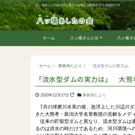
八ッ場あしたの会は八ッ場ダムが抱える問題を伝えるNGOです
ホーム
八ッ場ダムとは
八ッ場ダ
ホーム
事務局だより
「流水型ダムの実力は」
「流水型ダムの実力は」 大熊
2020年12月27日
事務局だより
7月の球磨川水害の後、急浮上した川辺川ダ
きた大熊孝・新潟大学名誉教授の見解をメデ
従来の貯留型ダムと異なり、流水型ダムは通
るのは洪水の時だけであるため、河川環境へ