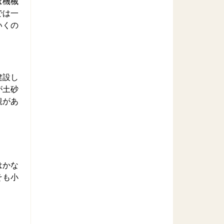
は機械
では一
いくの
建設し
が土砂
観があ
はかな
そも小