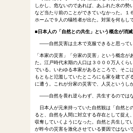
しかし、危ないのであれば、あふれた水の勢
など当たり前のことができていなかった。１
ホームで９人の犠牲者が出た。対策を何もし
■日本人の「自然との共生」という概念が消滅
――自然災害は土木で克服できると思って
「本家の災害」「分家の災害」という概念が
た。江戸時代末期の人口は３０００万人くら
でいる。いわゆる本家があるところで、そこ
もともと氾濫していたところにも家を建てざ
に遭う。これが分家の災害で、人災というし
――自然を畏れ逆らわず、共生するのではな
日本人が元来持っていた自然観は「自然との
ると、自然を人間に対立する存在として捉え
収奪していくようになった。自然と共生して
が昨今の災害を激化させている要因ではない