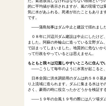
た。緊急放流しなければならない段階という
的に平均値が表示されますが、嵐の現場では
気に水があふれる。死者が出たこともありま
です。
――蒲島知事はダム中止と建設で揺れまし
０８年に川辺川ダム建設は中止にしたけど、
ました。阿蘇の外輪山に造っている立野ダム
で詰まってしまいました。地質的に危ないか
って行政をやっているとは思えません。
もともと我々は氾濫しやすいところに住んで
――こうして毎年のように水害が起こると、
日本全国に洪水調節用のダムは約５８０基あ
り上流域に造られます。ダムに集まる水はそ
さく、豪雨の時に役立ったかどうかを検証す
――１９年の台風１９号の際には八ツ場ダム