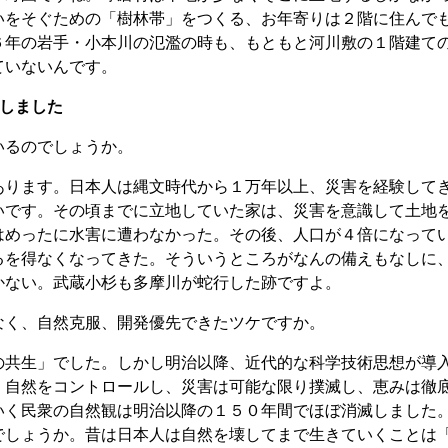
いをそぐための「樹林帯」をつくる、お年寄りは２階に住んで
６年の岩手・小本川の氾濫の時も、もともと河川敷の１階建て
ていないんです。
しました
いるのでしょうか。
あります。日本人は縄文時代から１万年以上、災害を経験して
いです。その頃までに立地していた家は、災害を意識して土地
はめったに水害に遭わなかった。その後、人口が４倍になって
るを得なくなってきた。そういうところがなんの備えもなしに
かない。武蔵小杉も多摩川が蛇行した跡ですよ。
く、自然克服、開発優先できたツケですか。
共生」でした。しかし明治以降、近代的な科学技術思想が導
、自然をコントロールし、災害は可能な限り撲滅し、恵みは徹
いく民衆の自然観は明治以降の１５０年間でほぼ消滅しました
でしょうか。昔は日本人は自然を壊してまで生きていくことは