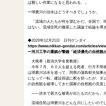
は難しい作業になると思われる。」
ー球磨川の治水はどうすべきでしょうか。
「流域の人たちが何を望むかだ。全国で、球
はない。流域住民の徹底した議論で結論を導
◆2020年12月21日 日刊ゲンダイ
https://www.nikkan-gendai.com/articles/vie
ー河川工学の重鎮が警鐘「経済優先の自然観
大熊孝（新潟大学名誉教授）
今年７月、６０人を超える死者、行方不明者
は球磨川治水を巡って、同県の蒲島郁夫知事
になって一転、建設容認に舵を切ったが、ダ
の自然観を破壊してきた国家の自然観の見直
――洪水で甚大な被害が出たものだから、川
流域住民は球磨川をどんな川にしたいのでし