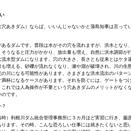
い
穴あきダム）ならば、いいんじゃないかと蒲島知事は言って
あるダムです。普段は水がその穴を流れますが、洪水となり
。そうなると圧力がかかり、放出量も増え、自然に洪水調節が
大流水型ダムになります。穴の大きさ、長さとも従来とはケタ
量も増える。砂礫が流れなくなり、瀬や淵が破壊され、川の生
死の川になる可能性があります。さまざまな洪水流出のパター
ぐ満杯になるケースがあります。それを防ぐには、ゲートをつ
、これでは人為操作が不要という穴あきダムのメリットがなく
いのです。
か？
時）利根川ダム統合管理事務所に３カ月ほど実習に行き、薗
あります。その時、こんな恐ろしい仕事には就きたくないと思