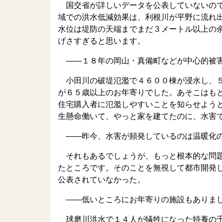
国交省が詳しいデータを公表していないので
域での洪水低減効果は、利根川が平野に流れ
水位は堤防の天端までまだ３メートル以上の
げさすぎると思います。
――１８年の岡山・真備町などが中心的被害
小田川の破堤氾濫で４６００棟が浸水し、５
が６５歳以上のお年寄りでした。あそこはも
住宅購入者に氾濫しやすいことを知らせよう
生懸命働いて、やっと家を建てたのに、水害
――昨今、水害が頻発しているのは温暖化の
それもあるでしょうが、もっと根本的な問題
たところです。そのことを無視して都市開発
公表されていなかった。
――低いところにお年寄りの施設もありま
球磨川洪水で１４人が犠牲になった特養の千