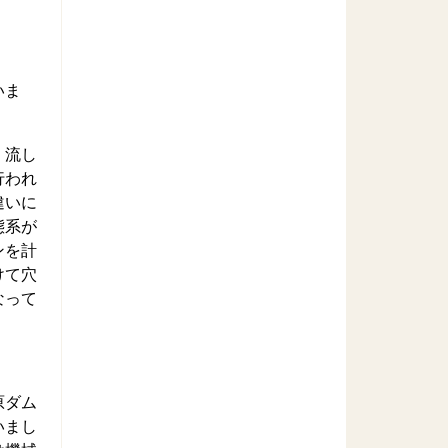
いま
、流し
行われ
違いに
態系が
ンを計
けて穴
なって
原ダム
いまし