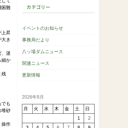
上して
カテゴリー
層困難
イベントのお知らせ
が上昇
が大き
事務局だより
八ッ場ダムニュース
ば、湛
ら細か
関連ニュース
ま残
更新情報
2026年8月
れでも
月
火
水
木
金
土
日
の堆砂
1
2
、操作
3
4
5
6
7
8
9