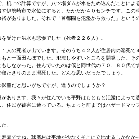
、机上の計算ですが、八ツ場ダムが水をため込んだことによ
出す伊勢崎市で水位にすると、たかだか４０センチです。この
余裕がありました。それで「首都圏を氾濫から救った」という
を受けた洪水も悲惨でした（死者２２６人）。
１人の死者が出ています。そのうち４２人が住居内の溺死で
ともと一面田んぼでした。氾濫しやすいところを開発した。そ
ともしなかった。住んでいたのは僕と同世代の７０、８０代で
で寝たきりのまま溺死した。どんな思いだったでしょう。
影響だと思いがちですが、違うのでしょうか？
があります。我々が住んでいる平野はもともと氾濫によって
し、住民が被害に遭っている。ちょっと前まではハザードマッ
した。
寿園ですね。球磨村は平地が少なくそこに立地するしかなか