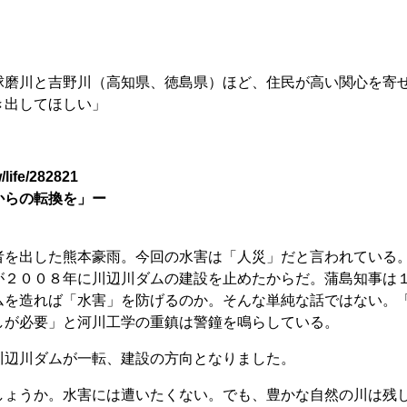
磨川と吉野川（高知県、徳島県）ほど、住民が高い関心を寄
き出してほしい」
w/life/282821
からの転換を」ー
を出した熊本豪雨。今回の水害は「人災」だと言われている
が２００８年に川辺川ダムの建設を止めたからだ。蒲島知事は
ムを造れば「水害」を防げるのか。そんな単純な話ではない。
しが必要」と河川工学の重鎮は警鐘を鳴らしている。
辺川ダムが一転、建設の方向となりました。
ょうか。水害には遭いたくない。でも、豊かな自然の川は残