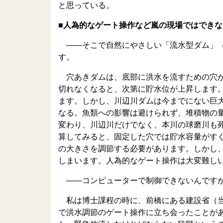
と思っている。
■人為的なゲート操作など嵐の現場ではできな
――そこで自然にやさしい「流水型ダム」（
す。
穴あきダムは、底部に洪水を流すための穴が
切れなくなると、次第に貯水位が上昇します
ます。しかし、川辺川ダムは今までにない巨
なる。魚類への影響は避けられず、堆積物の
変わり、川辺川だけでなく、本川の球磨川も
算してみると、固定した穴では貯水容量がす
の大きさを調節する必要があります。しかし
しまいます。人為的なゲート操作は大変難し
――コンピューターで制御できないんです
私は博士課程の時に、前橋にある建設省（当
で洪水調節のゲート操作に立ち会ったことが