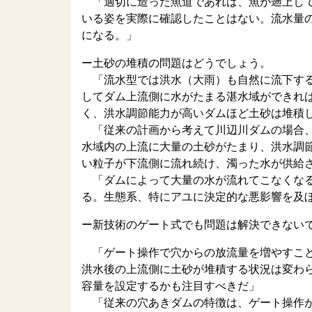
「適切に造った魚道であれば、魚が遡上して
いる姿を実際に確認したことはない。流水量
になる。」
ー土砂の堆積の問題はどうでしょう。
「流水型では洪水（大雨）も自然に流下する
してダム上流側に水がたまる湛水域ができれ
く、洪水調節能力が高いダムほど土砂は堆積
「従来の計画から考えて川辺川ダムの場合、
水域内の上流に大量の土砂がたまり、洪水調
い粒子が下流側に流れ続け、濁った水が供給
「ダムによって大量の水が流れてこなくなる
る。生態系、特にアユに決定的な悪影響を及
ー新技術のゲート式でも問題は解決できない
「ゲート操作で穴からの放流量を増やすこと
洪水後の上流側に土砂が堆積する状況は変わ
容量を設定するかも注目すべきだ」
「従来の穴あきダムの特徴は、ゲート操作が