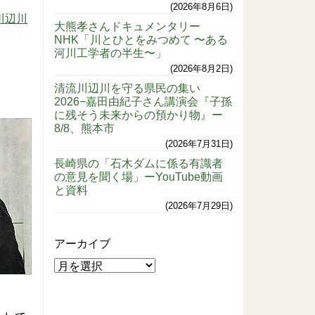
2026年8月6日
川辺川
大熊孝さんドキュメンタリー
NHK「川とひとをみつめて 〜ある
河川工学者の半生〜」
2026年8月2日
清流川辺川を守る県民の集い
2026−嘉田由紀子さん講演会『子孫
に残そう未来からの預かり物』ー
8/8、熊本市
2026年7月31日
長崎県の「石木ダムに係る有識者
の意見を聞く場」ーYouTube動画
と資料
2026年7月29日
アーカイブ