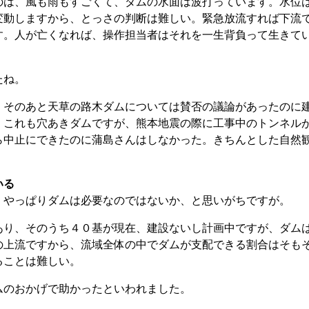
のは、風も雨もすごくて、ダムの水面は波打っています。水位
変動しますから、とっさの判断は難しい。緊急放流すれば下流
す。人が亡くなれば、操作担当者はそれを一生背負って生きて
たね。
そのあと天草の路木ダムについては賛否の議論があったのに
、これも穴あきダムですが、熊本地震の際に工事中のトンネル
ら中止にできたのに蒲島さんはしなかった。きちんとした自然
いる
やっぱりダムは必要なのではないか、と思いがちですが。
り、そのうち４０基が現在、建設ないし計画中ですが、ダム
の上流ですから、流域全体の中でダムが支配できる割合はそも
ることは難しい。
のおかげで助かったといわれました。