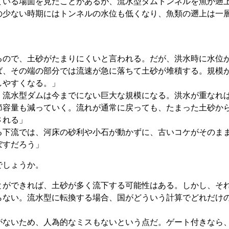
いる場面を見たことがあるが、流水型ダムトンネルを魚が遡
の少ない時期にはトンネルの水位も低くなり、魚類の遡上は一
ので、土砂がたまりにくいと言われる。だが、洪水時に水位
ば、その端の部分では流速が急に落ちて土砂が堆積する。規模
しやすくなる。」
流水型ダムは今までにない巨大な規模になる。洪水が重なれ
節容量も減っていく。流れが通常に戻っても、たまった土砂か
される」
下流では、河床の砂利や小石が動かずに、古いコケがそのま
ぼすだろう」
でしょうか。
ができれば、土砂が多く流下する可能性はある。しかし、そ
らない。流水型に転換する場合、国がどういう計算でどれだけ
ないため、人為的なミスもないという点だ。ゲート付きなら