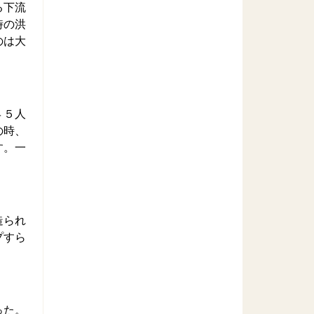
る下流
時の洪
のは大
４５人
の時、
す。一
造られ
プすら
った。