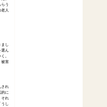
もらう
の老人
きまし
を選ん
いく。
、被害
入され
底的に
。それ
「うし