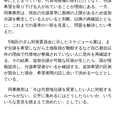
帯にとどまっている。代替地整備の遅れだけでなく、分譲
希望を取り下げる人が出ていることが理由にある。一方、
同事務所は、現在の分譲基準に面積の上限があるため追加
分譲を断念している人がいると判断。以降の再確認ととも
に、これまでの基準の一部を見直し、問題を解決したい考
えだ。
5地区のダム対策委員会に示したスケジュール案は、ま
ず分譲を希望しながら土地取得が難航するなど自己都合以
外の理由で代替地が整備されていない人に意向を再確認す
る。その結果、追加分譲が可能な区画が生じたら、国が情
報提供し、分譲希望者がいるか確認する。追加希望の区画
が競合した場合、希望者間の話し合いで決めるーなどとし
ている。
同事務所は「今は代替地分譲を変更したい人に対処する
ルールがない。公平に進めるにはどうしたらいいか、いろ
いろな意見を踏まえて決めたい」としている。