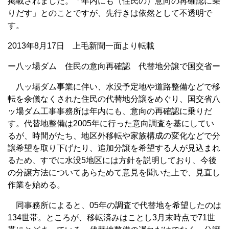
掲載されました。「年内にも（住民の）意向の再確認に乗
りだす」とのことですが、先行きは依然として不透明で
す。
2013年8月17日 上毛新聞一面より転載
ー八ッ場ダム 住民の意向再確認 代替地分譲で国交省ー
八ッ場ダム事業に伴い、水没予定地や道路整備などで移
転を余儀なくされた住民の代替地分譲をめぐり、国交省八
ッ場ダム工事事務所は年内にも、意向の再確認に乗りだ
す。代替地整備は2005年に行った意向調査を基にしてい
るが、時間がたち、地区外移転や家族構成の変化などで分
譲希望を取り下げたり、追加分譲を希望する人が見込まれ
るため、すでに水没5地区には方針を説明しており、今後
の分譲方法についてあらためて意見を聞いた上で、見直し
作業を始める。
同事務所によると、05年の調査で代替地を希望したのは
134世帯。ところが、移転済みはことし3月末時点で71世