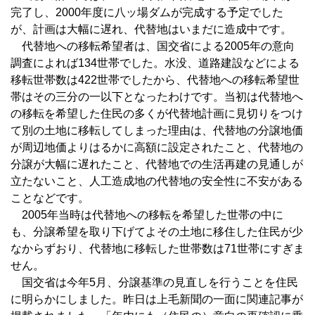
完了し、2000年度に八ッ場ダムが完成する予定でした
が、計画は大幅に遅れ、代替地はいまだに造成中です。
代替地への移転希望者は、国交省による2005年の意向
調査によれば134世帯でした。水没、道路建設などによる
移転世帯数は422世帯でしたから、代替地への移転希望世
帯はその三分の一以下となったわけです。当初は代替地へ
の移転を希望した住民の多くが代替地計画に見切りをつけ
て別の土地に移転してしまった理由は、代替地の分譲地価
が周辺地価よりはるかに高額に設定されたこと、代替地の
分譲が大幅に遅れたこと、代替地での生活再建の見通しが
立たないこと、人工造成地の代替地の安全性に不安がある
ことなどです。
2005年当時は代替地への移転を希望した世帯の中に
も、分譲希望を取り下げてよその土地に移住した住民が少
なからずおり、代替地に移転した世帯数は71世帯にすぎま
せん。
国交省は今年5月、分譲基準の見直しを行うことを住民
に明らかにしました。昨日は上毛新聞の一面に関連記事が