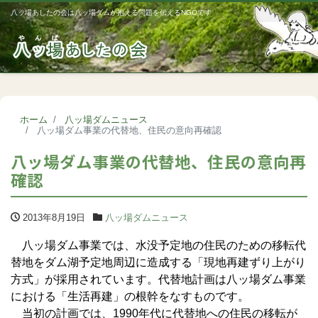
八ッ場あしたの会は八ッ場ダムが抱える問題を伝えるNGOです
Me
ホーム
八ッ場ダムニュース
八ッ場ダム事業の代替地、住民の意向再確認
八ッ場ダム事業の代替地、住民の意向再
確認
2013年8月19日
八ッ場ダムニュース
八ッ場ダム事業では、水没予定地の住民のための移転代
替地をダム湖予定地周辺に造成する「現地再建ずり上がり
方式」が採用されています。代替地計画は八ッ場ダム事業
における「生活再建」の根幹をなすものです。
当初の計画では、1990年代に代替地への住民の移転が