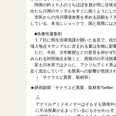
同僚の約１０人のうちほぼ全員が同じ症状を
出たら川用のサンダルをすぐに脱ぐようにし
市民からの河川環境改善を求める請願を７月
している。本当にショックで、国と両県には
■魚毒性凝集剤
１７日に県生活環境課が開いた会見で、担当
域３地点４サンプルに含まれる量は生物に影
ただ、今回、大学教授などの意見を仰がず行
みられる対照地点を除くと、雨畑川の不法投
富士川水系ではさらに、アクリルアミド系よ
近く流出していて、生態系への影響が危惧さ
（「サクラエビ異変」取材班）
★静岡新聞「サクラエビ異変」取材班Twitter
アクリルアミドモノマーはそもそも環境中
に不法投棄が止まっているにもかかわらず