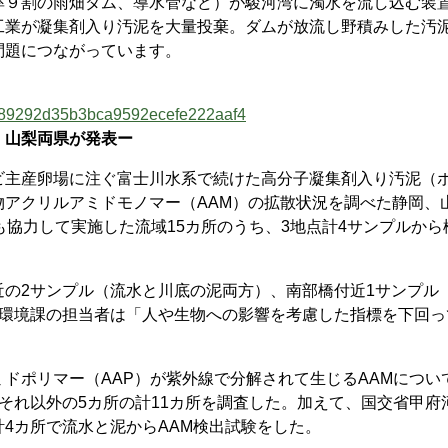
９割の雨畑ダム、導水管など）が駿河湾に濁水を流し込む装
工業が凝集剤入り汚泥を大量投棄。ダムが放流し野積みした汚
問題につながっています。
6ad89292d35b3bca9592ecefe222aaf4
・山梨両県が発表ー
主産卵場に注ぐ富士川水系で続けた高分子凝集剤入り汚泥（
アクリルアミドモノマー（AAM）の拡散状況を調べた静岡、
も協力して実施した流域15カ所のうち、3地点計4サンプルから
の2サンプル（流水と川底の泥両方）、南部橋付近1サンプル
活環境課の担当者は「人や生物への影響を考慮した指標を下回っ
ドポリマー（AAP）が紫外線で分解されて生じるAAMについ
それ以外の5カ所の計11カ所を調査した。加えて、国交省甲府
4カ所で流水と泥からAAM検出試験をした。