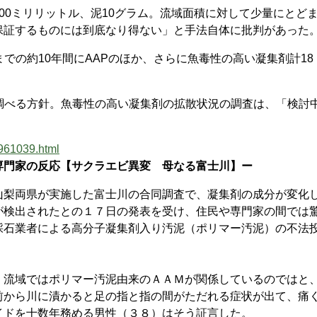
0ミリリットル、泥10グラム。流域面積に対して少量にとど
保証するものには到底なり得ない」と手法自体に批判があった
までの約10年間にAAPのほか、さらに魚毒性の高い凝集剤計18
調べる方針。魚毒性の高い凝集剤の拡散状況の調査は、「検討
/961039.html
専門家の反応【サクラエビ異変 母なる富士川】ー
梨両県が実施した富士川の合同調査で、凝集剤の成分が変化
が検出されたとの１７日の発表を受け、住民や専門家の間では
採石業者による高分子凝集剤入り汚泥（ポリマー汚泥）の不法
流域ではポリマー汚泥由来のＡＡＭが関係しているのではと
前から川に漬かると足の指と指の間がただれる症状が出て、痛
イドを十数年務める男性（３８）はそう証言した。