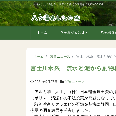
八ッ場あしたの会は八ッ場ダムが抱える問題を伝えるNGOです
ホーム
八ッ場ダムとは
八ッ場ダ
ホーム
関連ニュース
富士川水系 流水と泥か
富士川水系 流水と泥から劇物
2021年9月27日
関連ニュース
アルミ加工大手、（株）日本軽金属出資の採
（ポリマー汚泥）の不法投棄が問題になって
駿河湾産サクラエビの不漁を契機に静岡、山
今夏の調査結果を発表しました。