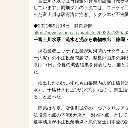
富士川水系では日軽金の発電用設備（堆砂率
しています。雨畑ダムの下流では、ニッケイ
った富士川は駿河湾に注ぎ、サクラエビ不漁
◆2021年9月18日 静岡新聞
https://news.yahoo.co.jp/articles/b932a789
ー富士川水系 流水と泥から劇物検出 静岡
採石業者ニッケイ工業が駿河湾のサクラエビ
ー汚泥）の不法投棄問題で、凝集剤由来の劇物
県は17日、今夏の調査結果を発表した。国と
た。
検出したのはいずれも山梨県内の富山橋付近
水）、十島せき付近1サンプル（泥）。県生
る」と述べた。
両県は今夏、凝集剤成分の一つアクリルアミ
法投棄地点の下流6カ所と「対照地点」として
道事務所が不法投棄地点下流の富士川本流の計