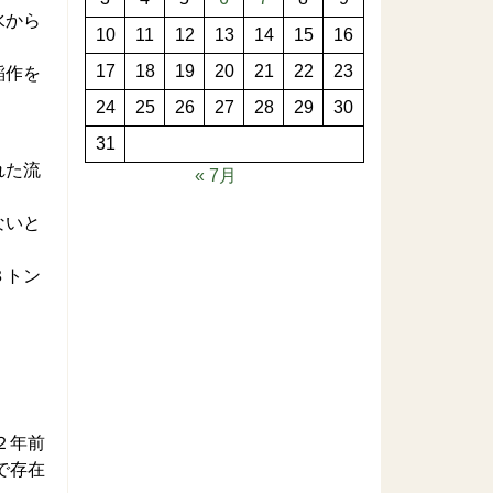
水から
10
11
12
13
14
15
16
17
18
19
20
21
22
23
稲作を
24
25
26
27
28
29
30
31
れた流
« 7月
ないと
８トン
２年前
で存在