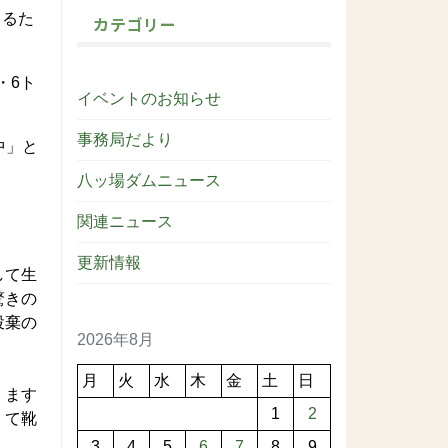
まるた
カテゴリー
。
・6ト
イベントのお知らせ
事務局だより
中」と
八ッ場ダムニュース
関連ニュース
更新情報
して生
驚きの
投棄の
2026年8月
月
火
水
木
金
土
日
、ます
1
2
くて靴
3
4
5
6
7
8
9