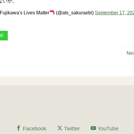
ないか。
Fujikawa's Lives Matter
(@ats_sakuraebi)
September 17, 20
NE
Nex
Facebook
Twitter
YouTube