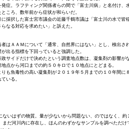
発症。ラフティング関係者らの間で「富士川病」と名付け、
たところ、数年前から症状が和らいだ。
に採択した富士宮市議会の近藤千鶴市議は「富士川の水で皆
さらなる対応を求めたい」と訴えた。
者はＡＡＭについて「通常、自然界にはない」とし、検出さ
響が出る指標を下回っていると強調した。
政サイドだけで決めたという調査地点数は、凝集剤の影響が
棄地点から河口までの約５０キロで１０地点にとどまる。
りも魚毒性の高い凝集剤が２０１９年５月までの１０年間に
れている。
にないはずの物質。量が少ないから問題ない、のではなく、約
、まだ河川内に存在し、ほんのわずかなサンプルを調べただけ