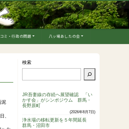
コミ・行政の問題
八ッ場あしたの会
検索
JR吾妻線の存続へ展望確認 「い
かす会」がシンポジウム 群馬・
汚泥
長野原町
2026年8月7日
7日、
浄水場の移転更新を５年間延長
群馬・沼田市