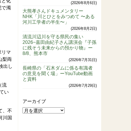
置と化
2026年8月6日
泥で濁
大熊孝さんドキュメンタリー
NHK「川とひとをみつめて 〜ある
河川工学者の半生〜」
2026年8月2日
清流川辺川を守る県民の集い
2026−嘉田由紀子さん講演会『子孫
に残そう未来からの預かり物』ー
ポリマ
8/8、熊本市
山梨両
2026年7月31日
検出し
長崎県の「石木ダムに係る有識者
の意見を聞く場」ーYouTube動画
と資料
（流
2026年7月29日
てい
アーカイブ
て、不
河川国