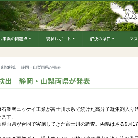
ム事業の問題点
現状レポート
解決の糸口
マス
ら劇物検出 静岡・山梨両県が発表
検出 静岡・山梨両県が発表
石業者ニッケイ工業が富士川水系で続けた高分子凝集剤入り
います。
梨両県が合同で実施してきた富士川の調査。両県はさる9月1