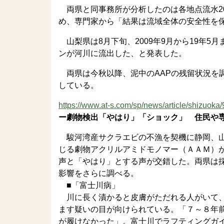
両県と同事務所が分析したのは各地点流水20
め、専門家から「結果は流域全体の安全性を
山梨県は8月下旬、2009年9月から19年5月
ンが河川に流出した、と発表した。
両県は今秋以降、泥中のAAPの残留状況を
している。
https://www.at-s.com/sp/news/article/shizuoka
ー劇物検出「やはり」「ショック」 住民や
駿河湾産サクラエビの不漁を契機に静岡、山
じる劇物アクリルアミドモノマー（ＡＡＭ）
声と「やはり」とする声が交錯した。両県は
影響をさらに調べる。
■「富士川病」
川に長く漬かると皮膚がただれる人がいて、
ます疑いの目が向けられている。「７～８年
が履けなかった」。富士川でラフティングガ