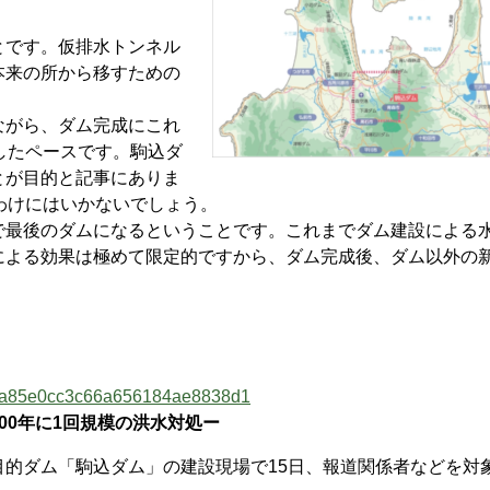
です。仮排水トンネル
本来の所から移すための
がら、ダム完成にこれ
したペースです。駒込ダ
とが目的と記事にありま
わけにはいかないでしょう。
最後のダムになるということです。これまでダム建設による
による効果は極めて限定的ですから、ダム完成後、ダム以外の
88f5fa85e0cc3c66a656184ae8838d1
00年に1回規模の洪水対処ー
的ダム「駒込ダム」の建設現場で15日、報道関係者などを対