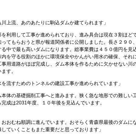
川上流、あのあたりに駒込ダムか建てられます」
を利用して工事か進められており、進み具合は現在３割ほど
知ってもらおうと県が報道関係者に公開しました。長さ２９０
する中で最も高いダムになります。総事業費は４５０億円を見
市内を守る役割のほかに環境保全やかんがい用水の確保、それ
工事用道路がほぼ完成し、ダム本体を作るために欠かせない川
います。
水を流すためのトンネルの建設工事か進められています」
ム本体の基礎掘削工事へと進みます。狭く急な地形での難しい
完成は2031年度、１０年後を見込んでいます。
おおむね順調に進んでいます。おそらく青森県最後のダムに
録していくこともまた重要だと思っております」