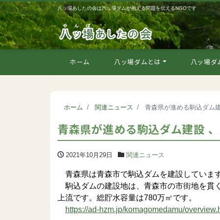
八ッ場あしたの会は八ッ場ダムが抱える問題を伝えるNGOです
ホーム
八ッ場ダムとは
八ッ場ダ
ホーム
関連ニュース
青森県が進める駒込ダム建
青森県が進める駒込ダム建設 、
2021年10月29日
関連ニュース
青森県は青森市で駒込ダムを建設していま
駒込ダムの建設地は、青森市の市街地を貫く
上流です。総貯水容量は780万㎥です。
https://ad-hzm.jp/komagomedamu/overview.