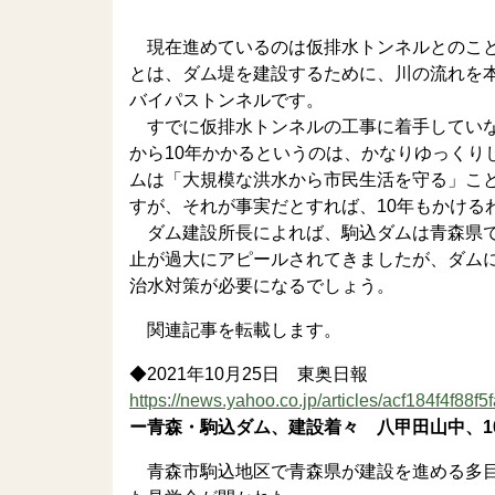
現在進めているのは仮排水トンネルとのこと
とは、ダム堤を建設するために、川の流れを
バイパストンネルです。
すでに仮排水トンネルの工事に着手していな
から10年かかるというのは、かなりゆっくり
ムは「大規模な洪水から市民生活を守る」こ
すが、それが事実だとすれば、10年もかける
ダム建設所長によれば、駒込ダムは青森県で
止が過大にアピールされてきましたが、ダム
治水対策が必要になるでしょう。
関連記事を転載します。
◆2021年10月25日 東奥日報
https://news.yahoo.co.jp/articles/acf184f4f
ー青森・駒込ダム、建設着々 八甲田山中、1
青森市駒込地区で青森県が建設を進める多目