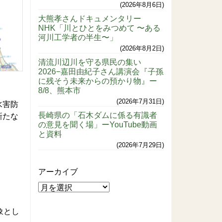
2026年8月6日
大熊孝さんドキュメンタリー
NHK「川とひとをみつめて 〜ある
河川工学者の半生〜」
2026年8月2日
清流川辺川を守る県民の集い
2026−嘉田由紀子さん講演会『子孫
に残そう未来からの預かり物』ー
8/8、熊本市
2026年7月31日
水害防
長崎県の「石木ダムに係る有識者
新たな
の意見を聞く場」ーYouTube動画
と資料
2026年7月29日
アーカイブ
象とし