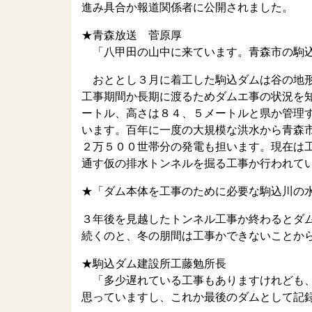
進み具合か報道関係者に公開されました。
★青森放送 菅原厚
「八甲田の山中に来ています。青森市の駒込
おととし３月に着工した駒込ダムは谷の地形
工事期間か長期に渡るためダムエ事の状況を
ートル、高さは８４、５メートルと県か管理
います。百年に一度の大規模な洪水から青森
２万５００世帯分の発電も担います。現在は
通す仮の排水トンネルを掘る工事か行われて
★「ダム本体を工事のために必要な駒込川の
３年後を見越したトンネル工事か終わるとダ
続くのと、冬の朋間は工事かできないことから
★駒込ダム建設所工藤勉所長
「多少遅れている工事もありますけれども、
思っていますし、これか最後のダムとして記