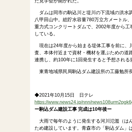
た見学会が開かれた。
ダムは同市の駒込川と堤川の下流域の洪水調
八甲田山中。総貯水容量780万立方メートル、
重力式コンクリートダムで、2002年度から工
している。
現在は24年度から始まる堤体工事を前に、
査、本体付近まで資材・機材を運ぶための道
連携し、約100年に1回発生すると予想され
東青地域県民局駒込ダム建設所の工藤勉所長
◆2021年10月15日 日テレ
https://www.news24.jp/nnn/news108urm2pgk6g
ー駒込ダム建設工事 完成は10年後ー
大雨で毎年のように発生する河川氾濫（はん
ため建設しています。青森市の「駒込ダム」