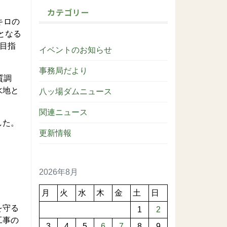
カテゴリー
キロの
となる
を目指
イベントのお知らせ
事務局だより
質調
水地と
八ッ場ダムニュース
関連ニュース
した。
更新情報
2026年8月
月
火
水
木
金
土
日
を守る
1
2
工事の
3
4
5
6
7
8
9