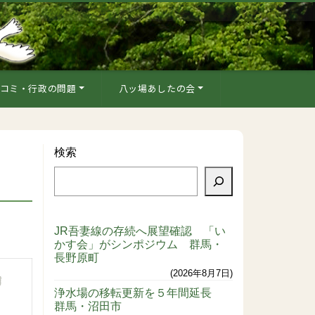
コミ・行政の問題
八ッ場あしたの会
検索
JR吾妻線の存続へ展望確認 「い
かす会」がシンポジウム 群馬・
長野原町
2026年8月7日
浄水場の移転更新を５年間延長
群馬・沼田市