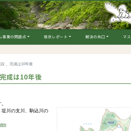
ム事業の問題点
現状レポート
解決の糸口
マス
設 、完成は10年後
完成は10年後
す。
堤川の支川、駒込川の
htm