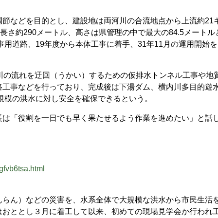
節などを目的とし、建設地は両河川の合流地点から上流約21
長さ約290メートル、高さは県管理の中で最大の84.5メートル
事用道路、19年度から本体工事に着手、31年11月の運用開始
川の流れを迂回（うかい）するための仮排水トンネル工事や地
路工事などを行っており、完成後は下湯ダム、横内川多目的遊
る規模の洪水に対し安全を確保できるという。
は「役割を一日でも早く果たせるよう作業を進めたい」と話
fvb6tsa.html
らん）などの災害を、水系全体で大規模な洪水から市民生活
はおととし３月に着工して以来、初めての現場見学会か行われ