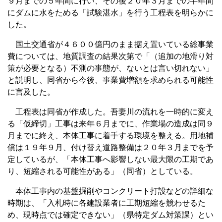
９月までの５年間に行い、その後２０年３月までの半年間
にダムに水をためる「試験湛水」を行う工程表を明らかに
した。
国土交通省が４６００億円のまま据え置いている総事業
費については、地質調査の結果次第で「（追加の地滑り対
策が必要となる）不測の事態が、ないとは言い切れない」
と説明し、同省から今後、事業費増額を求められる可能性
に言及した。
工程表は同省が作成した。吾妻川の流れを一時的に変え
る「仮締切」工事は来年６月までに、作業場の造成は同９
月までに終え、本体工事に着手する環境を整える。用地補
償は１９年９月、付け替え道路整備は２０年３月までを予
定しているが、「本体工事へ影響しない最大限の工期であ
り、短縮される可能性がある」（同省）としている。
本体工事内の基盤掘削やコンクリート打設などの詳細な
時期は、「入札時に各建設業者に工期短縮を競わせるた
め、現時点では確定できない」（県特定ダム対策課）とい