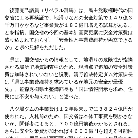
後藤克己議員（リベラル群馬）は、民主党政権時代の国
交省による再検証で、地滑りなどの安全対策で１４９億３
千万円かかるなど事業費が１８３億円増える試算があるこ
とを指摘。国交省の今回の基本計画変更案に安全対策費は
盛り込まれておらず、「安全性と事業費維持が両立できる
か」と県の見解をただした。
県は、国交省からの情報として、地滑りの危険性が指摘
される場所で地質調査中のため、現時点で追加の安全対策
費は加味されていないと説明。清野哲哉特定ダム対策課長
は「県は事業費維持を求めているが地元の安全が最優
先」、笹森秀樹県土整備部長も「国に情報開示を求め、住
民には不安を与えない」と述べた。
八ツ場ダムの事業費は１２年度末までに３８２４億円が
使われた。入札前のため、国交省は本体工事費を明かさな
いが、関係者によると、７００億円前後かかるとされる。
さらに安全対策費が加われば４６００億円を超える可能性