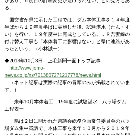
があり、５度目の計画変更が避けられない、との見方もあ
る。
国交省が県に示した工程では、ダム本体工事を１４年度
半ばから１９年度半ばに実施した後、試験湛水（たん・す
い）を行い、１９年度中に完成としている。ＪＲ吾妻線の
付け替え工事も「本体着工に影響はない」と県に連絡があ
ったという。（小林誠一）
◆2013年10月3日 上毛新聞一面トップ記事
http://www.jomo-
news.co.jp/ns/7013807271217778/news.html
（ネット記事は実際の記事の冒頭のみが掲載されていま
す。）
－来年10月本体着工 19年度に試験湛水 八ッ場ダム
工程表ー
県は２日に開かれた県議会総務企画常任委員会の八ツ
場ダム集中審議で、本体工事を来年１０月から２０１９年