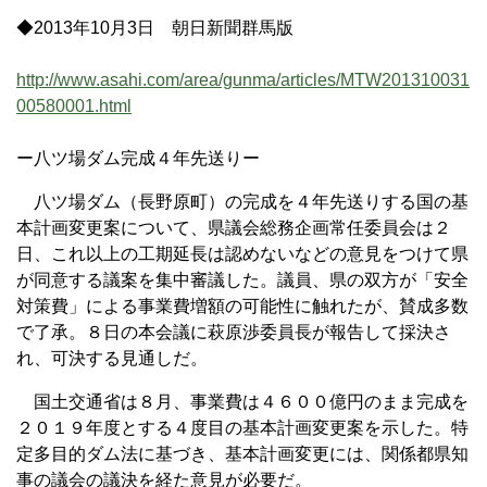
◆2013年10月3日 朝日新聞群馬版
http://www.asahi.com/area/gunma/articles/MTW201310031
00580001.html
ー八ツ場ダム完成４年先送りー
八ツ場ダム（長野原町）の完成を４年先送りする国の基
本計画変更案について、県議会総務企画常任委員会は２
日、これ以上の工期延長は認めないなどの意見をつけて県
が同意する議案を集中審議した。議員、県の双方が「安全
対策費」による事業費増額の可能性に触れたが、賛成多数
で了承。８日の本会議に萩原渉委員長が報告して採決さ
れ、可決する見通しだ。
国土交通省は８月、事業費は４６００億円のまま完成を
２０１９年度とする４度目の基本計画変更案を示した。特
定多目的ダム法に基づき、基本計画変更には、関係都県知
事の議会の議決を経た意見が必要だ。