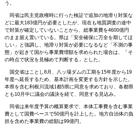
う。
同省は民主党政権時に行った検証で追加の地滑り対策な
どに最大183億円が必要としたが、現在も地質調査の途中
で対策が確定していないことから、総事業費を4600億円
のまま据え置いている。県は「安全確保に万全を期してほ
しい」と強調し、地滑り対策が必要になるなど「不測の事
態」が起きて国から事業費増額を求められた場合は、「そ
の時点で状況を見極めて判断する」とした。
国交省はことし8月、八ッ場ダムの工期を15年度から19
年度へ延長するため、基本計画を変更する方針を示した。
本県を含む利根川流域1都5県に同意を求めており、各都県
とも10月中に議会の議決を経て、同意する見込み。
同省は来年度予算の概算要求で、本体工事費を含む事業
費として国費ベースで50億円を計上した。地方自治体の負
担を含めた事業費の総額は99億円。