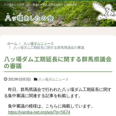
八ッ場あしたの会は八ッ場ダムが抱える問題を伝えるNGOです
Me
ホーム
八ッ場ダムニュース
八ッ場ダム工期延長に関する群馬県議会の審議
八ッ場ダム工期延長に関する群馬県議会
の審議
2013年10月3日
八ッ場ダムニュース
昨日、群馬県議会で行われた八ッ場ダム工期延長に関す
る集中審議に関連する記事を転載します。
集中審議の模様は、こちらに掲載しています。
https://yamba-net.org/wp/?p=5674