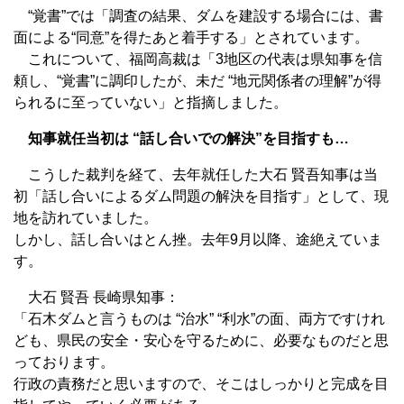
“覚書”では「調査の結果、ダムを建設する場合には、書
面による“同意”を得たあと着手する」とされています。
これについて、福岡高裁は「3地区の代表は県知事を信
頼し、“覚書”に調印したが、未だ “地元関係者の理解”が得
られるに至っていない」と指摘しました。
知事就任当初は “話し合いでの解決”を目指すも…
こうした裁判を経て、去年就任した大石 賢吾知事は当
初「話し合いによるダム問題の解決を目指す」として、現
地を訪れていました。
しかし、話し合いはとん挫。去年9月以降、途絶えていま
す。
大石 賢吾 長崎県知事：
「石木ダムと言うものは “治水” “利水”の面、両方ですけれ
ども、県民の安全・安心を守るために、必要なものだと思
っております。
行政の責務だと思いますので、そこはしっかりと完成を目