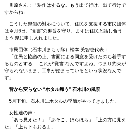
川原さん：「耕作はするな。もう出て行け、出て行けで
すからね」
こうした県側の対応について、住民を支援する市民団体
は今月6日、“覚書”の趣旨を守り、まずは住民と話し合う
よう 県に申し入れました。
市民団体（石木川まもり隊）松本 美智恵代表：
「住民と協議の上、書面による同意を受けたのち着手す
るものとする──これが“覚書”なんですよね。つまり約束が
守られないまま、工事が始まっているという状況なんで
す」
昔から変らない “ホタル舞う” 石木川の風景
5月下旬。石木川にホタルの季節がやってきました。
女性達の声：
「あっ見えた！」「あそこ、ほらほら」「上の方に見え
た」「上も下もおるよ」