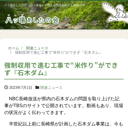
八ッ場あしたの会は八ッ場ダムが抱える問題を伝えるNGOです
Me
ホーム
関連ニュース
強制収用で進む工事で“米作り”ができず『石木ダム』
強制収用で進む工事で“米作り”ができ
ず『石木ダム』
2023年7月1日
関連ニュース
NBC長崎放送が県内の石木ダムの問題を取り上げた記
事がTBSのサイトで公開されています。動画もあり、現場
の状況がよく伝わってきます。
半世紀以上前に長崎県が計画した石木ダム事業は、今も