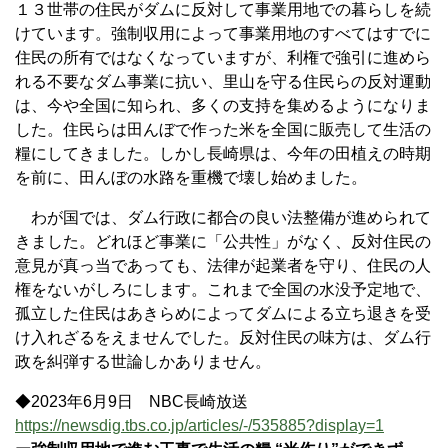
１３世帯の住民がダムに反対して事業用地での暮らしを続
けています。強制収用によって事業用地のすべてはすでに
住民の所有ではなくなっていますが、利権で強引に進めら
れる不要なダム事業に抗い、里山を守る住民らの反対運動
は、今や全国に知られ、多くの支持を集めるようになりま
した。住民らは田んぼで作った米を全国に販売して生活の
糧にしてきました。しかし長崎県は、今年の田植えの時期
を前に、田んぼの水路を重機で壊し始めました。
わが国では、ダム行政に都合の良い法整備が進められて
きました。どれほど事業に「公共性」がなく、反対住民の
意見が真っ当であっても、法律が起業者を守り、住民の人
権をないがしろにします。これまで全国の水没予定地で、
孤立した住民はあきらめによってダムによる立ち退きを受
け入れざるをえませんでした。反対住民の味方は、ダム行
政を糾弾する世論しかありません。
◆2023年6月9日 NBC長崎放送
https://newsdig.tbs.co.jp/articles/-/535885?display=1