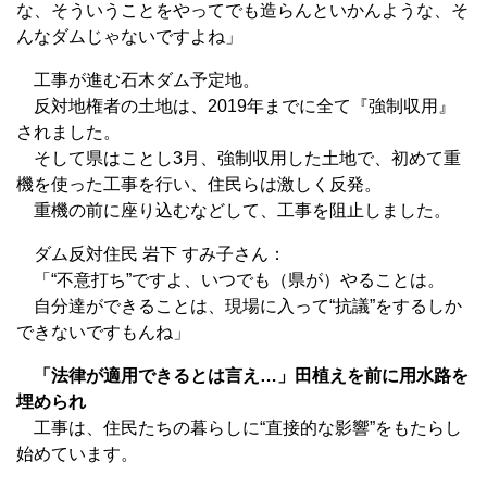
な、そういうことをやってでも造らんといかんような、そ
んなダムじゃないですよね」
工事が進む石木ダム予定地。
反対地権者の土地は、2019年までに全て『強制収用』
されました。
そして県はことし3月、強制収用した土地で、初めて重
機を使った工事を行い、住民らは激しく反発。
重機の前に座り込むなどして、工事を阻止しました。
ダム反対住民 岩下 すみ子さん：
「“不意打ち”ですよ、いつでも（県が）やることは。
自分達ができることは、現場に入って“抗議”をするしか
できないですもんね」
「法律が適用できるとは言え…」田植えを前に用水路を
埋められ
工事は、住民たちの暮らしに“直接的な影響”をもたらし
始めています。