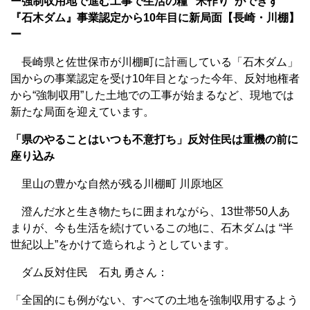
ー強制収用地で進む工事で生活の糧 “米作り”ができず
『石木ダム』事業認定から10年目に新局面【長崎・川棚】
ー
長崎県と佐世保市が川棚町に計画している「石木ダム」
国からの事業認定を受け10年目となった今年、反対地権者
から“強制収用”した土地での工事が始まるなど、現地では
新たな局面を迎えています。
「県のやることはいつも不意打ち」反対住民は重機の前に
座り込み
里山の豊かな自然が残る川棚町 川原地区
澄んだ水と生き物たちに囲まれながら、13世帯50人あ
まりが、今も生活を続けているこの地に、石木ダムは “半
世紀以上”をかけて造られようとしています。
ダム反対住民 石丸 勇さん：
「全国的にも例がない、すべての土地を強制収用するよう