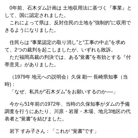
0年前、石木ダム計画は 土地収用法に基づく『事業』と
して、国に認定されました。
これによって県は、反対住民の土地を“強制的”に収用で
きるようになりました。
住民らは “事業認定の取り消し”と“工事の中止”を求め
て、2つの裁判を起こしましたが、いずれも敗訴。
ただ福岡高裁の判決では、ある”覚書”を有効とする『付
帯意見』がありました。
（1979年 地元への説明会）久保 勘一 長崎県知事（当
時)：
「なぜ、私共が“石木ダム”をお願いするのか──」
今から51年前の1972年、当時の久保知事がダムの予備
調査を行うにあたり、川原・岩屋・木場、地元3地区の代
表者と“覚書”を結びました。
岩下 すみ子さん：「これが “覚書”です」