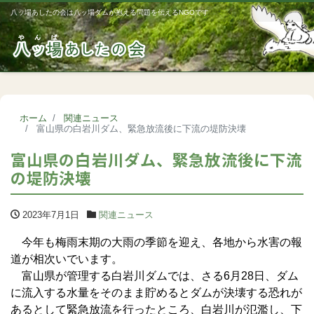
八ッ場あしたの会は八ッ場ダムが抱える問題を伝えるNGOです
Me
ホーム
関連ニュース
富山県の白岩川ダム、緊急放流後に下流の堤防決壊
富山県の白岩川ダム、緊急放流後に下流
の堤防決壊
2023年7月1日
関連ニュース
今年も梅雨末期の大雨の季節を迎え、各地から水害の報
道が相次いでいます。
富山県が管理する白岩川ダムでは、さる6月28日、ダム
に流入する水量をそのまま貯めるとダムが決壊する恐れが
あるとして緊急放流を行ったところ、白岩川が氾濫し、下