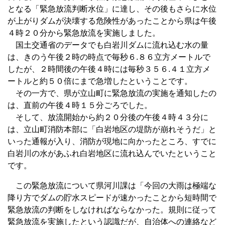
となる「緊急放流判断水位」に達し、その後もさらに水位
が上がりダムが決壊する危険性があったことから県は午後
４時２０分から緊急放流を実施しました。
国土交通省のデータでも白岩川ダムに流れ込む水の量
は、きのう午後２時の時点で毎秒６.８６立方メートルで
したが、２時間後の午後４時には毎秒３５６.４１立方メ
ートルと約５０倍にまで急増したということです。
その一方で、県が立山町に緊急放流の実施を通知したの
は、直前の午後４時１５分ごろでした。
そして、放流開始から約２０分後の午後４時４３分に
は、立山町消防本部に「白岩地区の堤防が崩れそうだ」と
いった通報が入り、消防が現地に向かったところ、すでに
白岩川の水があふれ白岩地区に流れ込んでいたということ
です。
この緊急放流について県河川課は「今回の大雨は極端な
降り方でダムの貯水スピードが速かったことから短時間で
緊急放流の判断をしなければならなかった。規則に従って
緊急放流を実施したという認識だが、自治体への連絡など