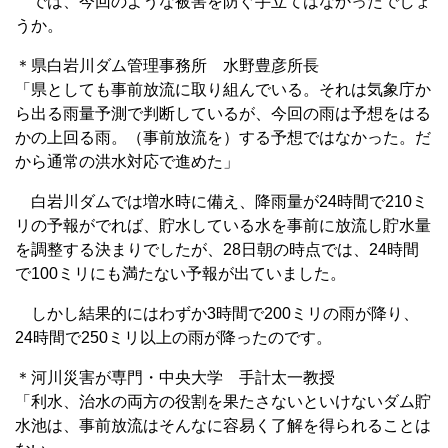
では、今回のような被害を防ぐ手立てはなかったでしょ
うか。
＊県白岩川ダム管理事務所 水野豊彦所長
「県としても事前放流に取り組んでいる。それは気象庁か
ら出る雨量予測で判断しているが、今回の雨は予想をはる
かの上回る雨。（事前放流を）する予想ではなかった。だ
から通常の洪水対応で進めた」
白岩川ダムでは増水時に備え、降雨量が24時間で210ミ
リの予報がでれば、貯水している水を事前に放流し貯水量
を調整する決まりでしたが、28日朝の時点では、24時間
で100ミリにも満たない予報が出ていました。
しかし結果的にはわずか3時間で200ミリの雨が降り、
24時間で250ミリ以上の雨が降ったのです。
＊河川災害が専門・中央大学 手計太一教授
「利水、治水の両方の役割を果たさないといけないダム貯
水池は、事前放流はそんなに容易く了解を得られることは