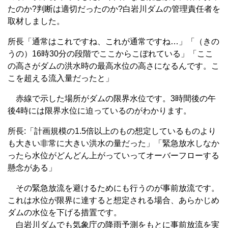
たのか?判断は適切だったのか?白岩川ダムの管理責任者を
取材しました。
所長「通常はこれですね、これが通常ですね…」「（きの
うの）16時30分の段階でここからこぼれている」「ここ
の高さがダムの洪水時の最高水位の高さになるんです。こ
こを超える流入量だったと」
赤線で示した場所がダムの限界水位です。3時間後の午
後4時には限界水位に迫っているのがわかります。
所長:「計画規模の1.5倍以上のもの想定しているものより
も大きい非常に大きい洪水の量だった」「緊急放水しなか
ったら水位がどんどん上がっていってオーバーフローする
懸念がある」
その緊急放流を避けるためにも行うのが事前放流です。
これは水位が限界に達すると想定される場合、あらかじめ
ダムの水位を下げる措置です。
白岩川ダムでも気象庁の降雨予測をもとに事前放流を実