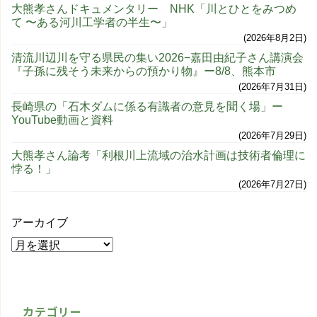
大熊孝さんドキュメンタリー NHK「川とひとをみつめ
て 〜ある河川工学者の半生〜」
2026年8月2日
清流川辺川を守る県民の集い2026−嘉田由紀子さん講演会
『子孫に残そう未来からの預かり物』ー8/8、熊本市
2026年7月31日
長崎県の「石木ダムに係る有識者の意見を聞く場」ー
YouTube動画と資料
2026年7月29日
大熊孝さん論考「利根川上流域の治水計画は技術者倫理に
悖る！」
2026年7月27日
アーカイブ
カテゴリー