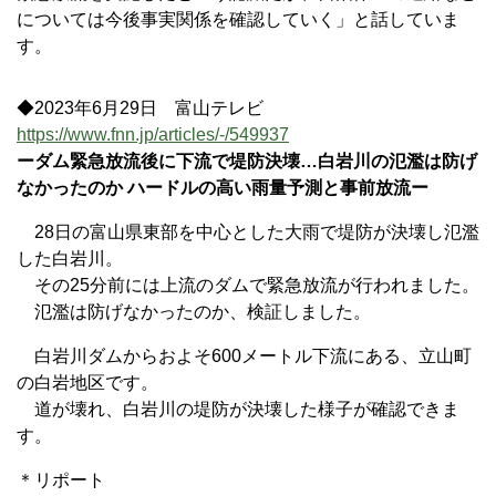
については今後事実関係を確認していく」と話していま
す。
◆2023年6月29日 富山テレビ
https://www.fnn.jp/articles/-/549937
ーダム緊急放流後に下流で堤防決壊…白岩川の氾濫は防げ
なかったのか ハードルの高い雨量予測と事前放流ー
28日の富山県東部を中心とした大雨で堤防が決壊し氾濫
した白岩川。
その25分前には上流のダムで緊急放流が行われました。
氾濫は防げなかったのか、検証しました。
白岩川ダムからおよそ600メートル下流にある、立山町
の白岩地区です。
道が壊れ、白岩川の堤防が決壊した様子が確認できま
す。
＊リポート