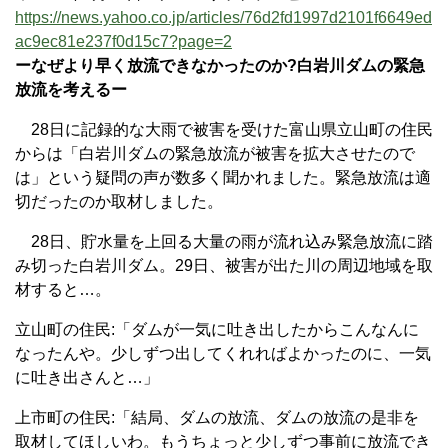
https://news.yahoo.co.jp/articles/76d2fd1997d2101f6649ed
ac9ec81e237f0d15c7?page=2
ーなぜより早く放流できなかったのか?白岩川ダムの緊急
放流を考えるー
28日に記録的な大雨で被害を受けた富山県立山町の住民
からは「白岩川ダムの緊急放流が被害を拡大させたので
は」という疑問の声が数多く聞かれました。緊急放流は適
切だったのか取材しました。
28日、貯水量を上回る大量の雨が流れ込み緊急放流に踏
み切った白岩川ダム。29日、被害が出た川の周辺地域を取
材すると…。
立山町の住民:「ダムが一気に吐き出したからこんなんに
なったんや。少しずつ出してくれればよかったのに、一気
に吐き出さんと…」
上市町の住民:「結局、ダムの放流、ダムの放流の是非を
取材してほしいわ。もうちょっと少しずつ事前に放流でき