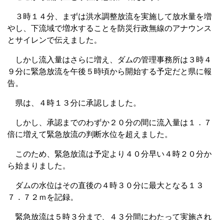
３時１４分、まずは洪水調整放流を実施して放水量を増
やし、下流域で増水することを防災行政無線のアナウンス
とサイレンで伝えました。
しかし流入量はさらに増え、ダムの管理事務所は３時４
９分に緊急放流を午後５時頃から開始する予定だと県に報
告。
県は、４時１３分に承認しました。
しかし、承認までのわずか２０分の間に流入量は１．７
倍に増えて緊急放流の判断水位を超えました。
このため、緊急放流は予定より４０分早い４時２０分か
ら始まりました。
ダムの水位はその直後の４時３０分に最大となる１３
７．７２ｍを記録。
緊急放流は５時３分まで、４３分間にわたって実施され