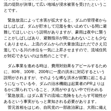
流の堤防が決壊して広い地域が浸水被害を受けたというこ
とです。
緊急放流によって水害が拡大すると、ダムの管理者から
はしばしば、ダムが貯水して氾濫を食い止めている間に避
難してほしいという説明がありますが、豪雨は夜中に襲う
ことがしばしばあり、避難指示が間にあわないことも少な
くありません。上流のダムからの大量放流はただでさえ氾
濫している川の水位を一気に上昇させますので、流域住民
が対応できないのは当然のことです。
ダム事業を進める時は、費用対効果をアピールするため
に、80年、100年、200年に一度の洪水に対応するという
説明がされますが、そのような稀な洪水が頻繁に起こるよ
うになっている今、ダムの治水機能は起業者のPRよりは
るかに限られていること、大雨がやまない中で行われる
「緊急放流」はダム直下の流域に危険をもたらす可能性が
あるという事実がもっと衆知される必要があります。
菅元首相をはじめ、自民党の一部政治家は、大雨に備え