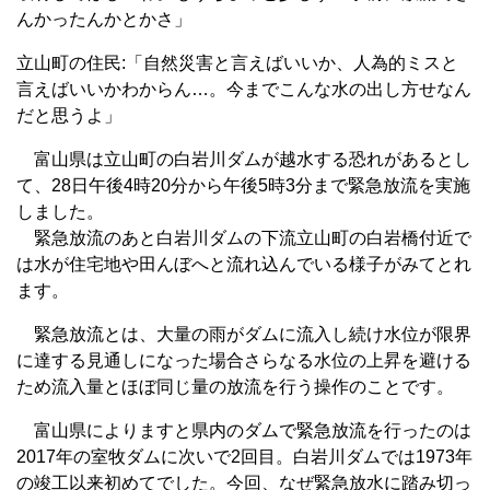
んかったんかとかさ」
立山町の住民:「自然災害と言えばいいか、人為的ミスと
言えばいいかわからん…。今までこんな水の出し方せなん
だと思うよ」
富山県は立山町の白岩川ダムが越水する恐れがあるとし
て、28日午後4時20分から午後5時3分まで緊急放流を実施
しました。
緊急放流のあと白岩川ダムの下流立山町の白岩橋付近で
は水が住宅地や田んぼへと流れ込んでいる様子がみてとれ
ます。
緊急放流とは、大量の雨がダムに流入し続け水位が限界
に達する見通しになった場合さらなる水位の上昇を避ける
ため流入量とほぼ同じ量の放流を行う操作のことです。
富山県によりますと県内のダムで緊急放流を行ったのは
2017年の室牧ダムに次いで2回目。白岩川ダムでは1973年
の竣工以来初めてでした。今回、なぜ緊急放水に踏み切っ