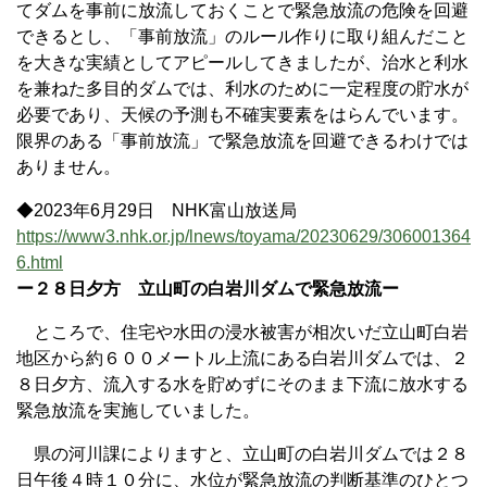
てダムを事前に放流しておくことで緊急放流の危険を回避
できるとし、「事前放流」のルール作りに取り組んだこと
を大きな実績としてアピールしてきましたが、治水と利水
を兼ねた多目的ダムでは、利水のために一定程度の貯水が
必要であり、天候の予測も不確実要素をはらんでいます。
限界のある「事前放流」で緊急放流を回避できるわけでは
ありません。
◆2023年6月29日 NHK富山放送局
https://www3.nhk.or.jp/lnews/toyama/20230629/306001364
6.html
ー２８日夕方 立山町の白岩川ダムで緊急放流ー
ところで、住宅や水田の浸水被害が相次いだ立山町白岩
地区から約６００メートル上流にある白岩川ダムでは、２
８日夕方、流入する水を貯めずにそのまま下流に放水する
緊急放流を実施していました。
県の河川課によりますと、立山町の白岩川ダムでは２８
日午後４時１０分に、水位が緊急放流の判断基準のひとつ