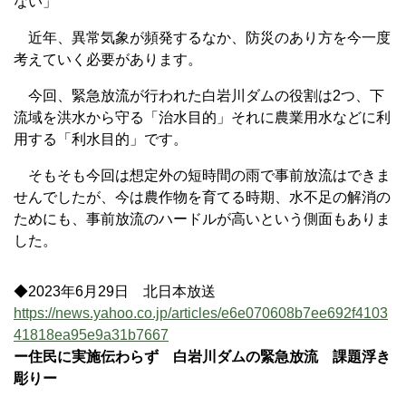
ない」
近年、異常気象が頻発するなか、防災のあり方を今一度
考えていく必要があります。
今回、緊急放流が行われた白岩川ダムの役割は2つ、下
流域を洪水から守る「治水目的」それに農業用水などに利
用する「利水目的」です。
そもそも今回は想定外の短時間の雨で事前放流はできま
せんでしたが、今は農作物を育てる時期、水不足の解消の
ためにも、事前放流のハードルが高いという側面もありま
した。
◆2023年6月29日 北日本放送
https://news.yahoo.co.jp/articles/e6e070608b7ee692f4103
41818ea95e9a31b7667
ー住民に実施伝わらず 白岩川ダムの緊急放流 課題浮き
彫りー