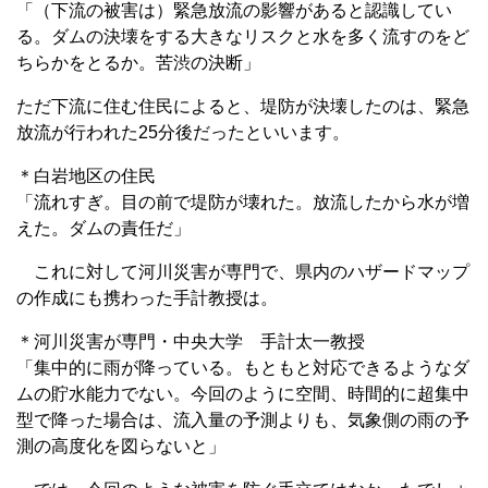
「（下流の被害は）緊急放流の影響があると認識してい
る。ダムの決壊をする大きなリスクと水を多く流すのをど
ちらかをとるか。苦渋の決断」
ただ下流に住む住民によると、堤防が決壊したのは、緊急
放流が行われた25分後だったといいます。
＊白岩地区の住民
「流れすぎ。目の前で堤防が壊れた。放流したから水が増
えた。ダムの責任だ」
これに対して河川災害が専門で、県内のハザードマップ
の作成にも携わった手計教授は。
＊河川災害が専門・中央大学 手計太一教授
「集中的に雨が降っている。もともと対応できるようなダ
ムの貯水能力でない。今回のように空間、時間的に超集中
型で降った場合は、流入量の予測よりも、気象側の雨の予
測の高度化を図らないと」