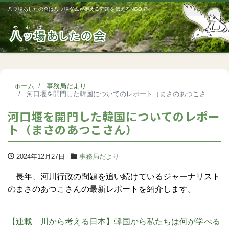
八ッ場あしたの会は八ッ場ダムが抱える問題を伝えるNGOです
Me
ホーム
事務局だより
河口堰を開門した韓国についてのレポート（まさのあつこさん）
河口堰を開門した韓国についてのレポー
ト（まさのあつこさん）
2024年12月27日
事務局だより
長年、河川行政の問題を追い続けているジャーナリスト
のまさのあつこさんの最新レポートを紹介します。
【連載 川から考える日本】韓国から私たちは何が学べる