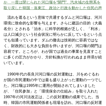
か 一度は閉じられた河口堰を“開門”、汽水域の生態系を
取り戻した韓国・洛東江、政治と行政を動かした住民の声
流れを遮るという意味で共通するダムと河口堰は、河川
環境に致命的な影響を与えます。さらに建設の目的（大義
名分）とされる「治水」に科学的根拠が乏しく、「利水」
は人口減少という社会状況に明らかに反しているという点
でも似通っています。ダムの撤去は技術的に容易ではな
く、財政的にも大きな負担を伴いますが、河口堰の開門は
容易です。ところが、わが国では過去の事業を見直すこと
に多くの圧力がかかり、方針転換が行われぬまま停滞が続
いています。
1990年代の長良川河口堰の反対運動は、川をめぐるわ
が国の市民運動の中では最も盛り上がった運動の一つでし
た。河口堰は1995年に運用が開始されてしまいました
が、「住民参加」と「環境保全の仕組み」を取り入れた
1997年の河川法改正は、この反対運動の成果でした。当
時、韓国の市民運動関係者も現場を訪れ、河口堰の反対運