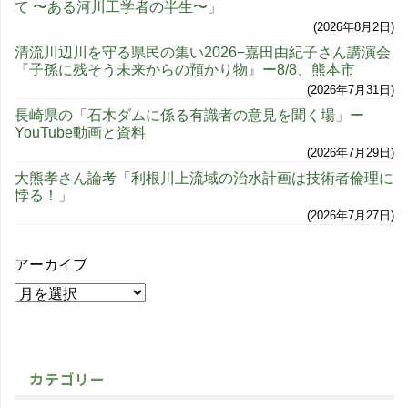
て 〜ある河川工学者の半生〜」
2026年8月2日
清流川辺川を守る県民の集い2026−嘉田由紀子さん講演会
『子孫に残そう未来からの預かり物』ー8/8、熊本市
2026年7月31日
長崎県の「石木ダムに係る有識者の意見を聞く場」ー
YouTube動画と資料
2026年7月29日
大熊孝さん論考「利根川上流域の治水計画は技術者倫理に
悖る！」
2026年7月27日
アーカイブ
カテゴリー