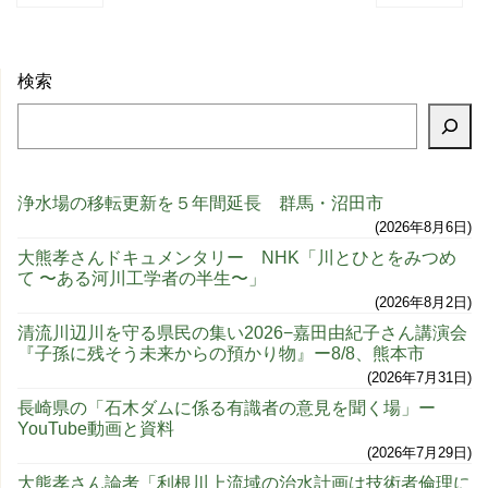
検索
浄水場の移転更新を５年間延長 群馬・沼田市
2026年8月6日
大熊孝さんドキュメンタリー NHK「川とひとをみつめ
て 〜ある河川工学者の半生〜」
2026年8月2日
清流川辺川を守る県民の集い2026−嘉田由紀子さん講演会
『子孫に残そう未来からの預かり物』ー8/8、熊本市
2026年7月31日
長崎県の「石木ダムに係る有識者の意見を聞く場」ー
YouTube動画と資料
2026年7月29日
大熊孝さん論考「利根川上流域の治水計画は技術者倫理に