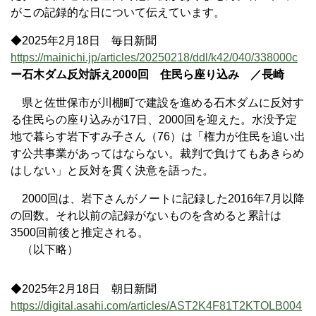
がこの記録的な日について伝えています。
◆2025年2月18日 毎日新聞
https://mainichi.jp/articles/20250218/ddl/k42/040/338000c
ー石木ダム反対訴え2000回 住民ら座り込み ／長崎
県と佐世保市が川棚町で建設を進める石木ダムに反対す
る住民らの座り込みが17日、2000回を迎えた。水没予定
地で暮らす岩下すみ子さん（76）は「権力が住民を追い出
す公共事業があってはならない。裁判で負けてもあきらめ
はしない」と反対を貫く決意を語った。
2000回は、岩下さんがノートに記録した2016年7月以降
の回数。それ以前の記録がないものを含めると累計は
3500回前後と推定される。
（以下略）
◆2025年2月18日 朝日新聞
https://digital.asahi.com/articles/AST2K4F81T2KTOLB004