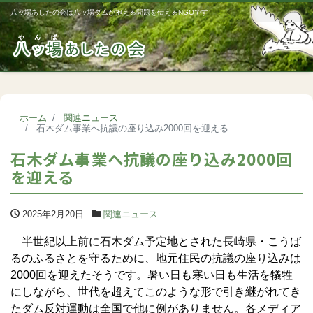
八ッ場あしたの会は八ッ場ダムが抱える問題を伝えるNGOです
Me
ホーム
関連ニュース
石木ダム事業へ抗議の座り込み2000回を迎える
石木ダム事業へ抗議の座り込み2000回
を迎える
2025年2月20日
関連ニュース
半世紀以上前に石木ダム予定地とされた長崎県・こうば
るのふるさとを守るために、地元住民の抗議の座り込みは
2000回を迎えたそうです。暑い日も寒い日も生活を犠牲
にしながら、世代を超えてこのような形で引き継がれてき
たダム反対運動は全国で他に例がありません。各メディア