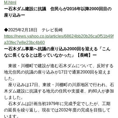
M.html
ー石木ダム建設に抗議 住民らが2016年以降2000回目の
座り込みー
◆2025年2月18日 テレビ長崎
https://news.yahoo.co.jp/articles/68624bb20b26ca0f51b49f
a33fec7e8e23bc4b60
ー石木ダム事業へ抗議の座り込み2000回を迎える「こん
なに長くなるとは思っていなかった」【長崎】ー
東彼・川棚町で建設が進む石木ダムについて、反対する
地元住民の抗議の座り込みが17日で通算2000回を迎えま
した。
座り込みは17日、東彼・川棚町の川原地区で行われ、石
木ダム建設に抗議する地元の住民や支援者、約80人が参加
しました。
石木ダムは計画当初1979年に完成予定でしたが、工期
の延長を繰り返し、現在では2032年度の完成を目指して
います。