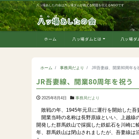
八ッ場あしたの会は八ッ場ダムが抱える問題を伝えるNGOです
ホーム
八ッ場ダムとは
八ッ場ダ
ホーム
事務局だより
JR吾妻線、開業80周年を
JR吾妻線、開業80周年を祝う
2025年8月4日
事務局だより
敗戦の年、1945年元旦に運行を開始した吾
開業当時の名称は長野原線といい、上越線の
開発した群馬鉄山で採掘した鉄鉱石を川崎に輸
年、群馬鉄山は閉山されましたが、吾妻線は