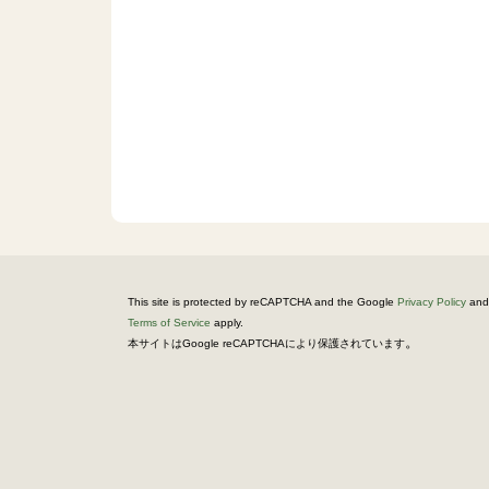
This site is protected by reCAPTCHA and the Google
Privacy Policy
and
Terms of Service
apply.
。
本サイトはGoogle reCAPTCHAにより保護されています