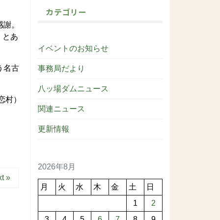
カテゴリー
感謝。
」とあ
イベントのお知らせ
う名古
事務局だより
八ッ場ダムニュース
恋村）
関連ニュース
更新情報
2026年8月
t »
月
火
水
木
金
土
日
1
2
3
4
5
6
7
8
9