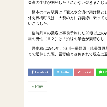
央高の生徒が開発した「焼かない焼きまんじ
橋本のぞみ駅長は「観光や交流の架け橋とし
外丸茂樹町長は「大勢の方に吾妻線に乗って
いさつした。
臨時列車の乗客は事前予約した20歳以上の
屋の男性（６２）は「沿線の景色が素晴らし
吾妻線は1945年、渋川ー長野原（現長野原
まで延伸した際、吾妻線と改称されて現在に
Facebook
Twitter
Pocket
LI
« Prev