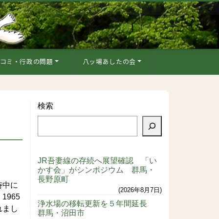
コミ・行政の問題
八ッ場あしたの会
検索
JR吾妻線の存続へ展望確認 「い
かす会」がシンポジウム 群馬・
長野原町
時中に
2026年8月7日
965
浄水場の移転更新を５年間延長
れまし
群馬・沼田市