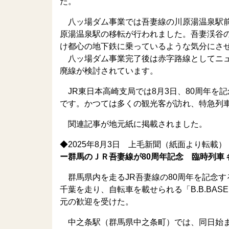
た。
八ッ場ダム事業では吾妻線の川原湯温泉駅前
原湯温泉駅の移転が行われました。吾妻渓谷
け都心の地下鉄に乗っているような気分にさ
八ッ場ダム事業完了後は赤字路線としてニュ
廃線が検討されています。
JR東日本高崎支局では8月3日、80周年を
です。かつては多くの観光客が訪れ、特急列
関連記事が地元紙に掲載されました。
◆2025年8月3日 上毛新聞（紙面より転載）
ー群馬のＪＲ吾妻線が80周年記念 臨時列車
群馬県内を走るJR吾妻線の80周年を記念す
千葉を走り、自転車を載せられる「B.B.BA
元の歓迎を受けた。
中之条駅（群馬県中之条町）では、同日始ま