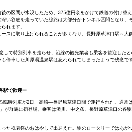
後の区間が水没したため、375億円余をかけて鉄道の付け替
の深い谷底を走っていた線路は大部分がトンネル区間となり、
せられます。
ースに取り上げられることが多くなり、長野原草津口駅～大
記念して特別列車を走らせ、沿線の観光業者も乗客を歓迎したと
車も停車した川原湯温泉駅は忘れられてしまったようで残念で
 各駅で歓迎ー
る臨時列車が2日、高崎―長野原草津口間で運行された。通常
SE」が群馬に初登場。乗客は渋川、中之条、長野原草津口の各
った祇園祭のおはやしで出迎えた。駅のロータリーではあが