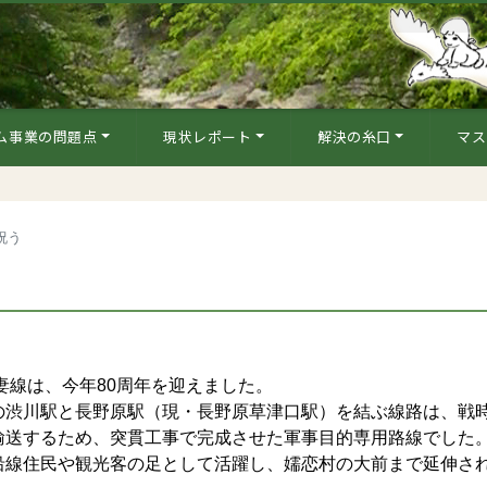
ム事業の問題点
現状レポート
解決の糸口
マス
祝う
妻線は、今年80周年を迎えました。
渋川駅と長野原駅（現・長野原草津口駅）を結ぶ線路は、戦
送するため、突貫工事で完成させた軍事目的専用路線でした。1
沿線住民や観光客の足として活躍し、嬬恋村の大前まで延伸さ