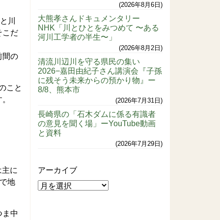
2026年8月6日
大熊孝さんドキュメンタリー
えと川
NHK「川とひとをみつめて 〜ある
そこだ
河川工学者の半生〜」
2026年8月2日
前間の
清流川辺川を守る県民の集い
2026−嘉田由紀子さん講演会『子孫
に残そう未来からの預かり物』ー
のこと
8/8、熊本市
す。
2026年7月31日
長崎県の「石木ダムに係る有識者
の意見を聞く場」ーYouTube動画
と資料
2026年7月29日
は主に
アーカイブ
駅で地
つま中