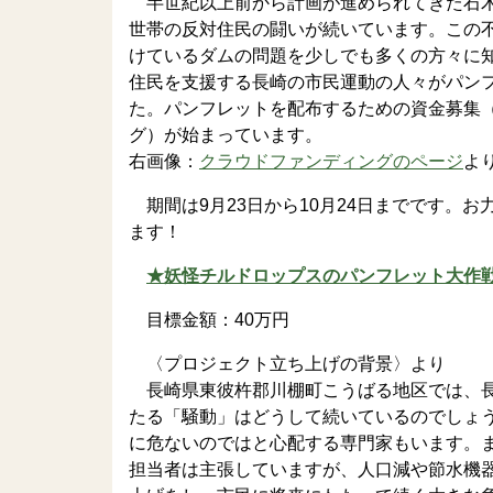
半世紀以上前から計画が進められてきた石木
世帯の反対住民の闘いが続いています。この
けているダムの問題を少しでも多くの方々に
住民を支援する長崎の市民運動の人々がパン
た。パンフレットを配布するための資金募集
グ）が始まっています。
右画像：
クラウドファンディングのページ
よ
期間は9月23日から10月24日までです。お
ます！
★妖怪チルドロップスのパンフレット大作
目標金額：40万円
〈プロジェクト立ち上げの背景〉より
長崎県東彼杵郡川棚町こうばる地区では、長
たる「騒動」はどうして続いているのでしょ
に危ないのではと心配する専門家もいます。
担当者は主張していますが、人口減や節水機器