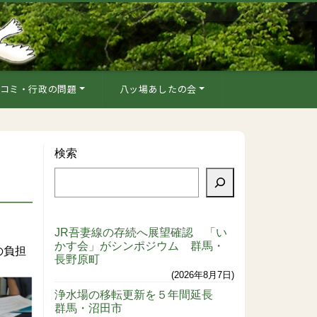
コミ・行政の問題
八ッ場あしたの会
検索
JR吾妻線の存続へ展望確認 「い
かす会」がシンポジウム 群馬・
の負担
長野原町
2026年8月7日
浄水場の移転更新を５年間延長
群馬・沼田市