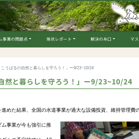
ム事業の問題点
現状レポート
解決の糸口
マス
うばるの自然と暮らしを守ろう！」ー9/23~10/24
と暮らしを守ろう！」ー9/23~10/24
進めた結果、全国の水道事業が過大な設備投資、維持管理費
ム事業が今も強引に推