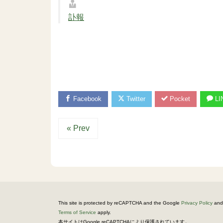
訃報
Facebook
Twitter
Pocket
LI
« Prev
This site is protected by reCAPTCHA and the Google
Privacy Policy
and
Terms of Service
apply.
。
本サイトはGoogle reCAPTCHAにより保護されています