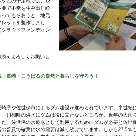
ダムの予定地では、13
不要で不幸を生み出し続
知ってもらおうと、地元
フレットを製作しまし
（クラウドファンディン
り
力添えよろしくお願いし
戦！長崎・こうばるの自然と暮らしを守ろう！
崎県や佐世保市によるダム建設が進められています。半世紀
う。川棚町の洪水にダムは役に立たないどころか、近年の大雨
また、佐世保の水道水として利用するためにダムが必要と佐世
の普及で確実に水の需要は減り続けています。しかも27.5％