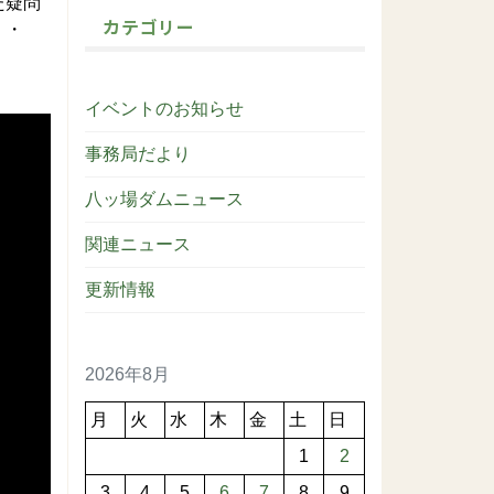
た疑問
カテゴリー
・・
イベントのお知らせ
事務局だより
八ッ場ダムニュース
関連ニュース
更新情報
2026年8月
月
火
水
木
金
土
日
1
2
3
4
5
6
7
8
9