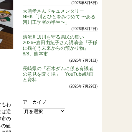
2026年8月6日
大熊孝さんドキュメンタリー
NHK「川とひとをみつめて 〜ある
河川工学者の半生〜」
2026年8月2日
清流川辺川を守る県民の集い
2026−嘉田由紀子さん講演会『子孫
に残そう未来からの預かり物』ー
8/8、熊本市
2026年7月31日
長崎県の「石木ダムに係る有識者
の意見を聞く場」ーYouTube動画
と資料
2026年7月29日
アーカイブ
にもわ
では逆
保市の
もの値