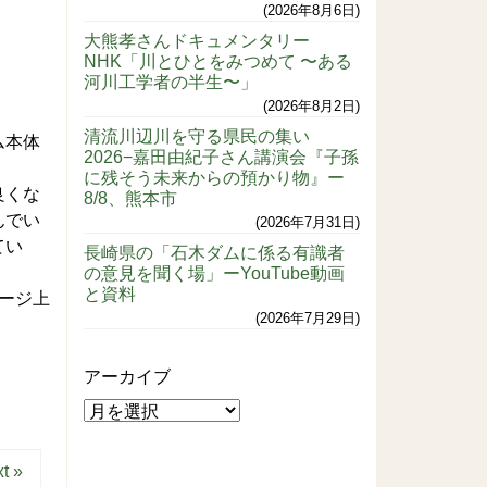
2026年8月6日
大熊孝さんドキュメンタリー
NHK「川とひとをみつめて 〜ある
河川工学者の半生〜」
2026年8月2日
清流川辺川を守る県民の集い
ム本体
2026−嘉田由紀子さん講演会『子孫
に残そう未来からの預かり物』ー
良くな
8/8、熊本市
んでい
2026年7月31日
てい
長崎県の「石木ダムに係る有識者
の意見を聞く場」ーYouTube動画
と資料
ージ上
2026年7月29日
アーカイブ
t »