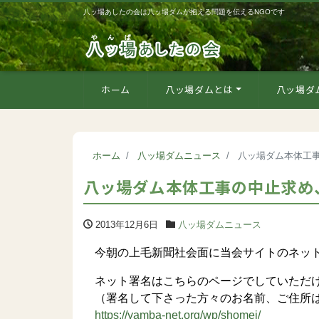
八ッ場あしたの会は八ッ場ダムが抱える問題を伝えるNGOです
ホーム
八ッ場ダムとは
八ッ場ダ
ホーム
八ッ場ダムニュース
八ッ場ダム本体工
八ッ場ダム本体工事の中止求め
2013年12月6日
八ッ場ダムニュース
今朝の上毛新聞社会面に当会サイトのネット
ネット署名はこちらのページでしていただ
（署名して下さった方々のお名前、ご住所は
https://yamba-net.org/wp/shomei/