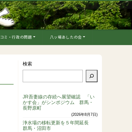
コミ・行政の問題
八ッ場あしたの会
検索
JR吾妻線の存続へ展望確認 「い
かす会」がシンポジウム 群馬・
長野原町
2026年8月7日
浄水場の移転更新を５年間延長
群馬・沼田市