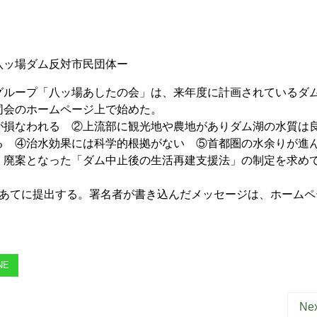
ッ場ダム反対市民団体ー
ループ「八ッ場あしたの会」は、来年度に計画されているダ
同会のホームページ上で始めた。
損なわれる ②上流部に観光地や農地がありダム湖の水質は
る ④治水効果には科学的根拠がない ⑤首都圏の水余りが進
、廃案となった「ダム中止後の生活再建支援法」の制定を求め
あてに提出する。署名者が書き込んだメッセージは、ホームペ
NE
Nex