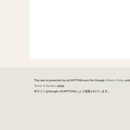
This site is protected by reCAPTCHA and the Google
Privacy Policy
and
Terms of Service
apply.
。
本サイトはGoogle reCAPTCHAにより保護されています