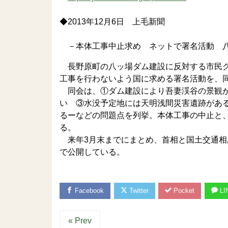
◆2013年12月6日 上毛新聞
－本体工事中止求め ネットで署名活動 八
長野原町の八ッ場ダム建設に反対する市民グ
工事を行わないよう国に求める署名活動を、
同会は、①ダム建設により吾妻渓谷の景観が
い ③水没予定地には天明浅間災害遺跡があ
るーなどの問題点を列挙。本体工事の中止と
る。
来年3月末までにまとめ、首相と国土交通相
で公開している。
Facebook
Twitter
Pocket
LI
« Prev