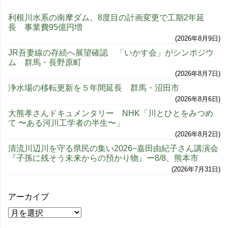
利根川水系の南摩ダム、8度目の計画変更で工期2年延
長 事業費95億円増
2026年8月9日
JR吾妻線の存続へ展望確認 「いかす会」がシンポジウ
ム 群馬・長野原町
2026年8月7日
浄水場の移転更新を５年間延長 群馬・沼田市
2026年8月6日
大熊孝さんドキュメンタリー NHK「川とひとをみつめ
て 〜ある河川工学者の半生〜」
2026年8月2日
清流川辺川を守る県民の集い2026−嘉田由紀子さん講演会
『子孫に残そう未来からの預かり物』ー8/8、熊本市
2026年7月31日
アーカイブ