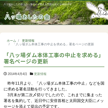
八ッ場あしたの会は八ッ場ダムが抱える問題を伝えるNGOです
Me
ホーム
更新情報
「八ッ場ダム本体工事の中止を求める」署名ページの更新
「八ッ場ダム本体工事の中止を求める」
署名ページの更新
2014年4月4日
更新情報
昨年11月より、「八ッ場ダム本体工事の中止」などを国
に求める署名活動を行ってきました。
3月末が第二次〆切りでしたので、これまでに集まった
署名を集約して、近日中に安倍首相と太田国交大臣にメッ
セージを添えて提出の予定です。