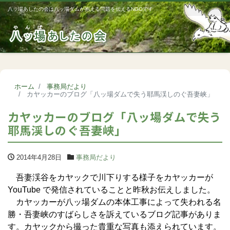
八ッ場あしたの会は八ッ場ダムが抱える問題を伝えるNGOです
Me
ホーム
事務局だより
カヤッカーのブログ「八ッ場ダムで失う耶馬渓しのぐ吾妻峡」
カヤッカーのブログ「八ッ場ダムで失う
耶馬渓しのぐ吾妻峡」
2014年4月28日
事務局だより
吾妻渓谷をカヤックで川下りする様子をカヤッカーが
YouTube で発信されていることと昨秋お伝えしました。
カヤッカーが八ッ場ダムの本体工事によって失われる名
勝・吾妻峡のすばらしさを訴えているブログ記事がありま
す。カヤックから撮った貴重な写真も添えられています。