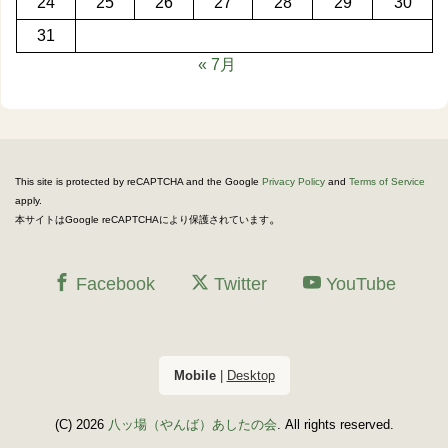
24
25
26
27
28
29
30
31
« 7月
This site is protected by reCAPTCHA and the Google
Privacy Policy
and
Terms of Service
apply.
。
本サイトはGoogle reCAPTCHAにより保護されています
Facebook
Twitter
YouTube
Mobile
|
Desktop
(C) 2026
八ッ場（やんば）あしたの会
. All rights reserved.