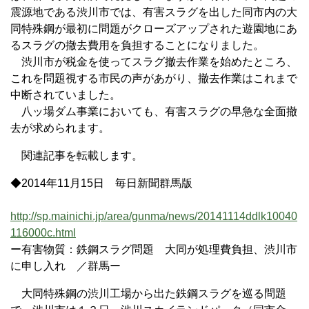
震源地である渋川市では、有害スラグを出した同市内の大
同特殊鋼が最初に問題がクローズアップされた遊園地にあ
るスラグの撤去費用を負担することになりました。
渋川市が税金を使ってスラグ撤去作業を始めたところ、
これを問題視する市民の声があがり、撤去作業はこれまで
中断されていました。
八ッ場ダム事業においても、有害スラグの早急な全面撤
去が求められます。
関連記事を転載します。
◆2014年11月15日 毎日新聞群馬版
http://sp.mainichi.jp/area/gunma/news/20141114ddlk10040
116000c.html
ー有害物質：鉄鋼スラグ問題 大同が処理費負担、渋川市
に申し入れ ／群馬ー
大同特殊鋼の渋川工場から出た鉄鋼スラグを巡る問題