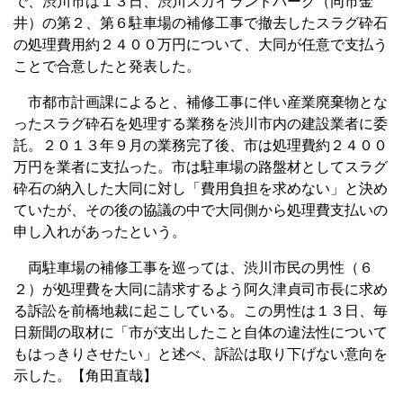
で、渋川市は１３日、渋川スカイランドパーク（同市金
井）の第２、第６駐車場の補修工事で撤去したスラグ砕石
の処理費用約２４００万円について、大同が任意で支払う
ことで合意したと発表した。
市都市計画課によると、補修工事に伴い産業廃棄物とな
ったスラグ砕石を処理する業務を渋川市内の建設業者に委
託。２０１３年９月の業務完了後、市は処理費約２４００
万円を業者に支払った。市は駐車場の路盤材としてスラグ
砕石の納入した大同に対し「費用負担を求めない」と決め
ていたが、その後の協議の中で大同側から処理費支払いの
申し入れがあったという。
両駐車場の補修工事を巡っては、渋川市民の男性（６
２）が処理費を大同に請求するよう阿久津貞司市長に求め
る訴訟を前橋地裁に起こしている。この男性は１３日、毎
日新聞の取材に「市が支出したこと自体の違法性について
もはっきりさせたい」と述べ、訴訟は取り下げない意向を
示した。【角田直哉】