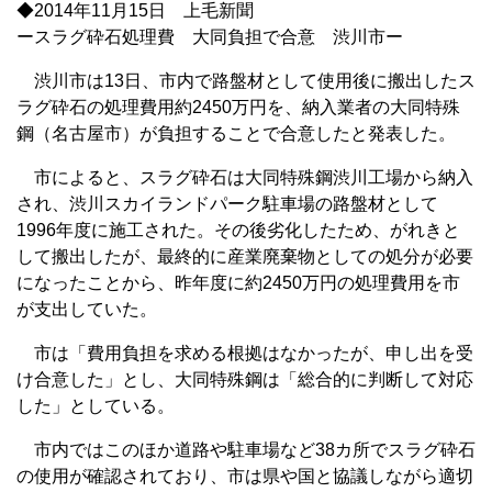
◆2014年11月15日 上毛新聞
ースラグ砕石処理費 大同負担で合意 渋川市ー
渋川市は13日、市内で路盤材として使用後に搬出したス
ラグ砕石の処理費用約2450万円を、納入業者の大同特殊
鋼（名古屋市）が負担することで合意したと発表した。
市によると、スラグ砕石は大同特殊鋼渋川工場から納入
され、渋川スカイランドパーク駐車場の路盤材として
1996年度に施工された。その後劣化したため、がれきと
して搬出したが、最終的に産業廃棄物としての処分が必要
になったことから、昨年度に約2450万円の処理費用を市
が支出していた。
市は「費用負担を求める根拠はなかったが、申し出を受
け合意した」とし、大同特殊鋼は「総合的に判断して対応
した」としている。
市内ではこのほか道路や駐車場など38カ所でスラグ砕石
の使用が確認されており、市は県や国と協議しながら適切