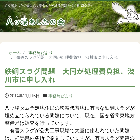
八ッ場あしたの会は八ッ場ダムが抱える問題を伝えるNGOです
Me
ホーム
事務局だより
鉄鋼スラグ問題 大同が処理費負担、渋川市に申し入れ
鉄鋼スラグ問題 大同が処理費負担、渋
川市に申し入れ
2014年11月15日
事務局だより
八ッ場ダム予定地住民の移転代替地に有害な鉄鋼スラグが
埋め立てられている問題について、現在、国交省関東地方
整備局は調査を行っています。
有害スラグが公共工事現場で大量に使われていた問題
は、群馬県内各所で発覚していますが、有害スラグ問題の