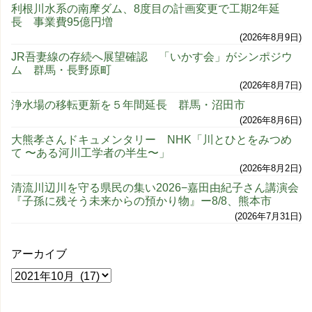
利根川水系の南摩ダム、8度目の計画変更で工期2年延
長 事業費95億円増
2026年8月9日
JR吾妻線の存続へ展望確認 「いかす会」がシンポジウ
ム 群馬・長野原町
2026年8月7日
浄水場の移転更新を５年間延長 群馬・沼田市
2026年8月6日
大熊孝さんドキュメンタリー NHK「川とひとをみつめ
て 〜ある河川工学者の半生〜」
2026年8月2日
清流川辺川を守る県民の集い2026−嘉田由紀子さん講演会
『子孫に残そう未来からの預かり物』ー8/8、熊本市
2026年7月31日
アーカイブ