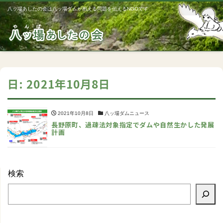
八ッ場あしたの会は八ッ場ダムが抱える問題を伝えるNGOです
Me
日:
2021年10月8日
2021年10月8日
八ッ場ダムニュース
長野原町、過疎法対象指定でダムや自然生かした発展
計画
検索