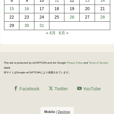
8
9
10
11
12
13
14
15
16
17
18
19
20
21
22
23
24
25
26
27
28
29
30
31
« 4月
6月 »
This site is protected by reCAPTCHA and the Google
Privacy Policy
and
Terms of Service
apply.
。
本サイトはGoogle reCAPTCHAにより保護されています
Facebook
Twitter
YouTube
Mobile
|
Desktop