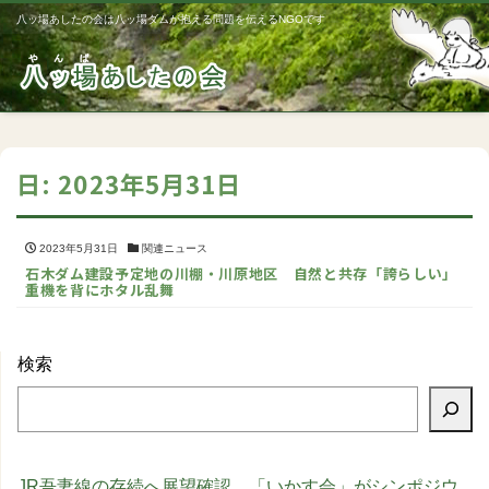
八ッ場あしたの会は八ッ場ダムが抱える問題を伝えるNGOです
Me
日:
2023年5月31日
2023年5月31日
関連ニュース
石木ダム建設予定地の川棚・川原地区 自然と共存「誇らしい」
重機を背にホタル乱舞
検索
JR吾妻線の存続へ展望確認 「いかす会」がシンポジウ