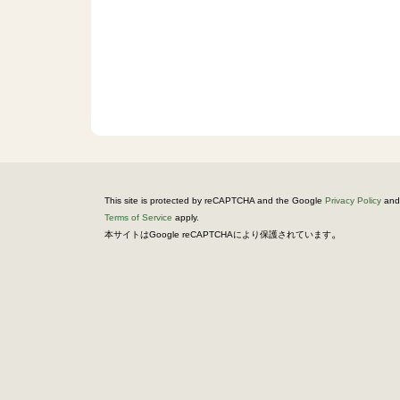
This site is protected by reCAPTCHA and the Google
Privacy Policy
and
Terms of Service
apply.
。
本サイトはGoogle reCAPTCHAにより保護されています