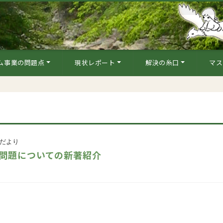
ム事業の問題点
現状レポート
解決の糸口
マス
だより
問題についての新著紹介