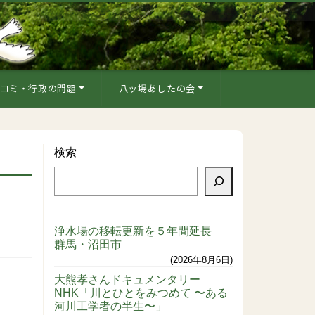
コミ・行政の問題
八ッ場あしたの会
検索
浄水場の移転更新を５年間延長
群馬・沼田市
2026年8月6日
大熊孝さんドキュメンタリー
NHK「川とひとをみつめて 〜ある
河川工学者の半生〜」