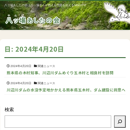
八ッ場あしたの会は八ッ場ダムが抱える問題を伝えるNGOです
Me
日:
2024年4月20日
2024年4月20日
関連ニュース
熊本県の木村知事、川辺川ダムめぐり五木村と相良村を訪問
2024年4月20日
関連ニュース
川辺川ダムの水没予定地かかえる熊本県五木村、ダム建設に同意へ
検索