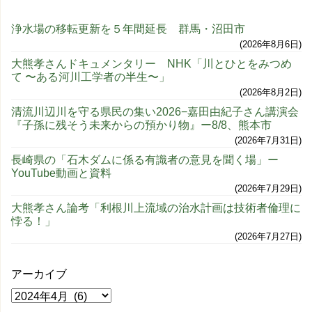
浄水場の移転更新を５年間延長 群馬・沼田市
2026年8月6日
大熊孝さんドキュメンタリー NHK「川とひとをみつめ
て 〜ある河川工学者の半生〜」
2026年8月2日
清流川辺川を守る県民の集い2026−嘉田由紀子さん講演会
『子孫に残そう未来からの預かり物』ー8/8、熊本市
2026年7月31日
長崎県の「石木ダムに係る有識者の意見を聞く場」ー
YouTube動画と資料
2026年7月29日
大熊孝さん論考「利根川上流域の治水計画は技術者倫理に
悖る！」
2026年7月27日
アーカイブ