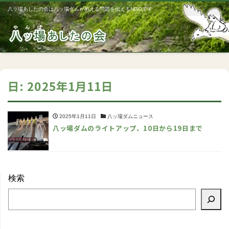
八ッ場あしたの会は八ッ場ダムが抱える問題を伝えるNGOです
Me
日:
2025年1月11日
2025年1月11日
八ッ場ダムニュース
八ッ場ダムのライトアップ、10日から19日まで
検索