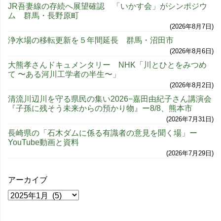
JR吾妻線の存続へ展望確認 「いかす会」がシンポジウ
ム 群馬・長野原町
2026年8月7日
浄水場の移転更新を５年間延長 群馬・沼田市
2026年8月6日
大熊孝さんドキュメンタリー NHK「川とひとをみつめ
て 〜ある河川工学者の半生〜」
2026年8月2日
清流川辺川を守る県民の集い2026−嘉田由紀子さん講演会
『子孫に残そう未来からの預かり物』ー8/8、熊本市
2026年7月31日
長崎県の「石木ダムに係る有識者の意見を聞く場」ー
YouTube動画と資料
2026年7月29日
アーカイブ