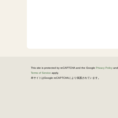
This site is protected by reCAPTCHA and the Google
Privacy Policy
and
Terms of Service
apply.
。
本サイトはGoogle reCAPTCHAにより保護されています