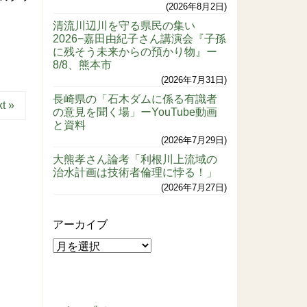
2026年8月2日
清流川辺川を守る県民の集い
2026−嘉田由紀子さん講演会『子孫
に残そう未来からの預かり物』ー
8/8、熊本市
2026年7月31日
長崎県の「石木ダムに係る有識者
t »
の意見を聞く場」ーYouTube動画
と資料
2026年7月29日
大熊孝さん論考「利根川上流域の
治水計画は技術者倫理に悖る！」
2026年7月27日
アーカイブ