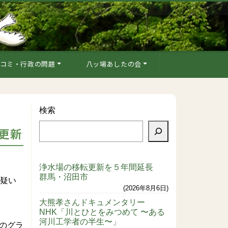
コミ・行政の問題
八ッ場あしたの会
検索
を更新
浄水場の移転更新を５年間延長
群馬・沼田市
の疑い
2026年8月6日
大熊孝さんドキュメンタリー
NHK「川とひとをみつめて 〜ある
河川工学者の半生〜」
のグラ