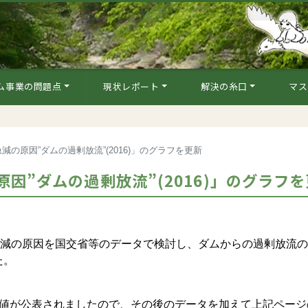
ム事業の問題点
現状レポート
解決の糸口
マス
の原因”ダムの過剰放流”(2016)」のグラフを更新
因”ダムの過剰放流”(2016)」のグラフ
急減の原因を国交省等のデータで検討し、ダムからの過剰放流
た。
値が公表されましたので、その後のデータを加えて上記ページ