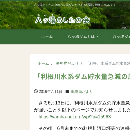
八ッ場あしたの会は八ッ場ダムが抱える問題を伝えるNGOです
ホーム
八ッ場ダムとは
八ッ場ダ
ホーム
事務局だより
「利根川水系ダム貯水量急減
「利根川水系ダム貯水量急減の原
2016年7月1日
事務局だより
さる6月13日に、利根川水系ダムの貯水量
が強いことを以下のページでお知らせしまし
https://yamba-net.org/wp/?p=15963
その後、6月末までの利根川河口堰等の速報