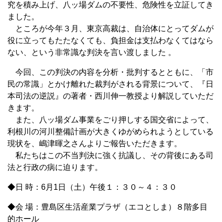
究を積み上げ、八ッ場ダムの不要性、危険性を立証してき
ました。
ところが今年３月、東京高裁は、自治体にとってダムが
役に立ってもたたなくても、負担金は支払わなくてはなら
ない、という非常識な判決を言い渡しました 。
今回、この判決の内容を分析・批判するとともに、「市
民の常識」とかけ離れた裁判がされる背景について、『日
本司法の逆説』の著者・西川伸一教授より解説していただ
きます。
また、八ッ場ダム事業をごり押しする国交省によって、
利根川の河川整備計画が大きくゆがめられようとしている
現状を、嶋津暉之さんよりご報告いただきます。
私たちはこの不当判決に強く抗議し、その背後にある司
法と行政の病に迫ります。
◆日 時：6月1日（土）午後１：３０～４：３０
◆会 場：豊島区生活産業プラザ（エコとしま）８階多目
的ホール