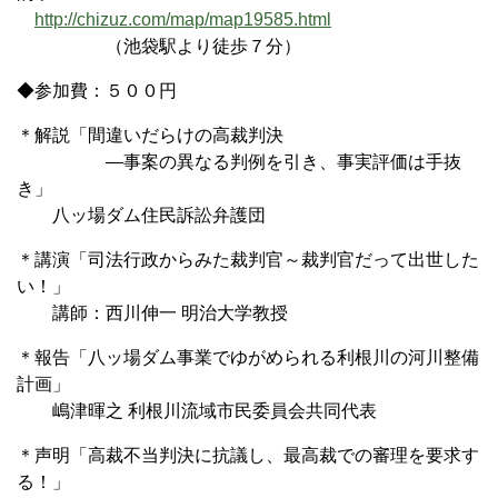
http://chizuz.com/map/map19585.html
（池袋駅より徒歩７分）
◆参加費：５００円
＊解説「間違いだらけの高裁判決
―事案の異なる判例を引き、事実評価は手抜
き」
八ッ場ダム住民訴訟弁護団
＊講演「司法行政からみた裁判官～裁判官だって出世した
い！」
講師：西川伸一 明治大学教授
＊報告「八ッ場ダム事業でゆがめられる利根川の河川整備
計画」
嶋津暉之 利根川流域市民委員会共同代表
＊声明「高裁不当判決に抗議し、最高裁での審理を要求す
る！」