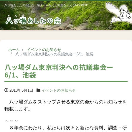
八ッ場あしたの会は八ッ場ダムが抱える問題を伝えるNGOです
Me
ホーム
イベントのお知らせ
八ッ場ダム東京判決への抗議集会ー6/1、池袋
八ッ場ダム東京判決への抗議集会ー
6/1、池袋
2013年5月1日
イベントのお知らせ
八ッ場ダムをストップさせる東京の会からのお知らせを
転載します。
～～～
８年余にわたり、私たちは次々と新たな資料、調査・研