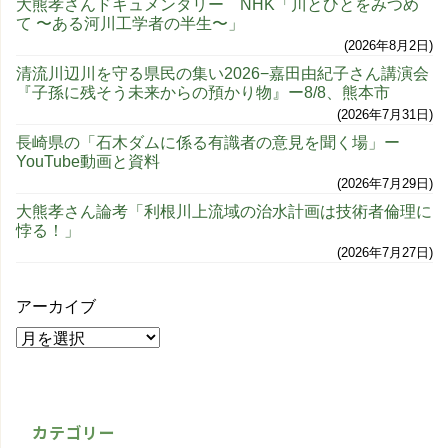
大熊孝さんドキュメンタリー NHK「川とひとをみつめ
て 〜ある河川工学者の半生〜」
2026年8月2日
清流川辺川を守る県民の集い2026−嘉田由紀子さん講演会
『子孫に残そう未来からの預かり物』ー8/8、熊本市
2026年7月31日
長崎県の「石木ダムに係る有識者の意見を聞く場」ー
YouTube動画と資料
2026年7月29日
大熊孝さん論考「利根川上流域の治水計画は技術者倫理に
悖る！」
2026年7月27日
アーカイブ
カテゴリー