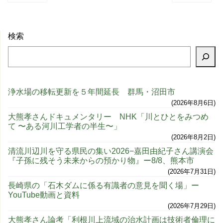
検索
浄水場の移転更新を５年間延長 群馬・沼田市
2026年8月6日
大熊孝さんドキュメンタリー NHK「川とひとをみつめ
て 〜ある河川工学者の半生〜」
2026年8月2日
清流川辺川を守る県民の集い2026−嘉田由紀子さん講演会
『子孫に残そう未来からの預かり物』ー8/8、熊本市
2026年7月31日
長崎県の「石木ダムに係る有識者の意見を聞く場」ー
YouTube動画と資料
2026年7月29日
大熊孝さん論考「利根川上流域の治水計画は技術者倫理に