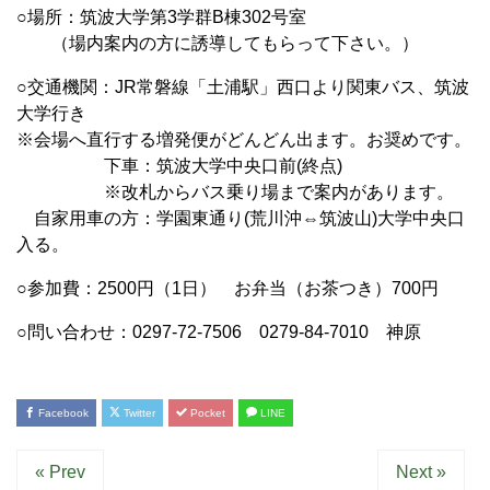
○場所：筑波大学第3学群B棟302号室
（場内案内の方に誘導してもらって下さい。）
○交通機関：JR常磐線「土浦駅」西口より関東バス、筑波
大学行き
※会場へ直行する増発便がどんどん出ます。お奨めです。
下車：筑波大学中央口前(終点)
※改札からバス乗り場まで案内があります。
自家用車の方：学園東通り(荒川沖⇔筑波山)大学中央口
入る。
○参加費：2500円（1日） お弁当（お茶つき）700円
○問い合わせ：0297-72-7506 0279-84-7010 神原
Facebook
Twitter
Pocket
LINE
« Prev
Next »