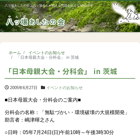
八ッ場あしたの会は八ッ場ダムが抱える問題を伝えるNGOです
Me
ホーム
イベントのお知らせ
「日本母親大会・分科会」 in 茨城
「日本母親大会・分科会」 in 茨城
2005年6月27日
イベントのお知らせ
■日本母親大会・分科会のご案内■
分科会の名称：「無駄づかい・環境破壊の大規模開発」
助言者：嶋津暉之さん
○日時：05年7月24日(日)午前10時～午後3時30分