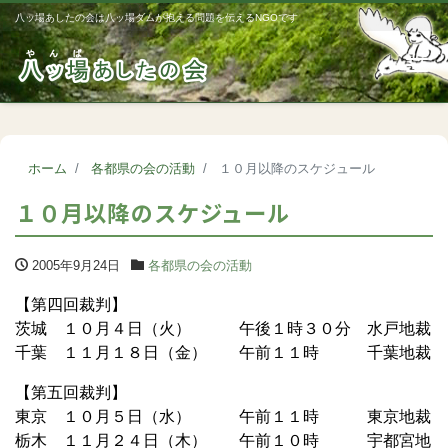
八ッ場あしたの会は八ッ場ダムが抱える問題を伝えるNGOです
Me
ホーム
各都県の会の活動
１０月以降のスケジュール
１０月以降のスケジュール
2005年9月24日
各都県の会の活動
【第四回裁判】
茨城 １０月４日（火） 午後１時３０分 水戸地裁
千葉 １１月１８日（金） 午前１１時 千葉地裁
【第五回裁判】
東京 １０月５日（水） 午前１１時 東京地裁
栃木 １１月２４日（木） 午前１０時 宇都宮地