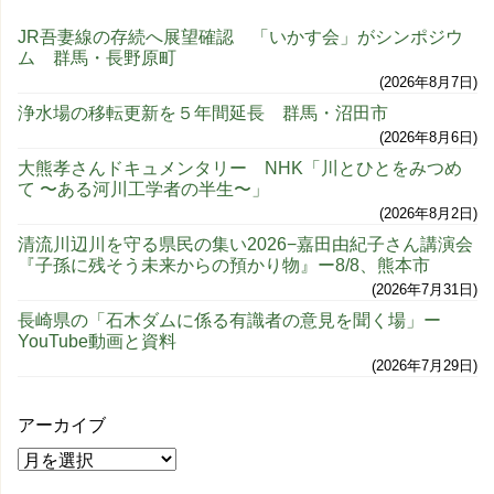
JR吾妻線の存続へ展望確認 「いかす会」がシンポジウ
ム 群馬・長野原町
2026年8月7日
浄水場の移転更新を５年間延長 群馬・沼田市
2026年8月6日
大熊孝さんドキュメンタリー NHK「川とひとをみつめ
て 〜ある河川工学者の半生〜」
2026年8月2日
清流川辺川を守る県民の集い2026−嘉田由紀子さん講演会
『子孫に残そう未来からの預かり物』ー8/8、熊本市
2026年7月31日
長崎県の「石木ダムに係る有識者の意見を聞く場」ー
YouTube動画と資料
2026年7月29日
アーカイブ