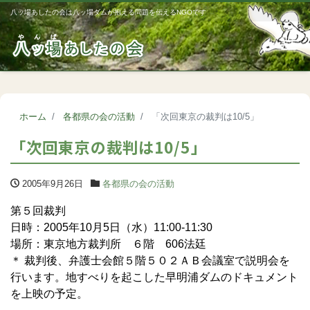
八ッ場あしたの会は八ッ場ダムが抱える問題を伝えるNGOです
Me
ホーム
各都県の会の活動
「次回東京の裁判は10/5」
「次回東京の裁判は10/5」
2005年9月26日
各都県の会の活動
第５回裁判
日時：2005年10月5日（水）11:00-11:30
場所：東京地方裁判所 ６階 606法廷
＊ 裁判後、弁護士会館５階５０２ＡＢ会議室で説明会を
行います。地すべりを起こした早明浦ダムのドキュメント
を上映の予定。