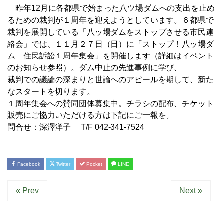
昨年12月に各都県で始まった八ツ場ダムへの支出を止め
るための裁判が１周年を迎えようとしています。６都県で
裁判を展開している「八ッ場ダムをストップさせる市民連
絡会」では、１１月２７日（日）に「ストップ！八ッ場ダ
ム 住民訴訟１周年集会」を開催します（詳細はイベント
のお知らせ参照）。ダム中止の先進事例に学び、
裁判での議論の深まりと世論へのアピールを期して、新た
なスタートを切ります。
１周年集会への賛同団体募集中。チラシの配布、チケット
販売にご協力いただける方は下記にご一報を。
問合せ：深澤洋子 T/F 042-341-7524
Facebook
Twitter
Pocket
LINE
« Prev
Next »