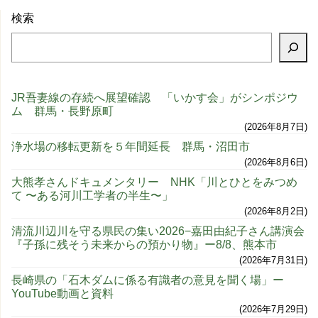
検索
JR吾妻線の存続へ展望確認 「いかす会」がシンポジウ
ム 群馬・長野原町
2026年8月7日
浄水場の移転更新を５年間延長 群馬・沼田市
2026年8月6日
大熊孝さんドキュメンタリー NHK「川とひとをみつめ
て 〜ある河川工学者の半生〜」
2026年8月2日
清流川辺川を守る県民の集い2026−嘉田由紀子さん講演会
『子孫に残そう未来からの預かり物』ー8/8、熊本市
2026年7月31日
長崎県の「石木ダムに係る有識者の意見を聞く場」ー
YouTube動画と資料
2026年7月29日