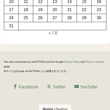
10
11
12
13
14
15
16
17
18
19
20
21
22
23
24
25
26
27
28
29
30
31
« 7月
This site is protected by reCAPTCHA and the Google
Privacy Policy
and
Terms of Service
apply.
。
本サイトはGoogle reCAPTCHAにより保護されています
Facebook
Twitter
YouTube
Mobile
|
Desktop