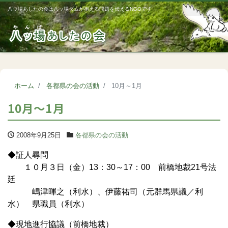
八ッ場あしたの会は八ッ場ダムが抱える問題を伝えるNGOです
Me
ホーム
各都県の会の活動
10月～1月
10月～1月
2008年9月25日
各都県の会の活動
◆証人尋問
１０月３日（金）13：30～17：00 前橋地裁21号法
廷
嶋津暉之（利水）、伊藤祐司（元群馬県議／利
水） 県職員（利水）
◆現地進行協議（前橋地裁）