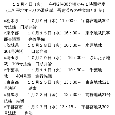
１１月４日（火） 午後2時30分頃から１時間程度
（二社平地すべりの滑落崖、吾妻渓谷の狭窄部と紅葉）
○栃木県 １０月９日（木）11：00～ 宇都宮地裁302
号法廷 口頭弁論
○東京都 １０月１５日（水）16：00～ 東京地裁民事
部会議室 弁論準備
○茨城県 １０月２８日（火）10：30～ 水戸地裁
301号法廷 口頭弁論
○埼玉県 １０月２９日（水） 16：00～ さいたま地
裁 105号法廷 口頭弁論
○千葉県 １１月１１日（火） 10：30～ 千葉地
裁 404号室 進行協議
○東京都 １１月２５日（火）13：30～ 東京地裁521
号法廷 結審
○群馬県 １月２３日（金） 13：30～ 前橋地裁21号
法廷 結審
○宇都宮市 １月２７日（水）13：15～ 宇都宮地裁302
号法廷 判決