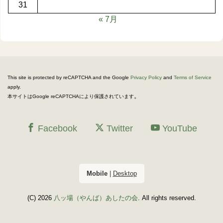
31
« 7月
This site is protected by reCAPTCHA and the Google
Privacy Policy
and
Terms of Service
apply.
。
本サイトはGoogle reCAPTCHAにより保護されています
Facebook
Twitter
YouTube
Mobile
|
Desktop
(C) 2026
八ッ場（やんば）あしたの会
. All rights reserved.