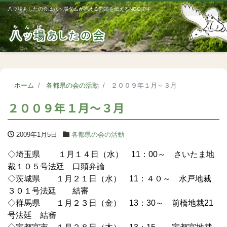
八ッ場あしたの会は八ッ場ダムが抱える問題を伝えるNGOです
Me
ホーム
各都県の会の活動
２００９年１月～３月
２００９年１月～３月
2009年1月5日
各都県の会の活動
◇埼玉県 １月１４日（水） 11：00～ さいたま地
裁１０５号法廷 口頭弁論
◇茨城県 １月２１日（水） 11：４０～ 水戸地裁
３０１号法廷 結審
◇群馬県 １月２３日（金） 13：30～ 前橋地裁21
号法廷 結審