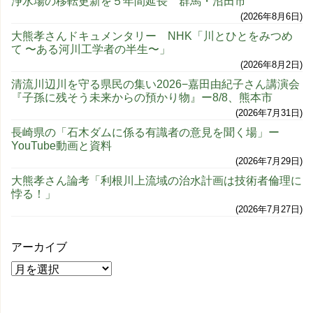
浄水場の移転更新を５年間延長 群馬・沼田市
2026年8月6日
大熊孝さんドキュメンタリー NHK「川とひとをみつめ
て 〜ある河川工学者の半生〜」
2026年8月2日
清流川辺川を守る県民の集い2026−嘉田由紀子さん講演会
『子孫に残そう未来からの預かり物』ー8/8、熊本市
2026年7月31日
長崎県の「石木ダムに係る有識者の意見を聞く場」ー
YouTube動画と資料
2026年7月29日
大熊孝さん論考「利根川上流域の治水計画は技術者倫理に
悖る！」
2026年7月27日
アーカイブ