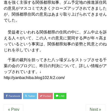
進を強く主張する関係都県知事、ダム予定地の推進派住民
の意見がマスコミで大きくクローズアップされてきました
が、関係都県住民の意見はあまり取り上げられてきません
でした。
受益者といわれる関係都県の住民の中に、ダム中止を訴
える人々がいて、この人々の意見に賛同する声が年々高ま
っているという事実は、関係都県知事の姿勢と民意とのね
じれを示しています。
千葉の裁判を担ってきた八ッ場ダムをストップさせる千
葉の会のブログに、昨日の判決について、詳しい情報がア
ップされています。↓
http://yanbachiba.blog102.fc2.com/
Facebook
Twitter
Pocket
LINE
« Prev
Next »