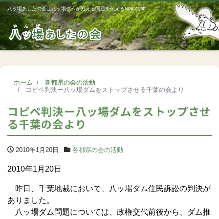
八ッ場あしたの会は八ッ場ダムが抱える問題を伝えるNGOです
Me
ホーム
各都県の会の活動
コピペ判決ー八ッ場ダムをストップさせる千葉の会より
コピペ判決ー八ッ場ダムをストップさせ
る千葉の会より
2010年1月20日
各都県の会の活動
2010年1月20日
昨日、千葉地裁において、八ッ場ダム住民訴訟の判決が
ありました。
八ッ場ダム問題については、政権交代前後から、ダム推