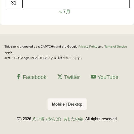
31
« 7月
This site is protected by reCAPTCHA and the Google
Privacy Policy
and
Terms of Service
apply.
。
本サイトはGoogle reCAPTCHAにより保護されています
Facebook
Twitter
YouTube
Mobile
|
Desktop
(C) 2026
八ッ場（やんば）あしたの会
. All rights reserved.