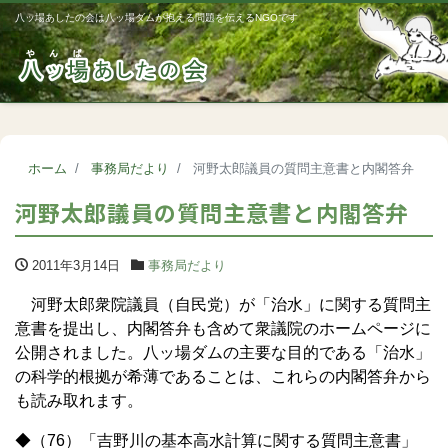
八ッ場あしたの会は八ッ場ダムが抱える問題を伝えるNGOです
Me
ホーム
事務局だより
河野太郎議員の質問主意書と内閣答弁
河野太郎議員の質問主意書と内閣答弁
2011年3月14日
事務局だより
河野太郎衆院議員（自民党）が「治水」に関する質問主
意書を提出し、内閣答弁も含めて衆議院のホームページに
公開されました。八ッ場ダムの主要な目的である「治水」
の科学的根拠が希薄であることは、これらの内閣答弁から
も読み取れます。
◆（76）「吉野川の基本高水計算に関する質問主意書」