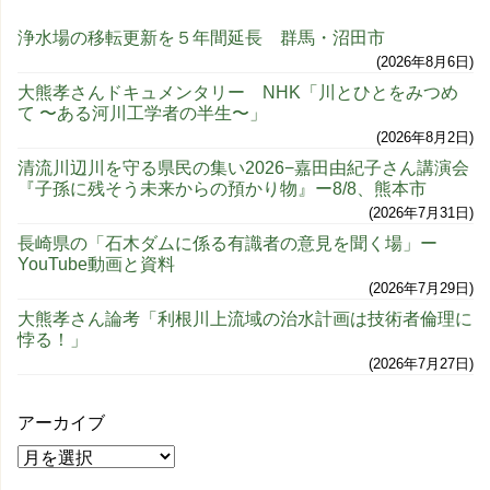
浄水場の移転更新を５年間延長 群馬・沼田市
2026年8月6日
大熊孝さんドキュメンタリー NHK「川とひとをみつめ
て 〜ある河川工学者の半生〜」
2026年8月2日
清流川辺川を守る県民の集い2026−嘉田由紀子さん講演会
『子孫に残そう未来からの預かり物』ー8/8、熊本市
2026年7月31日
長崎県の「石木ダムに係る有識者の意見を聞く場」ー
YouTube動画と資料
2026年7月29日
大熊孝さん論考「利根川上流域の治水計画は技術者倫理に
悖る！」
2026年7月27日
アーカイブ