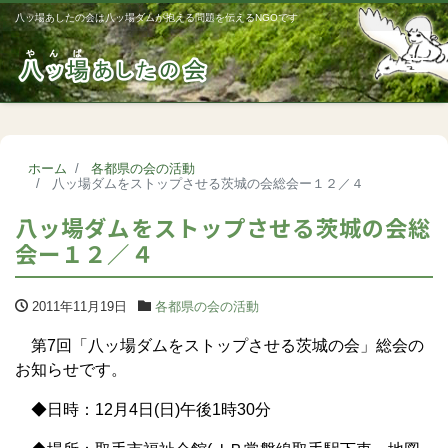
八ッ場あしたの会は八ッ場ダムが抱える問題を伝えるNGOです
Me
ホーム
各都県の会の活動
八ッ場ダムをストップさせる茨城の会総会ー１２／４
八ッ場ダムをストップさせる茨城の会総
会ー１２／４
2011年11月19日
各都県の会の活動
第7回「八ッ場ダムをストップさせる茨城の会」総会の
お知らせです。
◆日時：12月4日(日)午後1時30分