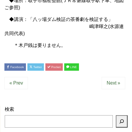
◆場所：取手市福祉会館(ＪＲ常磐線取手駅下車、地図
ご参照)
◆講演：「八ッ場ダム検証の茶番劇を検証する」
嶋津暉之(水源連
共同代表)
＊木戸銭は要りません。
Facebook
Twitter
Pocket
LINE
« Prev
Next »
検索